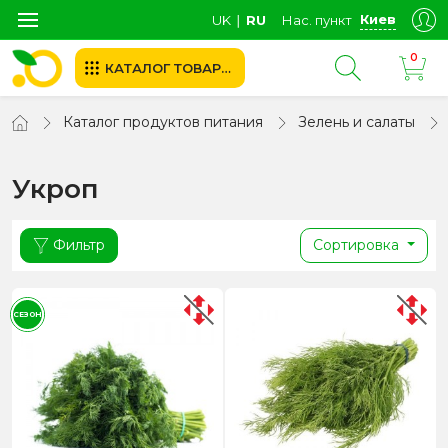
Киев
UK
∣
RU
Нас. пункт
0
КАТАЛОГ ТОВАРОВ
Каталог продуктов питания
Зелень и салаты
Укроп
Фильтр
Сортировка
СЕЗОН