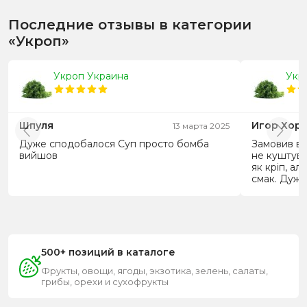
Последние отзывы в категории
«Укроп»
Укроп Украина
Укр
Шпуля
Игор Хор
13 марта 2025
Дуже сподобалося Суп просто бомба
Замовив вп
вийшов
не куштував
як кріп, ал
смак. Дуже
500+ позиций в каталоге
Фрукты, овощи, ягоды, экзотика, зелень, салаты,
грибы, орехи и сухофрукты