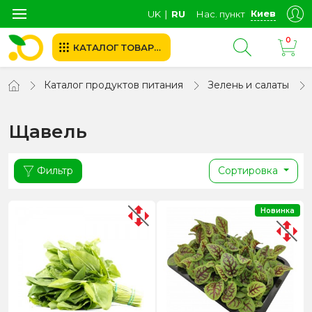
Киев
UK
∣
RU
Нас. пункт
0
КАТАЛОГ ТОВАРОВ
Каталог продуктов питания
Зелень и салаты
Щавель
Фильтр
Сортировка
Новинка