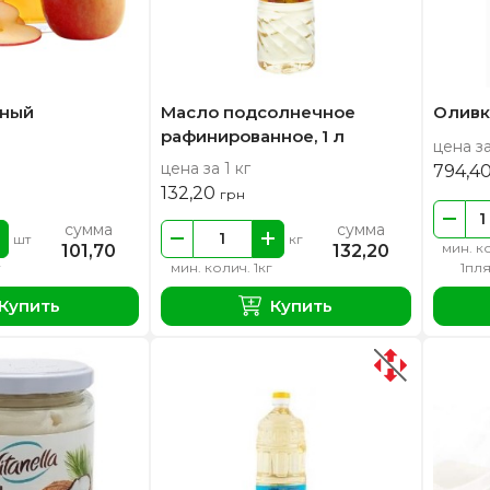
чный
Масло подсолнечное
Оливк
рафинированное, 1 л
цена з
цена за 1 кг
794,4
132,20
грн
сумма
сумма
шт
кг
мин. к
101,70
132,20
мин. колич. 1кг
1пл
Купить
Купить