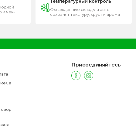
Температурный контроль
входной
Охлажденные склады и авто
 и чек-
сохранят текстуру, хруст и аромат
Присоединяйтесь
лата
oReCa
говор
ское