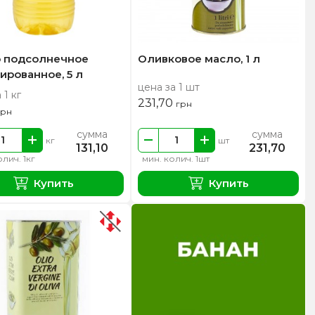
 подсолнечное
Оливковое масло, 1 л
ированное, 5 л
цена за 1 шт
 1 кг
231,70
грн
грн
сумма
сумма
кг
шт
131,10
231,70
лич. 1кг
мин. колич. 1шт
Купить
Купить