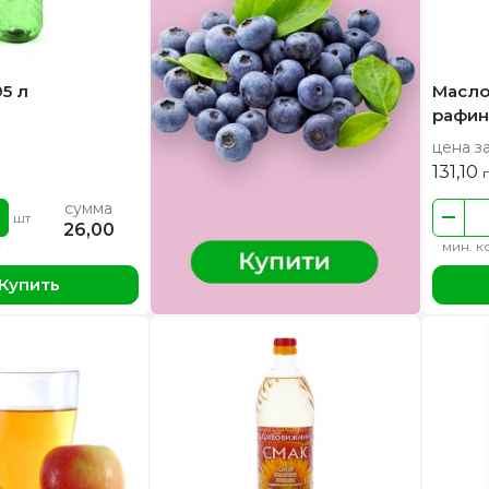
95 л
Масло
рафин
цена за
131,10
сумма
шт
26,00
мин. ко
Купить