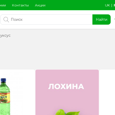
нии
Контакты
Акции
UK
∣
Найти
 уксус