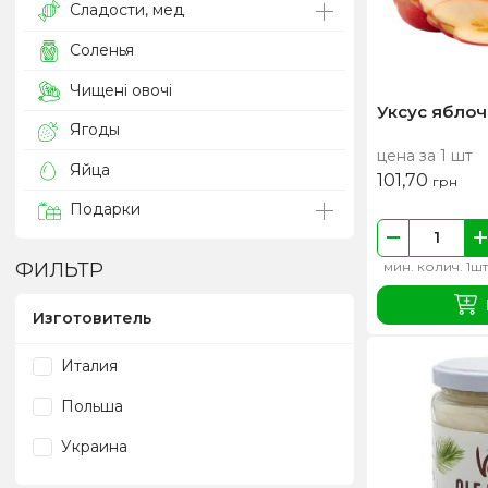
Сладости, мед
Соленья
Чищені овочі
Уксус ябло
Ягоды
цена за 1 шт
Яйца
101,70
грн
Подарки
мин. колич. 1шт
ФИЛЬТР
Изготовитель
Италия
Польша
Украина