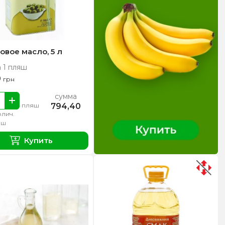
овое масло, 5 л
а 1 пляш
0
грн
сумма
794,40
пляш
олич.
яш
Купить