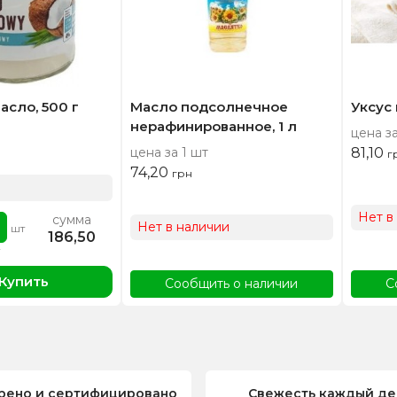
асло, 500 г
Масло подсолнечное
Уксус
нерафинированное, 1 л
цена за
цена за 1 шт
81,10
г
74,20
грн
Нет в
сумма
Нет в наличии
шт
186,50
Купить
Сообщить о наличии
С
рено и сертифицировано
Свежесть каждый де