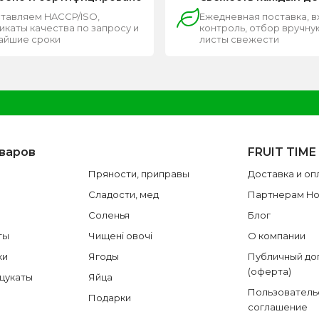
тавляем HACCP/ISO,
Ежедневная поставка, 
каты качества по запросу и
контроль, отбор вручную
чайшие сроки
листы свежести
оваров
FRUIT TIME
Пряности, приправы
Доставка и оп
Сладости, мед
Партнерам H
Соленья
Блог
ты
Чищені овочі
О компании
ки
Ягоды
Публичный до
(оферта)
 цукаты
Яйца
Пользователь
Подарки
соглашение