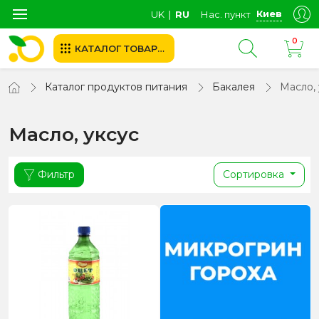
Киев
UK
∣
RU
Нас. пункт
0
КАТАЛОГ ТОВАРОВ
Каталог продуктов питания
Бакалея
Масло, 
Масло, уксус
Фильтр
Сортировка