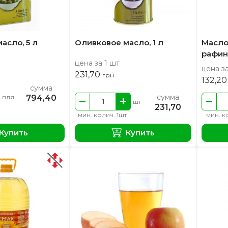
асло, 5 л
Оливковое масло, 1 л
Масло
рафин
цена за 1 шт
цена за
231,70
грн
132,2
сумма
сумма
794,40
пля
шт
231,70
мин. колич. 1шт
мин. ко
Купить
Купить