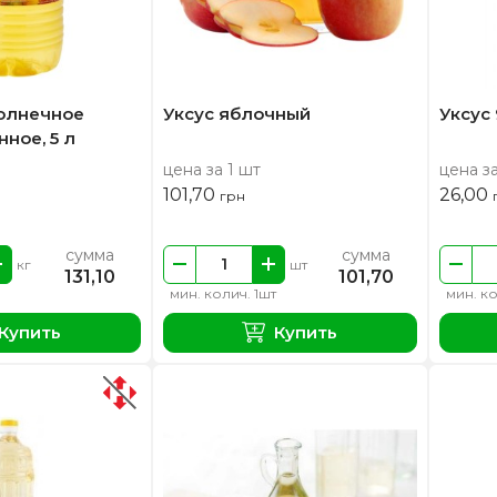
олнечное
Уксус яблочный
Уксус 
ное, 5 л
цена за 1 шт
цена за
101,70
26,00
грн
сумма
сумма
кг
шт
131,10
101,70
мин. колич. 1шт
мин. ко
Купить
Купить