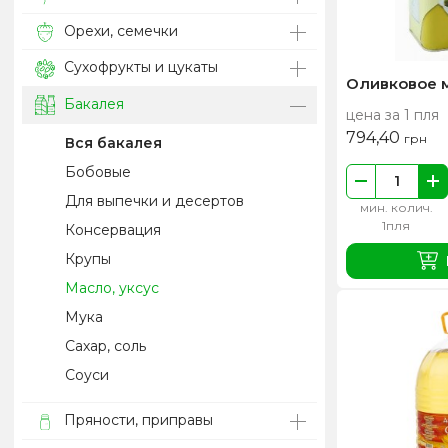
Орехи, семечки
Сухофрукты и цукаты
Оливковое м
Бакалея
цена за 1 пля
794,40
грн
Вся бакалея
Бобовые
Для выпечки и десертов
мин. колич.
1пля
Консервация
Крупы
Масло, уксус
Мука
Сахар, соль
Соуси
Пряности, приправы