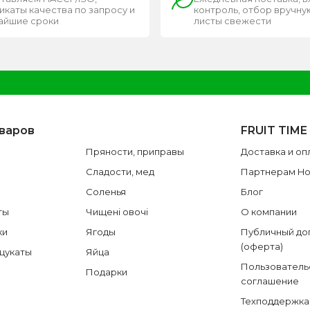
каты качества по запросу и
контроль, отбор вручную
чайшие сроки
листы свежести
оваров
FRUIT TIME
Пряности, приправы
Доставка и оп
Сладости, мед
Партнерам H
Соленья
Блог
ты
Чищені овочі
О компании
ки
Ягоды
Публичный до
(оферта)
 цукаты
Яйца
Пользователь
Подарки
соглашение
Техподдержка