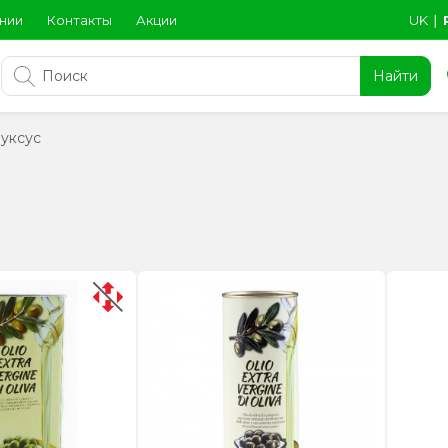
нии
Контакты
Акции
UK
∣
Найти
 уксус