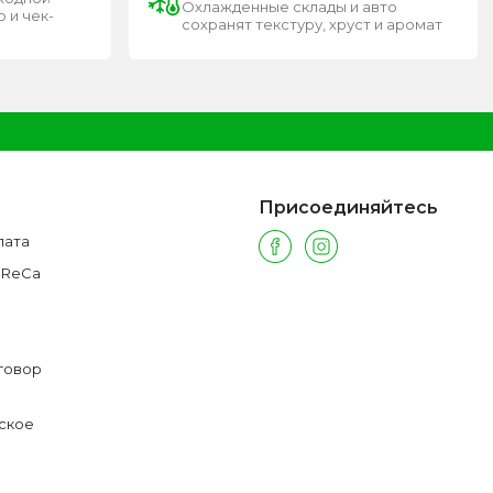
Охлажденные склады и авто
 и чек-
сохранят текстуру, хруст и аромат
Присоединяйтесь
лата
oReCa
говор
ское