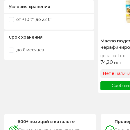
Условия хранения
от +10 t° до 22 t°
Срок хранения
Масло подс
нерафиниров
до 6 месяцев
цена за 1 шт
74,20
грн
Нет в налич
Сообщит
500+ позиций в каталоге
Прове
Фрукты, овощи, ягоды, экзотика,
Предос