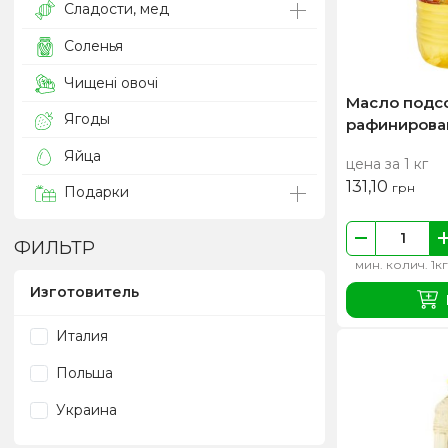
Сладости, мед
Соленья
Чищені овочі
Масло подс
Ягоды
рафинирован
Яйца
цена за 1 кг
131,10
грн
Подарки
ФИЛЬТР
мин. колич. 1кг
Изготовитель
Италия
Польша
Украина