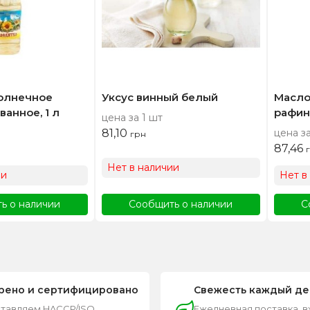
олнечное
Уксус винный белый
Масло
анное, 1 л
рафин
цена за 1 шт
81,10
цена за
грн
87,46
Нет в наличии
ии
Нет в
ь о наличии
Сообщить о наличии
С
рено и сертифицировано
Свежесть каждый де
тавляем HACCP/ISO,
Ежедневная поставка, 