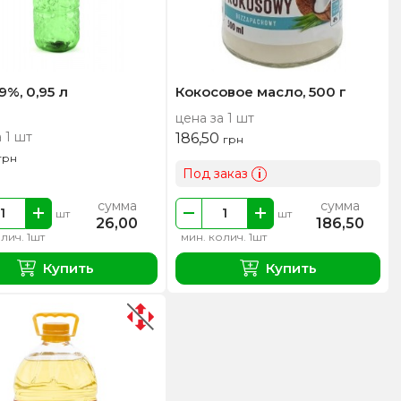
9%, 0,95 л
Кокосовое масло, 500 г
цена за 1 шт
 1 шт
186,50
грн
грн
Под заказ
i
сумма
сумма
шт
шт
26,00
186,50
лич. 1шт
мин. колич. 1шт
Купить
Купить