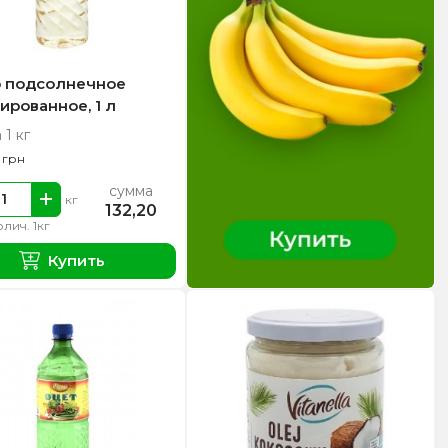
 подсолнечное
ированное, 1 л
 1 кг
0
грн
сумма
кг
132,20
лич. 1кг
Купить