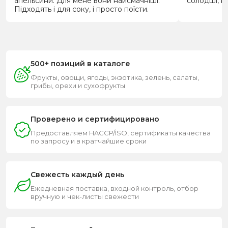
апельсини. Для мене вони найсмачніші.
солодші, ні
Підходять і для соку, і просто поїсти.
500+ позиций в каталоге
Фрукты, овощи, ягоды, экзотика, зелень, салаты,
грибы, орехи и сухофрукты
Проверено и сертифицировано
Предоставляем HACCP/ISO, сертификаты качества
по запросу и в кратчайшие сроки
Свежесть каждый день
Ежедневная поставка, входной контроль, отбор
вручную и чек-листы свежести