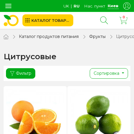
Киев
UK
∣
RU
Нас. пункт
0
КАТАЛОГ ТОВАРОВ
Каталог продуктов питания
Фрукты
Цитрус
Цитрусовые
Фильтр
Сортировка