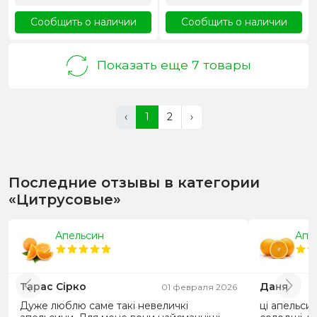
Сообщить о наличии
Сообщить о наличии
Показать еще 7 товары
‹
1
2
›
Последние отзывы в категории
«Цитрусовые»
Апельсин
Апе
Тарас Сірко
Даня
01 февраля 2026
Дуже люблю саме такі невеличкі
ці апельсин