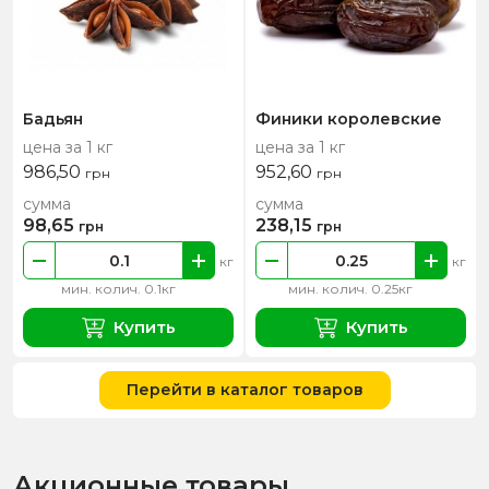
Бадьян
Финики королевские
цена за 1 кг
цена за 1 кг
986,50
952,60
грн
грн
сумма
сумма
98,65
238,15
грн
грн
кг
кг
мин. колич. 0.1кг
мин. колич. 0.25кг
Купить
Купить
Перейти в каталог товаров
Акционные товары