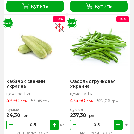
Купить
Купить
-10%
-10%
СЕЗОН
СЕЗОН
Кабачок свежий
Фасоль стручковая
Украина
Украина
цена за 1 кг
цена за 1 кг
48,60
474,60
53,46
522,06
грн
грн
грн
грн
сумма
сумма
24,30
237,30
грн
грн
кг
кг
мин. колич. 0.5кг
мин. колич. 0.5кг