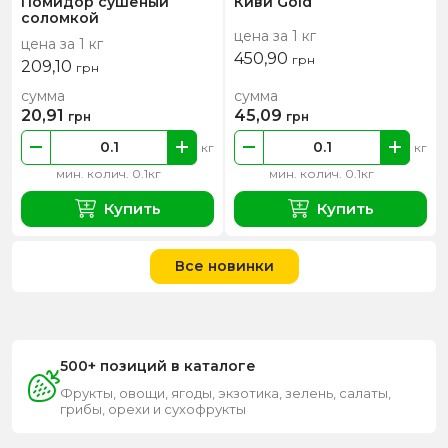
Помидор сушеный
Киви Gold
соломкой
цена за 1 кг
цена за 1 кг
450,90
грн
209,10
грн
сумма
сумма
20,91
45,09
грн
грн
кг
кг
мин. колич. 0.1кг
мин. колич. 0.1кг
Купить
Купить
Все новинки
500+ позиций в каталоге
Фрукты, овощи, ягоды, экзотика, зелень, салаты,
грибы, орехи и сухофрукты