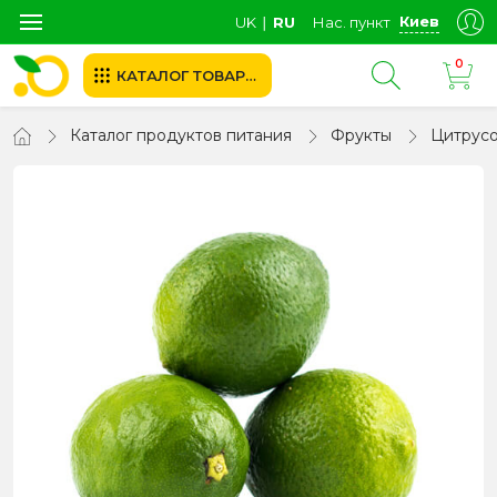
Киев
UK
∣
RU
Нас. пункт
0
КАТАЛОГ ТОВАРОВ
Каталог продуктов питания
Фрукты
Цитрус