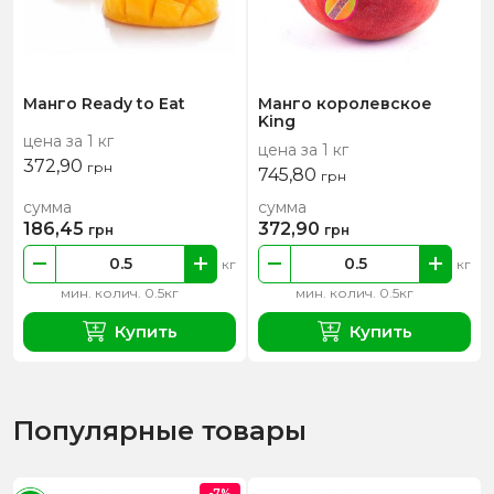
Манго Ready to Eat
Манго королевское
King
цена за 1 кг
цена за 1 кг
372,90
грн
745,80
грн
сумма
сумма
186,45
372,90
грн
грн
кг
кг
мин. колич. 0.5кг
мин. колич. 0.5кг
Купить
Купить
Популярные товары
-7%