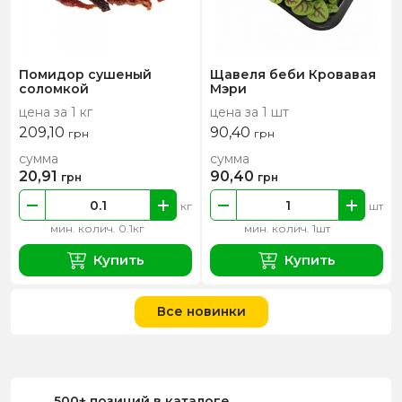
Помидор сушеный
Щавеля беби Кровавая
соломкой
Мэри
цена за 1 кг
цена за 1 шт
209,10
90,40
грн
грн
сумма
сумма
20,91
90,40
грн
грн
кг
шт
мин. колич. 0.1кг
мин. колич. 1шт
Купить
Купить
Все новинки
500+ позиций в каталоге