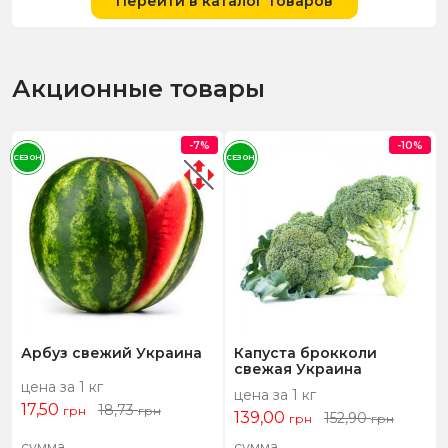
Перейти в каталог товаров
Акционные товары
-7%
-10%
СЕЗОН
СЕЗОН
Арбуз свежий Украина
Капуста брокколи
свежая Украина
цена за 1 кг
цена за 1 кг
17,50
18,73
грн
грн
139,00
152,90
грн
грн
сумма
сумма