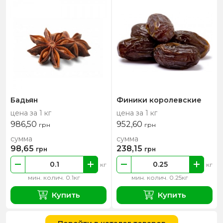
Бадьян
Финики королевские
цена за 1 кг
цена за 1 кг
986,50
952,60
грн
грн
сумма
сумма
98,65
238,15
грн
грн
кг
кг
мин. колич. 0.1кг
мин. колич. 0.25кг
Купить
Купить