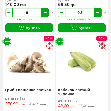
140,00
69,50
грн
грн
кг
кг
мин. колич. 8кг
мин. колич. 0.5кг
Купить
Купить
-10%
-10%
СЕЗОН
СЕЗОН
Грибы вешенка свежая
Кабачок свежий
Украина
цена за 1 кг
цена за 1 кг
276,90
304,59
грн
грн
48,60
53,46
грн
грн