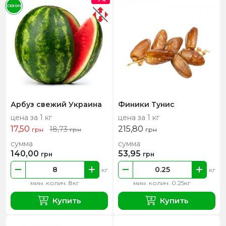
СЕЗОН
Арбуз свежий Украина
Финики Тунис
цена за 1 кг
цена за 1 кг
17,50
215,80
18,73
грн
грн
грн
сумма
сумма
140,00
53,95
грн
грн
кг
кг
мин. колич. 8кг
мин. колич. 0.25кг
Купить
Купить