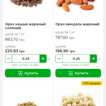
Орех кешью жареный
Орех миндаль жареный
соленый
цена за 1 кг
цена за 1 кг
787,60
грн
883,70
грн
сумма
сумма
220,93
196,90
грн
грн
кг
кг
мин. колич. 0.25кг
мин. колич. 0.25кг
Купить
Купить
ТОП продаж