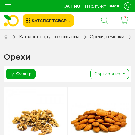
Киев
UK
∣
RU
Нас. пункт
0
КАТАЛОГ ТОВАРОВ
Каталог продуктов питания
Орехи, семечки
Орехи
Фильтр
Сортировка