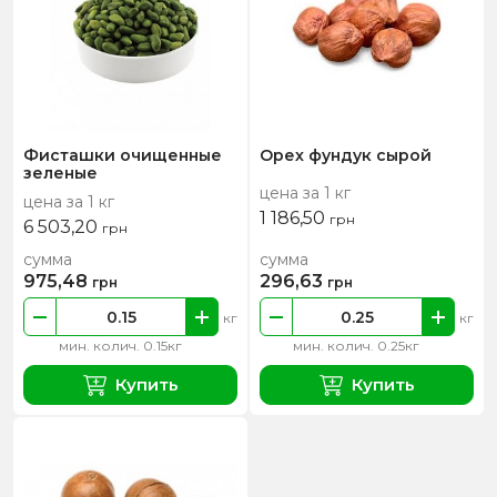
Фисташки очищенные
Орех фундук сырой
зеленые
цена за 1 кг
цена за 1 кг
1 186,50
грн
6 503,20
грн
сумма
сумма
975,48
296,63
грн
грн
кг
кг
мин. колич. 0.15кг
мин. колич. 0.25кг
Купить
Купить