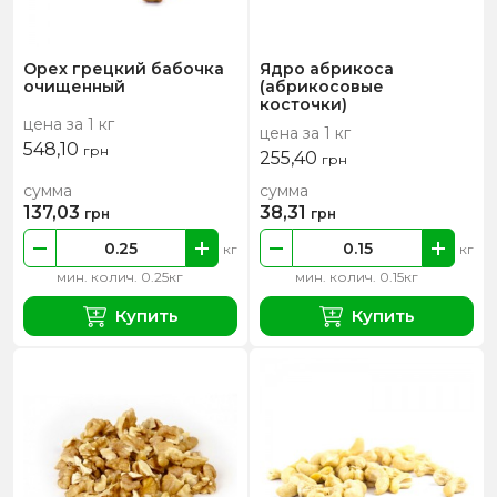
Орех грецкий бабочка
Ядро абрикоса
очищенный
(абрикосовые
косточки)
цена за 1 кг
цена за 1 кг
548,10
грн
255,40
грн
сумма
сумма
137,03
38,31
грн
грн
кг
кг
мин. колич. 0.25кг
мин. колич. 0.15кг
Купить
Купить