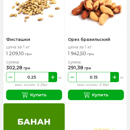
Фисташки
Орех бразильский
цена за 1 кг
цена за 1 кг
1 209,10
1 942,50
грн
грн
сумма
сумма
302,28
291,38
грн
грн
кг
кг
мин. колич. 0.25кг
мин. колич. 0.15кг
Купить
Купить