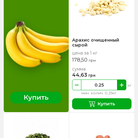
Арахис очищенный
сырой
цена за 1 кг
178,50
грн
сумма
44,63
грн
кг
мин. колич. 0.25кг
Купить