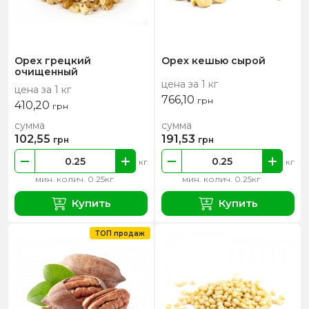
Орех грецкий
Орех кешью сырой
очищенный
цена за 1 кг
цена за 1 кг
766,10
грн
410,20
грн
сумма
сумма
102,55
191,53
грн
грн
кг
кг
мин. колич. 0.25кг
мин. колич. 0.25кг
Купить
Купить
ТОП продаж