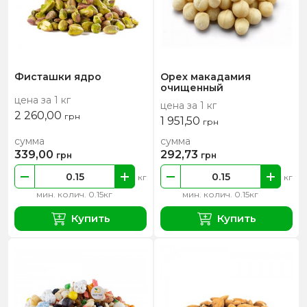
Фисташки ядро
Орех макадамия
очищенный
цена за 1 кг
цена за 1 кг
2 260,00
грн
1 951,50
грн
сумма
сумма
339,00
292,73
грн
грн
кг
кг
мин. колич. 0.15кг
мин. колич. 0.15кг
Купить
Купить