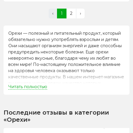
‹
1
2
›
Орехи — полезный и питательный продукт, который
обязательно нужно употреблять взрослым и детям.
Они насыщают организм энергией и даже способны
предупредить некоторые болезни. Еще орехи
невероятно вкусные, благодаря чему их любят во
всем мире! По-настоящему положительное влияние
на здоровья человека оказывают только
качественные продукты. В нашем интернет-магазине
вы можете купить орехи, качество которых
Читать полностью
подтверждено всеми необходимыми сертификатами!
Зачем употреблять орехи
Главная причина популярности орехов —
Последние отзывы в категории
замечательный вкус и аромат, не похожий ни на один
«Орехи»
другой продукт. Именно поэтому, их так часто
выбирают в качестве перекуса, чтобы быстро