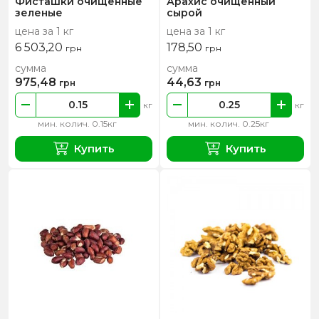
Фисташки очищенные
Арахис очищенный
зеленые
сырой
цена за 1 кг
цена за 1 кг
6 503,20
178,50
грн
грн
сумма
сумма
975,48
44,63
грн
грн
кг
кг
мин. колич. 0.15кг
мин. колич. 0.25кг
Купить
Купить