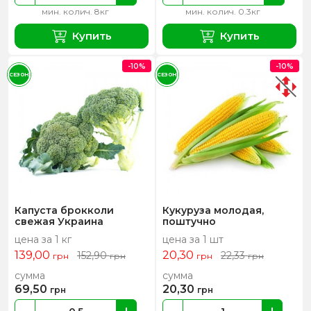
мин. колич. 8кг
мин. колич. 0.3кг
Купить
Купить
-10%
-10%
СЕЗОН
СЕЗОН
Капуста брокколи
Кукуруза молодая,
свежая Украина
поштучно
цена за 1 кг
цена за 1 шт
139,00
20,30
152,90
22,33
грн
грн
грн
грн
сумма
сумма
69,50
20,30
грн
грн