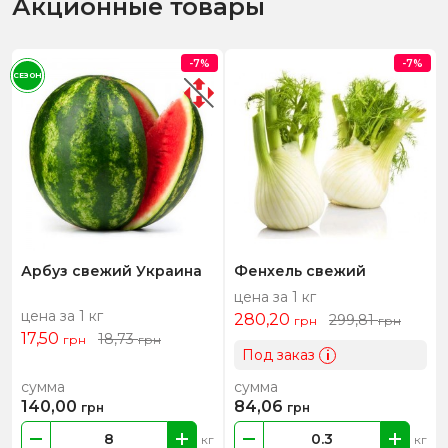
Акционные товары
-7%
-7%
СЕЗОН
Арбуз свежий Украина
Фенхель свежий
цена за 1 кг
цена за 1 кг
280,20
299,81
грн
грн
17,50
18,73
грн
грн
Под заказ
i
сумма
сумма
140,00
84,06
грн
грн
кг
кг