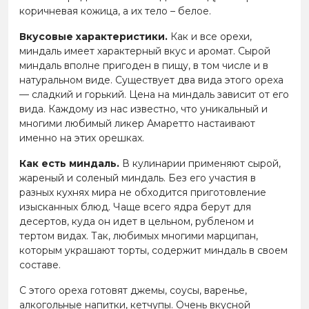
коричневая кожица, а их тело – белое.
Вкусовые характеристики.
Как и все орехи,
миндаль имеет характерный вкус и аромат. Сырой
миндаль вполне пригоден в пищу, в том числе и в
натуральном виде. Существует два вида этого ореха
— сладкий и горький. Цена на миндаль зависит от его
вида. Каждому из нас известно, что уникальный и
многими любимый ликер Амаретто настаивают
именно на этих орешках.
Как есть миндаль.
В кулинарии применяют сырой,
жареный и соленый миндаль. Без его участия в
разных кухнях мира не обходится приготовление
изысканных блюд. Чаще всего ядра берут для
десертов, куда он идет в цельном, рубленом и
тертом видах. Так, любимых многими марципан,
которым украшают торты, содержит миндаль в своем
составе.
С этого ореха готовят джемы, соусы, варенье,
алкогольные напитки, кетчупы. Очень вкусной