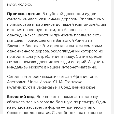
муку, молоко.
Происхождение
. В глубокой древности иудеи
считали миндаль священным деревом. Впервые оно
появилось за много веков до нашей эры. Библейская
история повествует о том, что Ааронов жезл
однажды начал цвести и приносить плоды, то есть —
миндаль. Произошел он в Западной Азии и на
Ближнем Востоке. Эти орешки являются семенами
одноименного дерева, околоплодники которого не
пригодны для употребления в пищу. С этим орехом
связано немало древних легенд и историй. А купить
миндаль вы можете в нашем интернет-магазине.
Сегодня этот орех выращивается в Афганистане,
Австралии, Чили, Иране, США. Его также
культивируют в Закавказье и Средиземноморье.
Внешний вид
. Внешне он напоминает косточку
абрикоса, только гораздо большую по размеру. Один
из концов заострен, а форма — приплюснутая с
боков и продолговатая. Съедобные ядра покрывает