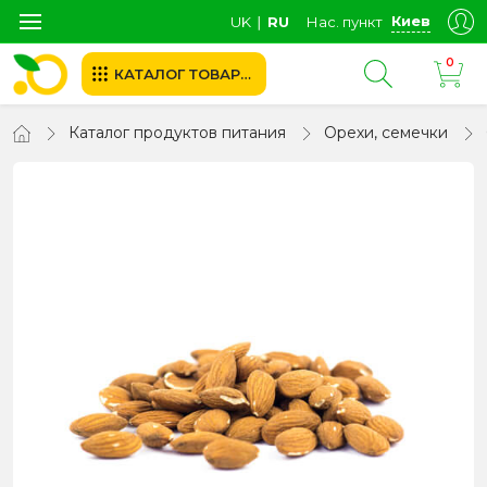
Киев
UK
∣
RU
Нас. пункт
0
КАТАЛОГ ТОВАРОВ
Каталог продуктов питания
Орехи, семечки