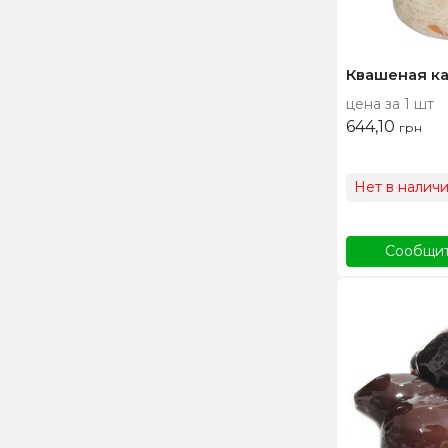
Квашеная кап
цена за 1 шт
644,10
грн
Нет в налич
Сообщит