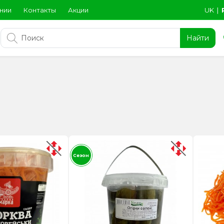
нии
Контакты
Акции
UK
∣
Найти
Сезон