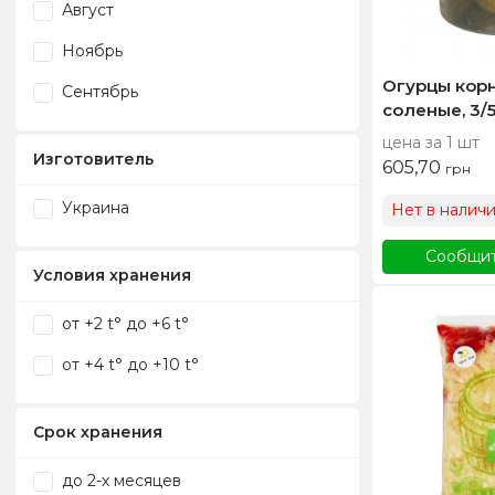
Август
Ноябрь
Огурцы кор
Сентябрь
соленые, 3/5
цена за 1 шт
Изготовитель
605,70
грн
Украина
Нет в налич
Сообщит
Условия хранения
от +2 t° до +6 t°
от +4 t° до +10 t°
Срок хранения
до 2-х месяцев