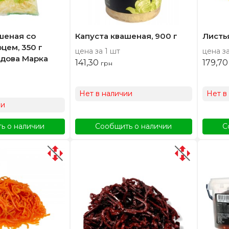
шеная со
Капуста квашеная, 900 г
Листь
цем, 350 г
цена за 1 шт
цена за
удова Марка
141,30
179,7
грн
Нет в наличии
Нет в
ии
ь о наличии
Сообщить о наличии
С