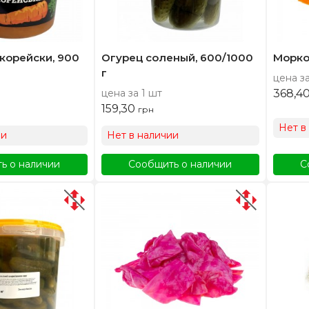
корейски, 900
Огурец соленый, 600/1000
Морков
г
цена за
цена за 1 шт
368,4
159,30
грн
Нет в
ии
Нет в наличии
ь о наличии
Сообщить о наличии
С