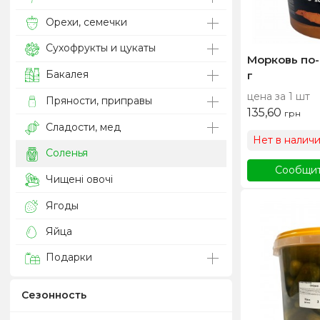
Орехи, семечки
Сухофрукты и цукаты
Морковь по-
Бакалея
г
цена за 1 шт
Пряности, приправы
135,60
грн
Сладости, мед
Нет в налич
Соленья
Сообщит
Чищені овочі
Ягоды
Яйца
Подарки
Сезонность