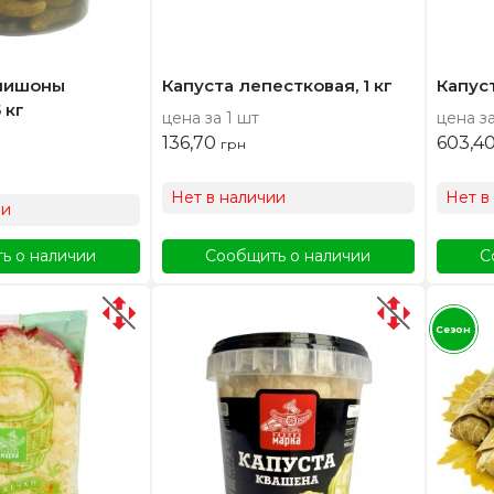
нишоны
Капуста лепестковая, 1 кг
Капуст
 кг
цена за 1 шт
цена за
136,70
603,4
грн
Нет в наличии
Нет в
ии
ь о наличии
Сообщить о наличии
С
Сезон