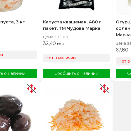
уста, 3 кг
Капуста квашеная, 480 г
Огурц
пакет, ТМ Чудова Марка
солен
Марка
цена за 1 шт
32,40
цена за
грн
67,80
ии
Нет в наличии
Нет в
ь о наличии
Сообщить о наличии
С