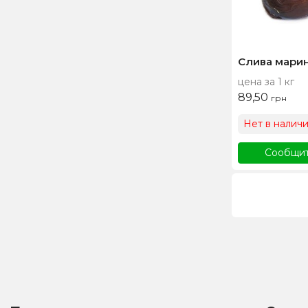
Слива мари
цена за 1 кг
89,50
грн
Нет в налич
Сообщит