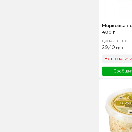
Морковка по
400 г
цена за 1 шт
29,40
грн
Нет в налич
Сообщит