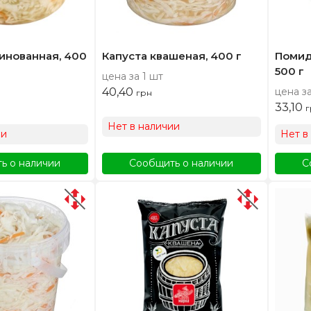
инованная, 400
Капуста квашеная, 400 г
Помид
500 г
цена за 1 шт
40,40
цена за
грн
33,10
г
Нет в наличии
ии
Нет в
ь о наличии
Сообщить о наличии
С