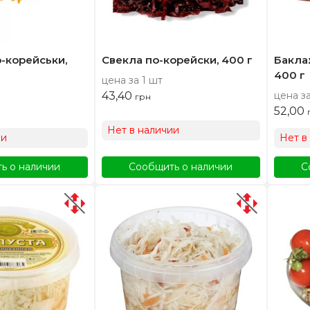
-корейськи,
Свекла по-корейски, 400 г
Бакла
400 г
цена за 1 шт
43,40
цена за
грн
52,00
Нет в наличии
ии
Нет в
ь о наличии
Сообщить о наличии
С