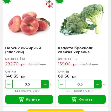
Персик инжирный
Капуста брокколи
(плоский)
свежая Украина
цена за 1 кг
цена за 1 кг
292,70
139,00
321,97
152,90
грн
грн
грн
грн
сумма
сумма
146,35
69,50
грн
грн
кг
кг
мин. колич. 0.5кг
мин. колич. 0.5кг
Купить
Купить