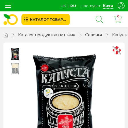
Киев
UK
∣
RU
Нас. пункт
0
КАТАЛОГ ТОВАРОВ
Каталог продуктов питания
Соленья
Капуста