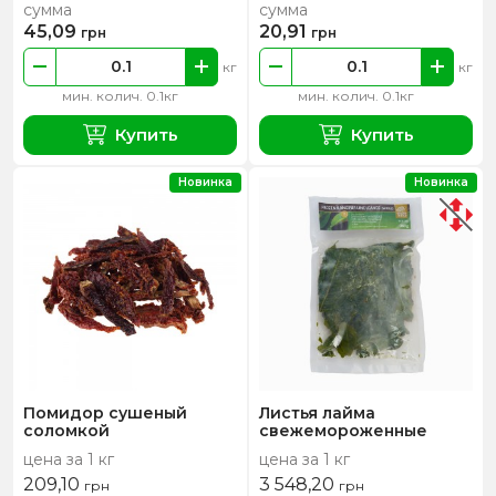
сумма
сумма
45,09
20,91
грн
грн
кг
кг
мин. колич. 0.1кг
мин. колич. 0.1кг
Купить
Купить
Новинка
Новинка
Помидор сушеный
Листья лайма
соломкой
свежемороженные
цена за 1 кг
цена за 1 кг
209,10
3 548,20
грн
грн