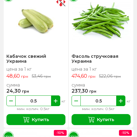
Кабачок свежий
Фасоль стручковая
Украина
Украина
цена за 1 кг
цена за 1 кг
48,60
474,60
53,46
522,06
грн
грн
грн
грн
сумма
сумма
24,30
237,30
грн
грн
кг
кг
мин. колич. 0.5кг
мин. колич. 0.5кг
Купить
Купить
-10%
-10%
СЕЗОН
СЕЗОН