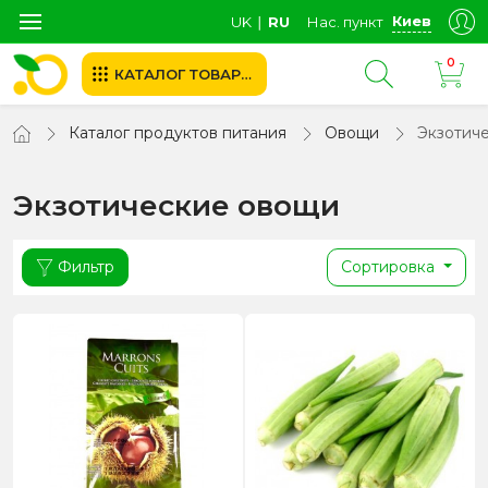
Киев
UK
∣
RU
Нас. пункт
0
КАТАЛОГ ТОВАРОВ
Каталог продуктов питания
Овощи
Экзотич
Экзотические овощи
Фильтр
Сортировка