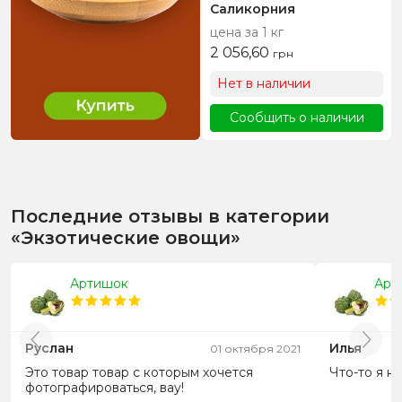
Саликорния
цена за 1 кг
2 056,60
грн
Нет в наличии
Сообщить о наличии
Последние отзывы в категории
«Экзотические овощи»
Артишок
Арт
Руслан
Илья
01 октября 2021
Это товар товар с которым хочется
Что-то я не
фотографироваться, вау!