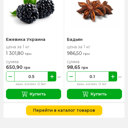
Ежевика Украина
Бадьян
цена за 1 кг
цена за 1 кг
1 301,80
986,50
грн
грн
сумма
сумма
650,90
98,65
грн
грн
кг
кг
мин. колич. 0.5кг
мин. колич. 0.1кг
Купить
Купить
Перейти в каталог товаров