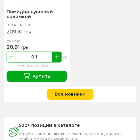
Помидор сушеный
соломкой
цена за 1 кг
209,10
грн
сумма
20,91
грн
кг
мин. колич. 0.1кг
Купить
Все новинки
500+ позиций в каталоге
Фрукты, овощи, ягоды, экзотика, зелень, салаты,
грибы, орехи и сухофрукты