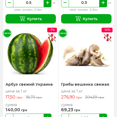
кг
кг
мин. колич. 0.5кг
мин. колич. 0.3кг
Купить
Купить
-7%
-10%
СЕЗОН
СЕЗОН
Арбуз свежий Украина
Грибы вешенка свежая
цена за 1 кг
цена за 1 кг
17,50
276,90
18,73
304,59
грн
грн
грн
грн
сумма
сумма
140,00
69,23
грн
грн