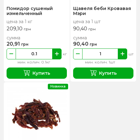
Помидор сушеный
Щавеля беби Кровавая
измельченный
Мэри
цена за 1 кг
цена за 1 шт
209,10
90,40
грн
грн
сумма
сумма
20,91
90,40
грн
грн
кг
шт
мин. колич. 0.1кг
мин. колич. 1шт
Купить
Купить
Новинка