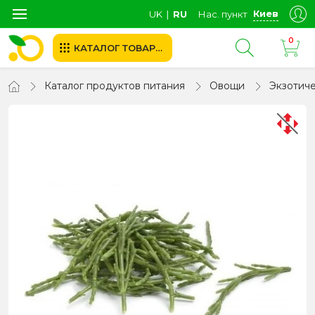
Киев
UK
∣
RU
Нас. пункт
0
КАТАЛОГ ТОВАРОВ
Каталог продуктов питания
Овощи
Экзотич