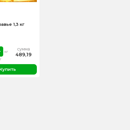
вье 1,3 кг
сумма
кг
489,19
г
Купить