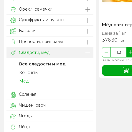
Орехи, семечки
Сухофрукты и цукаты
Мёд разнотра
Бакалея
цена за 1 кг
376,30
грн
Пряности, приправы
Сладости, мед
мин. колич. 1.3к
Все сладости и мед
Конфеты
Мед
Соленья
Чищені овочі
Ягоды
Яйца