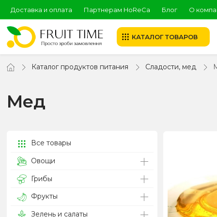
Доставка и оплата
Партнерам HoReCa
Блог
О компа
КАТАЛОГ ТОВАРОВ
Каталог продуктов питания
Сладости, мед
Мед
Все товары
Овощи
Грибы
Фрукты
Зелень и салаты