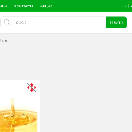
нии
Контакты
Акции
UK
∣
Найти
Мед