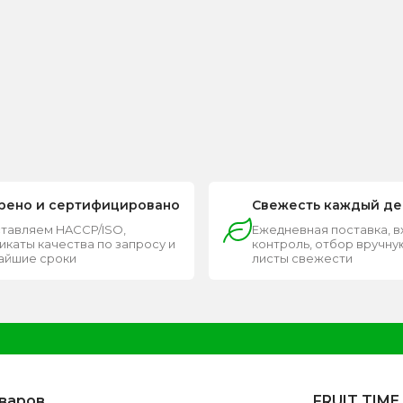
рено и сертифицировано
Свежесть каждый де
тавляем HACCP/ISO,
Ежедневная поставка, 
каты качества по запросу и
контроль, отбор вручную
чайшие сроки
листы свежести
оваров
FRUIT TIME