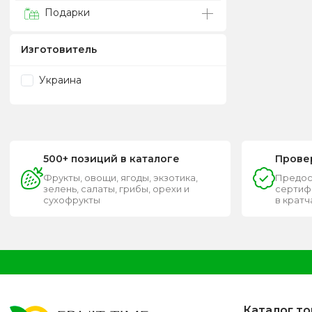
Подарки
Изготовитель
Украина
500+ позиций в каталоге
Прове
Фрукты, овощи, ягоды, экзотика,
Предос
зелень, салаты, грибы, орехи и
сертифи
сухофрукты
в крат
Каталог т