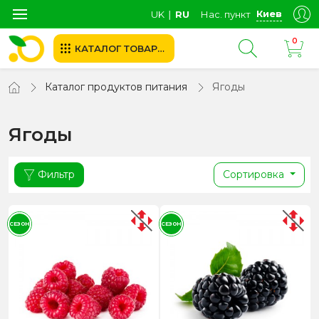
Киев
UK
∣
RU
Нас. пункт
0
КАТАЛОГ ТОВАРОВ
Каталог продуктов питания
Ягоды
Ягоды
Фильтр
Сортировка
СЕЗОН
СЕЗОН