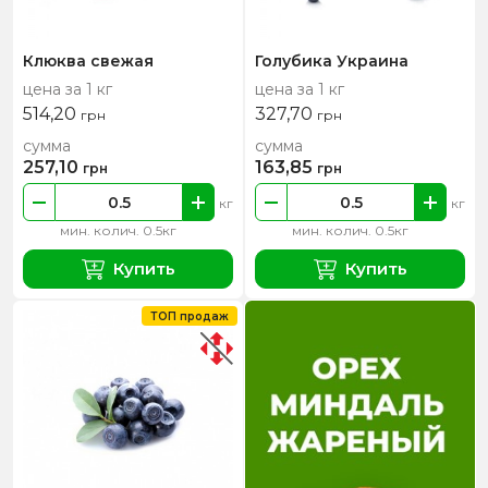
Клюква свежая
Голубика Украина
цена за 1 кг
цена за 1 кг
514,20
327,70
грн
грн
сумма
сумма
257,10
163,85
грн
грн
кг
кг
мин. колич. 0.5кг
мин. колич. 0.5кг
Купить
Купить
ТОП продаж