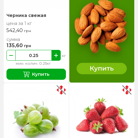
Черника свежая
цена за 1 кг
542,40
грн
сумма
135,60
грн
кг
мин. колич. 0.25кг
Купить