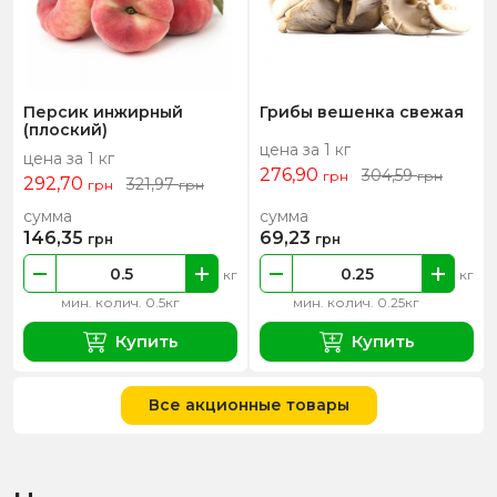
Персик инжирный
Грибы вешенка свежая
(плоский)
цена за 1 кг
цена за 1 кг
276,90
304,59
грн
грн
292,70
321,97
грн
грн
сумма
сумма
146,35
69,23
грн
грн
кг
кг
мин. колич. 0.5кг
мин. колич. 0.25кг
Купить
Купить
Все акционные товары