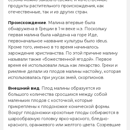
продукты растительного происхождения, как
отечественные, так и из других стран.
Происхождение
. Малина впервые была
обнаружена в Греции в 1-м веке н.э. Поскольку
первая малина была найдена на горе Иде,
первоначальное название культуры было ideus.
Кроме того, именно в то время начиналось
зарождение христианства. По этой причине малину
называли также «божественной ягодой». Первое
время её использовали лишь как лекарство. Греки и
римляне делали из плодов малины настойку, которая
использовалась при укусах змей, скорпионов.
Внешний вид
. Плод малины образуется из
большого количества сросшихся между собой
маленьких плодов с косточкой, которые
прикреплены к плодоножке конической формы.
Вокруг плодоножки крохотные плоды собираются в
шарообразную головку ярко-красного, бледно-
красного, оранжевого или желтого цвета. Созревшие