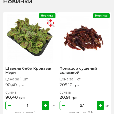
Новинки
Новинка
Новинка
Щавеля беби Кровавая
Помидор сушеный
Мэри
соломкой
цена за 1 шт
цена за 1 кг
90,40
209,10
грн
грн
сумма
сумма
90,40
20,91
грн
грн
шт
кг
мин. колич. 1шт
мин. колич. 0.1кг