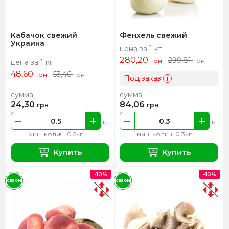
Кабачок свежий
Фенхель свежий
Украина
цена за 1 кг
280,20
299,81
грн
грн
цена за 1 кг
48,60
53,46
грн
грн
Под заказ
i
сумма
сумма
24,30
84,06
грн
грн
кг
кг
мин. колич. 0.5кг
мин. колич. 0.3кг
Купить
Купить
-10%
-10%
СЕЗОН
СЕЗОН