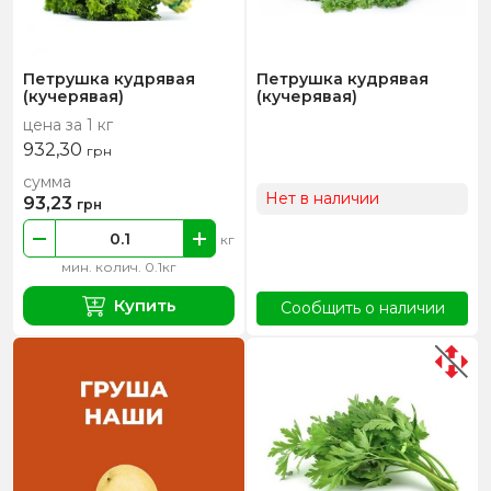
Петрушка кудрявая
Петрушка кудрявая
(кучерявая)
(кучерявая)
цена за 1 кг
932,30
грн
сумма
Нет в наличии
93,23
грн
кг
мин. колич. 0.1кг
Купить
Сообщить о наличии