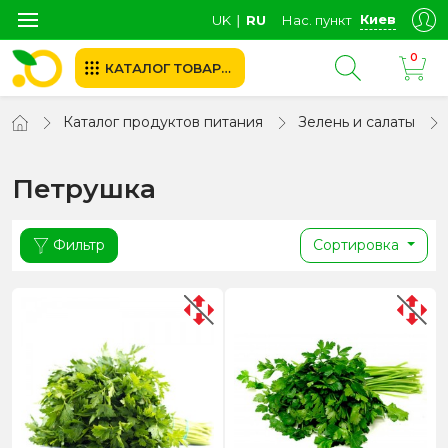
Киев
UK
∣
RU
Нас. пункт
0
КАТАЛОГ ТОВАРОВ
Каталог продуктов питания
Зелень и салаты
Петрушка
Фильтр
Сортировка