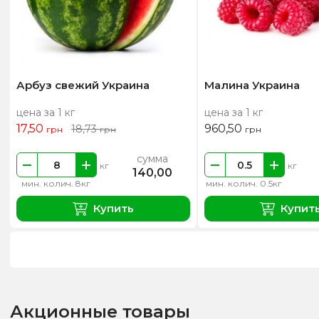
Арбуз свежий Украина
Малина Украина
цена за 1 кг
цена за 1 кг
17,50
960,50
18,73
грн
грн
грн
сумма
кг
кг
140,00
мин. колич. 8кг
мин. колич. 0.5кг
Купить
Купит
Акционные товары