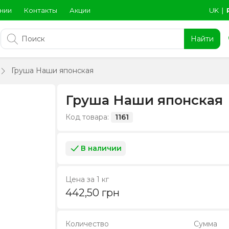
нии
Контакты
Акции
UK
∣
Найти
Груша Наши японская
Груша Наши японская
Код товара:
1161
В наличии
Цена за 1 кг
442,50
грн
Количество
Сумма