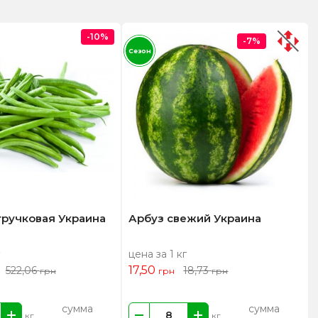
-10%
-7%
Сезон
тручковая Украина
Арбуз свежий Украина
цена за 1 кг
17,50
522,06
18,73
грн
грн
грн
сумма
сумма
кг
кг