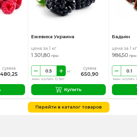
Ежевика Украина
Бадьян
цена за 1 кг
цена за 1 кг
1 301,80
986,50
грн
грн
сумма
сумма
кг
480,25
650,90
мин. колич. 0.5кг
мин. колич. 
ь
Купить
Перейти в каталог товаров