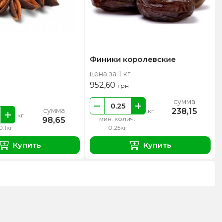
Финики королевские
цена за 1 кг
952,60
грн
сумма
сумма
238,15
кг
кг
мин. колич.
98,65
0.1кг
0.25кг
Купить
Купить