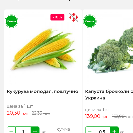
-10%
Сезон
Сезон
Кукуруза молодая, поштучно
Капуста брокколи 
Украина
цена за 1 шт
цена за 1 кг
20,30
22,33
грн
грн
139,00
152,90
грн
грн
сумма
шт
кг