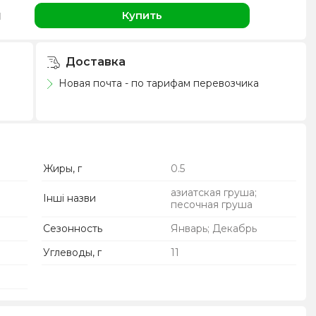
н
Купить
Доставка
Новая почта - по тарифам перевозчика
Жиры, г
0.5
азиатская груша;
Інші назви
песочная груша
Сезонность
Январь; Декабрь
Углеводы, г
11