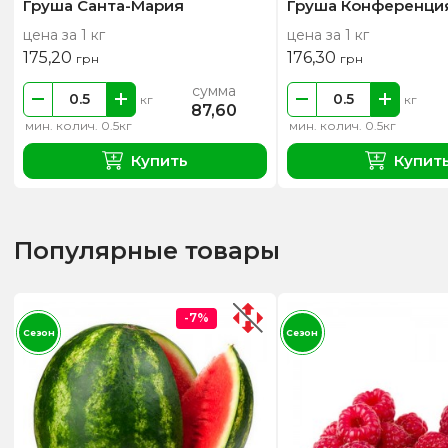
Груша Санта-Мария
Груша Конференци
цена за 1 кг
цена за 1 кг
175,20
176,30
грн
грн
сумма
кг
кг
87,60
мин. колич. 0.5кг
мин. колич. 0.5кг
Купить
Купит
Популярные товары
-7%
Сезон
Сезон