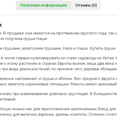
Полезная информация
Отзывы (0)
и
. В продаже они имеются на протяжении круглого года, так 
дня получила груша Наши.
 грушами, азиатскими грушами, Наси и Наши. Купить груши 
 числе первых культивировать их стали садоводы из Китая. И
 к этому растению в странах Европы возник лишь два века н
три вида диких растений, по причине чего деревья облада
менно напоминает и груши и яблоки. Вес среднего фрукта 
ожно заметить коричневые пятнышки. Мякоть имеет кремовый
очная, при разжевывании довольно хрустящая. В большинств
етливый.
йскую можно как для приготовления оригинальных блюд для г
ачинку для выпечки, варенье, джемы, компоты. Отлично соче