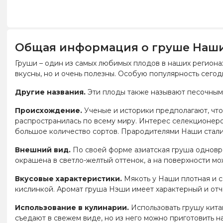
Общая информация о груше Наш
Груши – один из самых любимых плодов в наших регионах
вкусны, но и очень полезны. Особую популярность сего
Другие названия.
Эти плоды также называют песочными
Происхождение.
Ученые и историки предполагают, что в
распространилась по всему миру. Интерес селекционеров
большое количество сортов. Прародителями Наши стали 
Внешний вид.
По своей форме азиатская груша одновре
окрашена в светло-желтый оттенок, а на поверхности м
Вкусовые характеристики.
Мякоть у Наши плотная и с
кислинкой. Аромат груша Нэши имеет характерный и отч
Использование в кулинарии.
Использовать грушу кита
съедают в свежем виде, но из него можно приготовить н