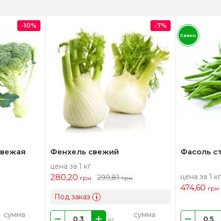
-10%
-7%
Сезон
свежая
Фенхель свежий
Фасоль с
цена за 1 кг
цена за 1 кг
280,20
299,81
грн
грн
474,60
грн
Под заказ
i
сумма
сумма
кг