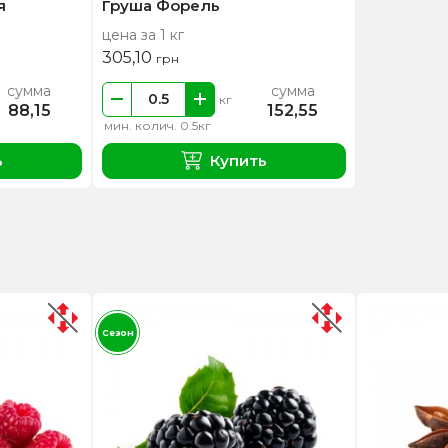
я
Груша Форель
цена за 1 кг
305,10
грн
сумма
сумма
кг
88,15
152,55
мин. колич. 0.5кг
ь
Купить
Сезон