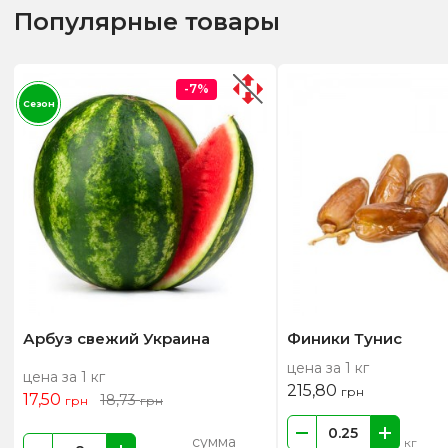
Популярные товары
-7%
Сезон
Арбуз свежий Украина
Финики Тунис
цена за 1 кг
цена за 1 кг
215,80
грн
17,50
18,73
грн
грн
сумма
кг