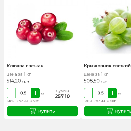
Клюква свежая
Крыжовник свежий
цена за 1 кг
цена за 1 кг
514,20
508,50
грн
грн
сумма
кг
кг
257,10
мин. колич. 0.5кг
мин. колич. 0.5кг
Купить
Купит