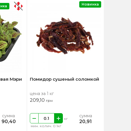
Новинка
нка
вая Мэри
Помидор сушеный соломкой
цена за 1 кг
209,10
грн
сумма
сумма
кг
90,40
20,91
мин. колич. 0.1кг