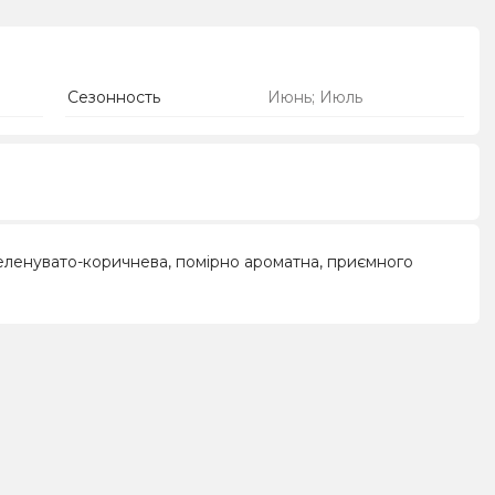
Сезонность
Июнь; Июль
ть зеленувато-коричнева, помірно ароматна, приємного