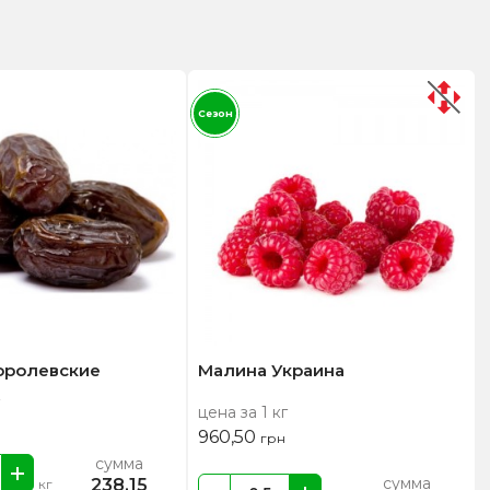
Сезон
оролевские
Малина Украина
цена за 1 кг
960,50
грн
сумма
сумма
238,15
кг