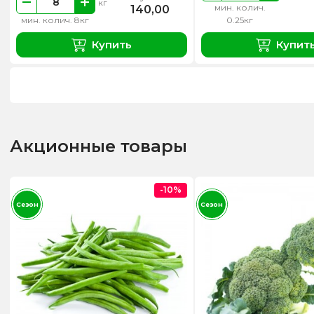
кг
мин. колич.
140,00
мин. колич. 8кг
0.25кг
Купить
Купит
Акционные товары
-10%
Сезон
Сезон