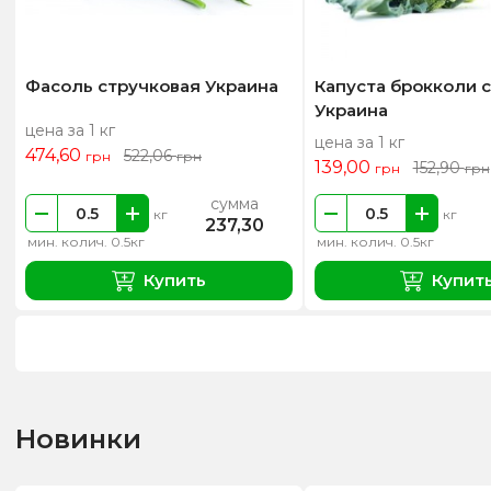
Фасоль стручковая Украина
Капуста брокколи 
Украина
цена за 1 кг
цена за 1 кг
474,60
522,06
грн
грн
139,00
152,90
грн
грн
сумма
кг
кг
237,30
мин. колич. 0.5кг
мин. колич. 0.5кг
Купить
Купит
Новинки