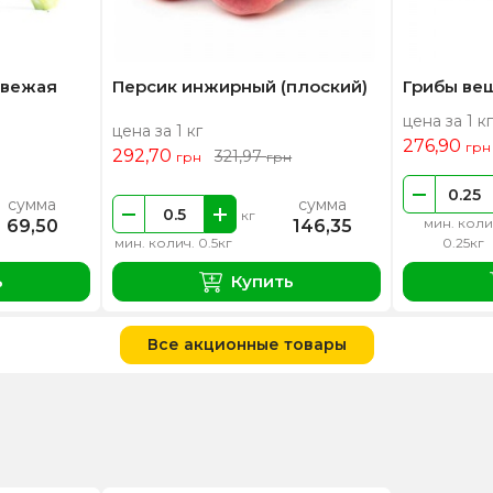
свежая
Персик инжирный (плоский)
Грибы ве
цена за 1 кг
цена за 1 кг
276,90
грн
292,70
321,97
грн
грн
сумма
сумма
кг
мин. коли
69,50
146,35
мин. колич. 0.5кг
0.25кг
ь
Купить
Все акционные товары