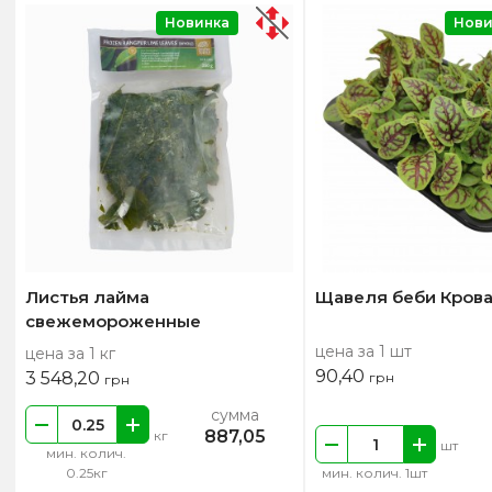
Новинка
Нови
Листья лайма
Щавеля беби Крова
свежемороженные
цена за 1 шт
цена за 1 кг
90,40
3 548,20
грн
грн
сумма
887,05
кг
шт
мин. колич.
0.25кг
мин. колич. 1шт