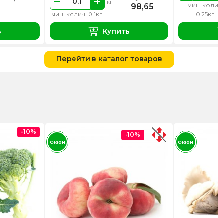
кг
мин. коли
98,65
мин. колич. 0.1кг
0.25кг
ь
Купить
Перейти в каталог товаров
-10%
-10%
Сезон
Сезон