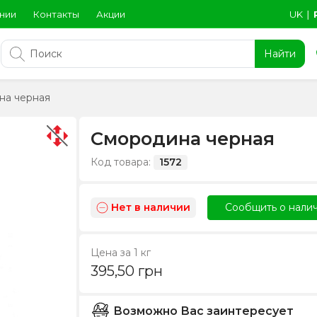
нии
Контакты
Акции
UK
∣
Найти
на черная
Смородина черная
Код товара:
1572
Нет в наличии
Сообщить о нали
Цена за 1 кг
395,50
грн
Возможно Вас заинтересует