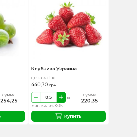
Клубника Украина
цена за 1 кг
440,70
грн
сумма
сумма
кг
254,25
220,35
мин. колич. 0.5кг
ь
Купить