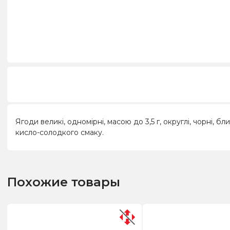
Ягоди великі, одномірні, масою до 3,5 г, округлі, чорні, 
кисло-солодкого смаку.
Похожие товары