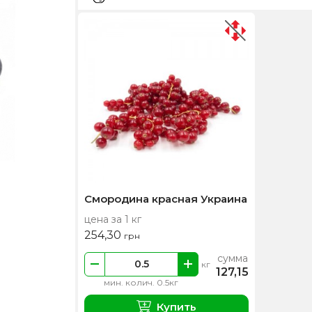
Смородина красная Украина
цена за 1 кг
254,30
грн
сумма
кг
127,15
мин. колич. 0.5кг
Купить