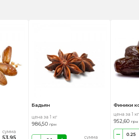
Бадьян
Финики к
цена за 1 кг
цена за 1 кг
952,60
грн
986,50
грн
сумма
сумма
53,95