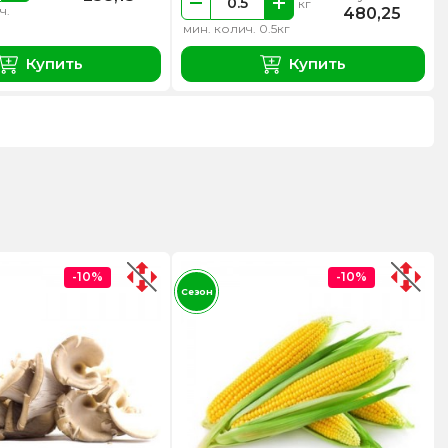
кг
ч.
480,25
мин. колич. 0.5кг
Купить
Купить
-10%
-10%
Сезон