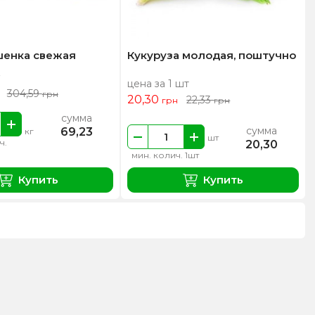
шенка свежая
Кукуруза молодая, поштучно
цена за 1 шт
304,59
грн
20,30
22,33
грн
грн
сумма
сумма
69,23
кг
шт
ч.
20,30
мин. колич. 1шт
Купить
Купить