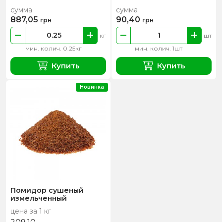
сумма
сумма
887,05
90,40
грн
грн
кг
шт
мин. колич. 0.25кг
мин. колич. 1шт
Купить
Купить
Новинка
Помидор сушеный
измельченный
цена за 1 кг