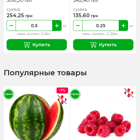
508,50
542,40
грн
грн
сумма
сумма
254,25
135,60
грн
грн
кг
кг
мин. колич. 0.5кг
мин. колич. 0.25кг
Купить
Купить
Популярные товары
-7%
СЕЗОН
СЕЗОН