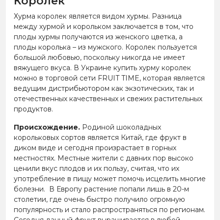
Королек
Хурма королек является видом хурмы. Разница
между хурмой и корольком заключается в том, что
плоды хурмы получаются из женского цветка, а
плоды королька – из мужского. Королек пользуется
большой любовью, поскольку никогда не имеет
вяжущего вкуса. В Украине купить хурму королек
можно в торговой сети FRUIT TIME, которая является
ведущим дистрибьютором как экзотических, так и
отечественных качественных и свежих растительных
продуктов.
Происхождение.
Родиной шоколадных
корольковых сортов является Китай, где фрукт в
диком виде и сегодня произрастает в горных
местностях. Местные жители с давних пор высоко
ценили вкус плодов и их пользу, считая, что их
употребление в пищу может помочь исцелить многие
болезни. В Европу растение попали лишь в 20-м
столетии, где очень быстро получило огромную
популярность и стало распространяться по регионам.