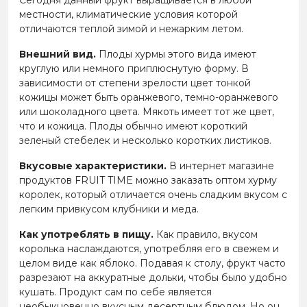
Сегодня данный фрукт выращивается в любой
местности, климатические условия которой
отличаются теплой зимой и нежарким летом.
Внешний вид.
Плоды хурмы этого вида имеют
круглую или немного приплюснутую форму. В
зависимости от степени зрелости цвет тонкой
кожицы может быть оранжевого, темно-оранжевого
или шоколадного цвета. Мякоть имеет тот же цвет,
что и кожица. Плоды обычно имеют короткий
зеленый стебелек и несколько коротких листиков.
Вкусовые характеристики.
В интернет магазине
продуктов FRUIT TIME можно заказать оптом хурму
королек, который отличается очень сладким вкусом с
легким привкусом клубники и меда.
Как употреблять в пищу.
Как правило, вкусом
королька наслаждаются, употребляя его в свежем и
целом виде как яблоко. Подавая к столу, фрукт часто
разрезают на аккуратные дольки, чтобы было удобно
кушать. Продукт сам по себе является
необыкновенно вкусным десертным блюдом. Но он