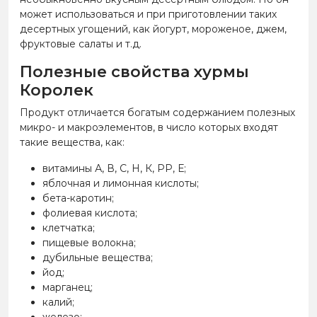
может использоваться и при приготовлении таких
десертных угощений, как йогурт, мороженое, джем,
фруктовые салаты и т.д.
Полезные свойства хурмы
Королек
Продукт отличается богатым содержанием полезных
микро- и макроэлементов, в число которых входят
такие вещества, как:
витамины А, В, С, Н, К, РР, Е;
яблочная и лимонная кислоты;
бета-каротин;
фолиевая кислота;
клетчатка;
пищевые волокна;
дубильные вещества;
йод;
марганец;
калий;