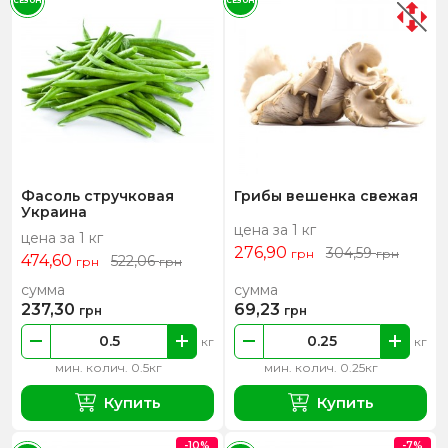
СЕЗОН
СЕЗОН
Фасоль стручковая
Грибы вешенка свежая
Украина
цена за 1 кг
цена за 1 кг
276,90
304,59
грн
грн
474,60
522,06
грн
грн
сумма
сумма
237,30
69,23
грн
грн
кг
кг
мин. колич. 0.5кг
мин. колич. 0.25кг
Купить
Купить
-10%
-7%