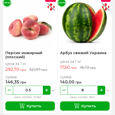
СЕЗОН
СЕЗОН
Персик инжирный
Арбуз свежий Украина
(плоский)
цена за 1 кг
цена за 1 кг
17,50
18,73
грн
грн
292,70
321,97
грн
грн
сумма
сумма
146,35
140,00
грн
грн
кг
кг
мин. колич. 0.5кг
мин. колич. 8кг
Купить
Купить