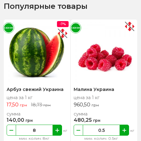
Популярные товары
-7%
СЕЗОН
СЕЗОН
Арбуз свежий Украина
Малина Украина
цена за 1 кг
цена за 1 кг
17,50
960,50
18,73
грн
грн
грн
сумма
сумма
140,00
480,25
грн
грн
кг
кг
мин. колич. 8кг
мин. колич. 0.5кг