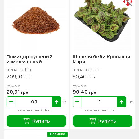
Помидор сушеный
Щавеля беби Кровавая
измельченный
Мэри
цена за 1 кг
цена за 1 шт
209,10
90,40
грн
грн
сумма
сумма
20,91
90,40
грн
грн
кг
шт
мин. колич. 0.1кг
мин. колич. 1шт
Купить
Купить
Новинка