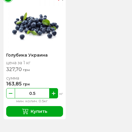
Голубика Украина
цена за 1 кг
327,70
грн
сумма
163,85
грн
кг
мин. колич. 0.5кг
Купить