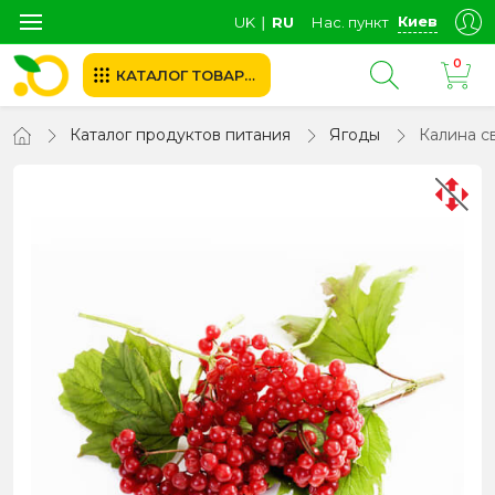
Киев
UK
∣
RU
Нас. пункт
0
КАТАЛОГ ТОВАРОВ
Каталог продуктов питания
Ягоды
Калина с