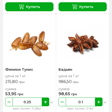
Купить
Купить
Финики Тунис
Бадьян
цена за 1 кг
цена за 1 кг
215,80
986,50
грн
грн
сумма
сумма
53,95
98,65
грн
грн
кг
кг
мин. колич. 0.25кг
мин. колич. 0.1кг