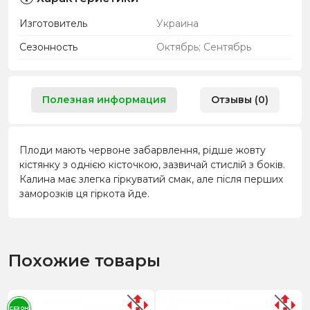
Изготовитель
Украина
Сезонность
Октябрь; Сентябрь
Полезная информация
Отзывы (0)
Плоди мають червоне забарвлення, рідше жовту
кістянку з однією кісточкою, зазвичай стислій з боків.
Калина має злегка гіркуватий смак, але після перших
заморозків ця гіркота йде.
Похожие товары
СЕЗОН