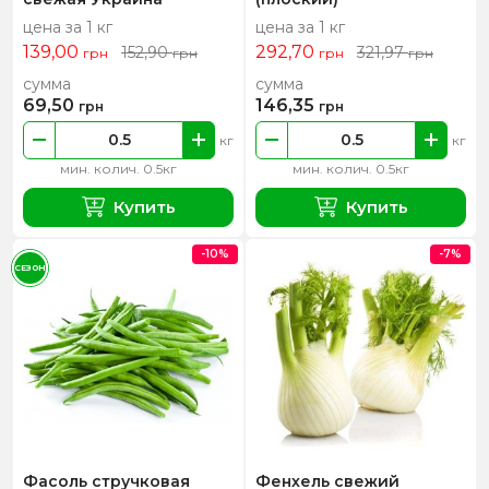
цена за 1 кг
цена за 1 кг
139,00
292,70
152,90
321,97
грн
грн
грн
грн
сумма
сумма
69,50
146,35
грн
грн
кг
кг
мин. колич. 0.5кг
мин. колич. 0.5кг
Купить
Купить
-10%
-7%
СЕЗОН
Фасоль стручковая
Фенхель свежий