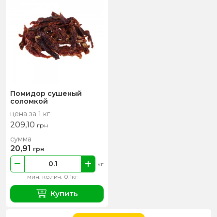
Помидор сушеный
соломкой
цена за 1 кг
209,10
грн
сумма
20,91
грн
кг
мин. колич. 0.1кг
Купить