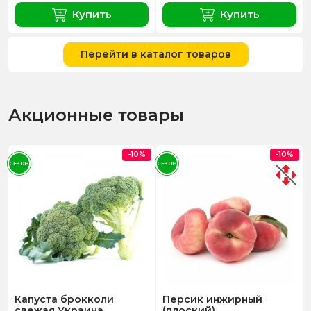
Купить
Купить
Перейти в каталог товаров
Акционные товары
-10%
-10%
СЕЗОН
СЕЗОН
Капуста брокколи
Персик инжирный
свежая Украина
(плоский)