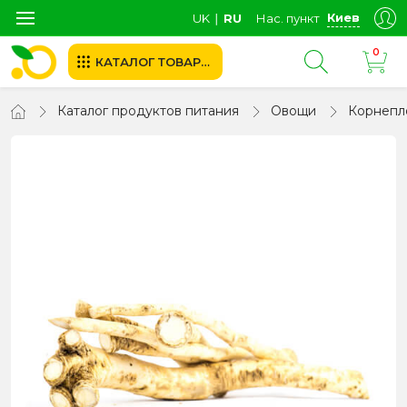
Киев
UK
∣
RU
Нас. пункт
0
КАТАЛОГ ТОВАРОВ
Каталог продуктов питания
Овощи
Корнепл