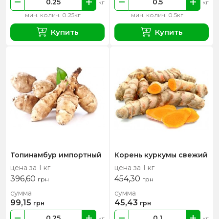
кг
кг
мин. колич. 0.25кг
мин. колич. 0.5кг
Купить
Купить
Топинамбур импортный
Корень куркумы свежий
цена за 1 кг
цена за 1 кг
396,60
454,30
грн
грн
сумма
сумма
99,15
45,43
грн
грн
кг
кг