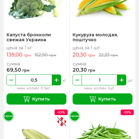
Капуста брокколи
Кукуруза молодая,
свежая Украина
поштучно
цена за 1 кг
цена за 1 шт
139,00
20,30
152,90
22,33
грн
грн
грн
грн
сумма
сумма
69,50
20,30
грн
грн
кг
шт
мин. колич. 0.5кг
мин. колич. 1шт
Купить
Купить
-10%
-10%
СЕЗОН
СЕЗОН