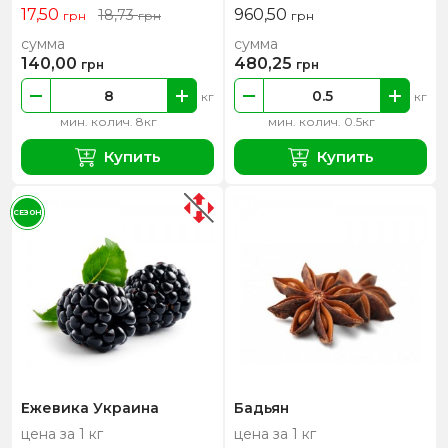
17,50
960,50
18,73
грн
грн
грн
сумма
сумма
140,00
480,25
грн
грн
кг
кг
мин. колич. 8кг
мин. колич. 0.5кг
Купить
Купить
СЕЗОН
Ежевика Украина
Бадьян
цена за 1 кг
цена за 1 кг