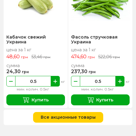
Кабачок свежий
Фасоль стручковая
Украина
Украина
цена за 1 кг
цена за 1 кг
48,60
474,60
53,46
522,06
грн
грн
грн
грн
сумма
сумма
24,30
237,30
грн
грн
кг
кг
мин. колич. 0.5кг
мин. колич. 0.5кг
Купить
Купить
Все акционные товары