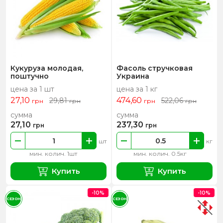
Кукуруза молодая,
Фасоль стручковая
поштучно
Украина
цена за 1 шт
цена за 1 кг
27,10
474,60
29,81
522,06
грн
грн
грн
грн
сумма
сумма
27,10
237,30
грн
грн
шт
кг
мин. колич. 1шт
мин. колич. 0.5кг
Купить
Купить
-10%
-10%
СЕЗОН
СЕЗОН