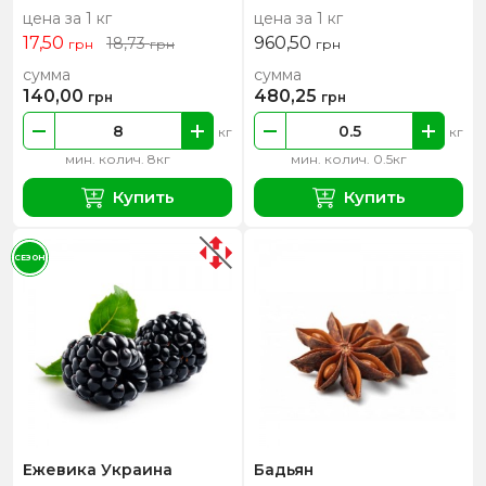
цена за 1 кг
цена за 1 кг
17,50
960,50
18,73
грн
грн
грн
сумма
сумма
140,00
480,25
грн
грн
кг
кг
мин. колич. 8кг
мин. колич. 0.5кг
Купить
Купить
СЕЗОН
Ежевика Украина
Бадьян