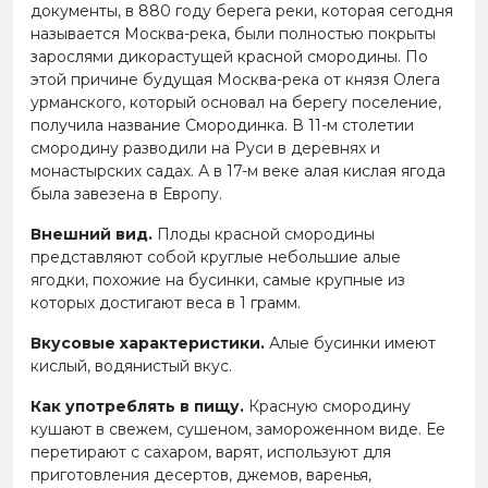
документы, в 880 году берега реки, которая сегодня
называется Москва-река, были полностью покрыты
зарослями дикорастущей красной смородины. По
этой причине будущая Москва-река от князя Олега
урманского, который основал на берегу поселение,
получила название Смородинка. В 11-м столетии
смородину разводили на Руси в деревнях и
монастырских садах. А в 17-м веке алая кислая ягода
была завезена в Европу.
Внешний вид.
Плоды красной смородины
представляют собой круглые небольшие алые
ягодки, похожие на бусинки, самые крупные из
которых достигают веса в 1 грамм.
Вкусовые характеристики.
Алые бусинки имеют
кислый, водянистый вкус.
Как употреблять в пищу.
Красную смородину
кушают в свежем, сушеном, замороженном виде. Ее
перетирают с сахаром, варят, используют для
приготовления десертов, джемов, варенья,