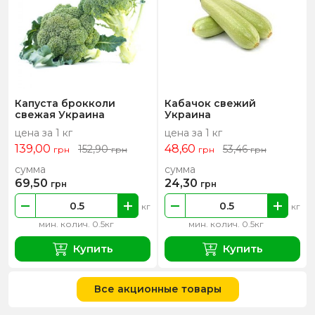
Капуста брокколи
Кабачок свежий
свежая Украина
Украина
цена за 1 кг
цена за 1 кг
139,00
48,60
152,90
53,46
грн
грн
грн
грн
сумма
сумма
69,50
24,30
грн
грн
кг
кг
мин. колич. 0.5кг
мин. колич. 0.5кг
Купить
Купить
Все акционные товары