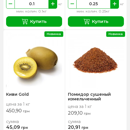
кг
кг
мин. колич. 0.1кг
мин. колич. 0.25кг
Купить
Купить
Новинка
Новинка
Киви Gold
Помидор сушеный
измельченный
цена за 1 кг
цена за 1 кг
450,90
грн
209,10
грн
сумма
сумма
45,09
20,91
грн
грн