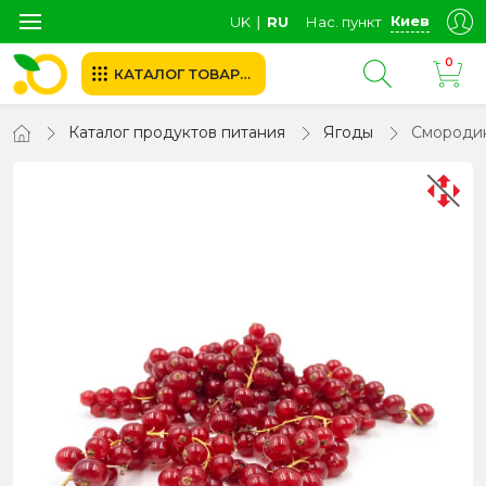
Киев
UK
∣
RU
Нас. пункт
0
КАТАЛОГ ТОВАРОВ
Каталог продуктов питания
Ягоды
Смородин