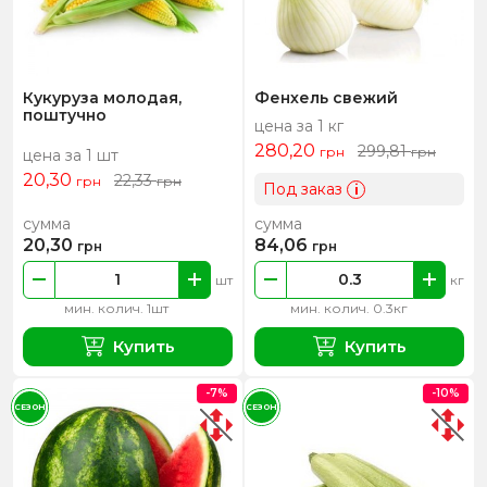
Кукуруза молодая,
Фенхель свежий
поштучно
цена за 1 кг
280,20
299,81
грн
грн
цена за 1 шт
20,30
22,33
грн
грн
Под заказ
i
сумма
сумма
20,30
84,06
грн
грн
шт
кг
мин. колич. 1шт
мин. колич. 0.3кг
Купить
Купить
-7%
-10%
СЕЗОН
СЕЗОН