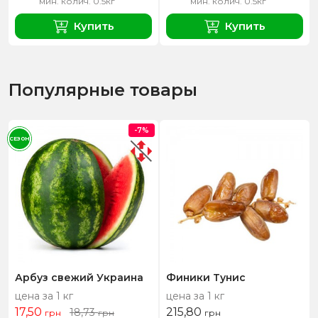
мин. колич. 0.5кг
мин. колич. 0.5кг
Купить
Купить
Популярные товары
-7%
СЕЗОН
Арбуз свежий Украина
Финики Тунис
цена за 1 кг
цена за 1 кг
17,50
215,80
18,73
грн
грн
грн