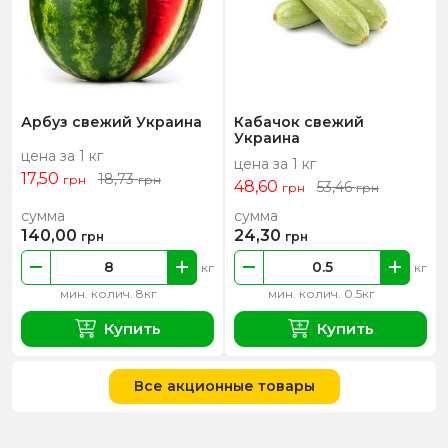
Арбуз свежий Украина
Кабачок свежий
Украина
цена за 1 кг
цена за 1 кг
17,50
18,73
грн
грн
48,60
53,46
грн
грн
сумма
сумма
140,00
24,30
грн
грн
кг
кг
мин. колич. 8кг
мин. колич. 0.5кг
Купить
Купить
Все акционные товары