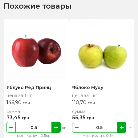
Похожие товары
Яблуко Ред Принц
Яблоко Муцу
цена за 1 кг
цена за 1 кг
146,90
110,70
грн
грн
сумма
сумма
73,45
55,35
грн
грн
кг
кг
мин. колич. 0.5кг
мин. колич. 0.5кг