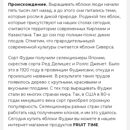
Происхождение.
Выращивать яблоки люди начали
пять тысяч лет назад, а до этого они питались теми,
которые росли в дикой природе. Родиной тех яблок,
которые присутствуют на наших столах сегодня,
считаются территории современных Киргизии и
Казахстана. Там до сих пор полным-полно диких
плодов. Отметим, что прародительницей
современной культуры считается яблоня Сиверса.
Сорт Фуджи получили селекционеры Японии,
скрестив сорта Ред Делишес и Роллс Дженет. Было
это в 1920 году в провинции Фуджисаки, откуда и
произошло название. В результате таких трудов
появилось дерево с крупными, красивыми и
вкусными плодами. С тех пор выращивать Фуджи
стали во многих странах мира. Так, в США в 80-х
годах минувшего века сорт приобрел огромную
популярность. Селекционеры разных стран стали
работать над получением клонов, и им это удалось.
Сегодня купить яблоки Фуджи вы можете в нашем
интернет-магазине продуктов
FRUIT TIME
.