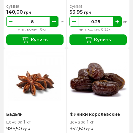
сумма
сумма
140,00
53,95
грн
грн
кг
кг
мин. колич. 8кг
мин. колич. 0.25кг
Купить
Купить
Бадьян
Финики королевские
цена за 1 кг
цена за 1 кг
986,50
952,60
грн
грн