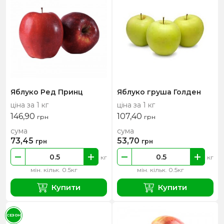
Яблуко Ред Принц
Яблуко груша Голден
ціна за 1 кг
ціна за 1 кг
146,90
107,40
грн
грн
сума
сума
73,45
53,70
грн
грн
кг
кг
мін. кільк. 0.5кг
мін. кільк. 0.5кг
Купити
Купити
СЕЗОН