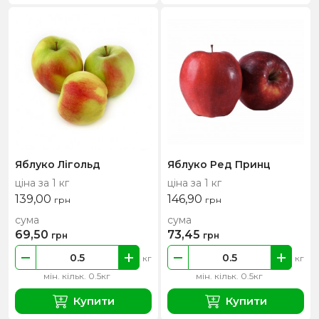
Яблуко Лігольд
Яблуко Ред Принц
ціна за 1 кг
ціна за 1 кг
139,00
146,90
грн
грн
сума
сума
69,50
73,45
грн
грн
кг
кг
мін. кільк. 0.5кг
мін. кільк. 0.5кг
Купити
Купити