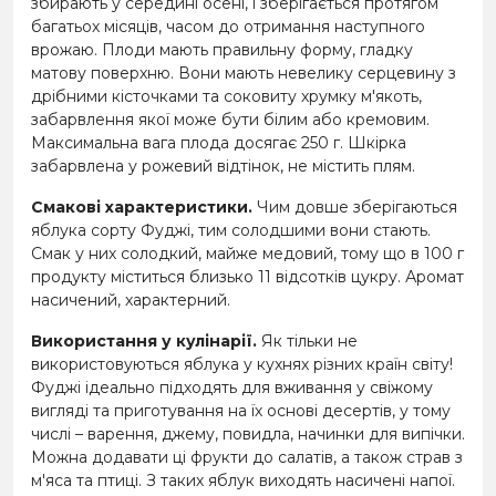
збирають у середині осені, і зберігається протягом
багатьох місяців, часом до отримання наступного
врожаю. Плоди мають правильну форму, гладку
матову поверхню. Вони мають невелику серцевину з
дрібними кісточками та соковиту хрумку м'якоть,
забарвлення якої може бути білим або кремовим.
Максимальна вага плода досягає 250 г. Шкірка
забарвлена у рожевий відтінок, не містить плям.
Смакові характеристики.
Чим довше зберігаються
яблука сорту Фуджі, тим солодшими вони стають.
Смак у них солодкий, майже медовий, тому що в 100 г
продукту міститься близько 11 відсотків цукру. Аромат
насичений, характерний.
Використання у кулінарії.
Як тільки не
використовуються яблука у кухнях різних країн світу!
Фуджі ідеально підходять для вживання у свіжому
вигляді та приготування на їх основі десертів, у тому
числі – варення, джему, повидла, начинки для випічки.
Можна додавати ці фрукти до салатів, а також страв з
м'яса та птиці. З таких яблук виходять насичені напої.