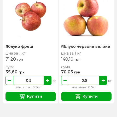
Яблуко фреш
Яблуко червоне велике
ціна за 1 кг
ціна за 1 кг
71,20
140,10
грн
грн
сума
сума
35,60
70,05
грн
грн
кг
кг
мін. кільк. 0.5кг
мін. кільк. 0.5кг
Купити
Купити