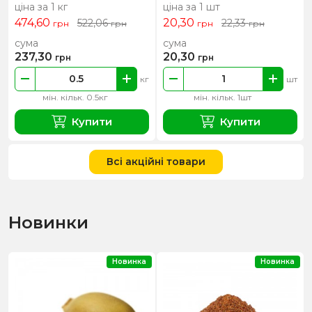
ціна за 1 кг
ціна за 1 шт
474,60
20,30
522,06
22,33
грн
грн
грн
грн
сума
сума
237,30
20,30
грн
грн
кг
шт
мін. кільк. 0.5кг
мін. кільк. 1шт
Купити
Купити
Всі акційні товари
Новинки
Новинка
Новинка