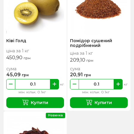
Ківі Голд
Помідор сушений
подрібнений
ціна за 1 кг
ціна за 1 кг
450,90
грн
209,10
грн
сума
сума
45,09
20,91
грн
грн
кг
кг
мін. кільк. 0.1кг
мін. кільк. 0.1кг
Купити
Купити
Новинка