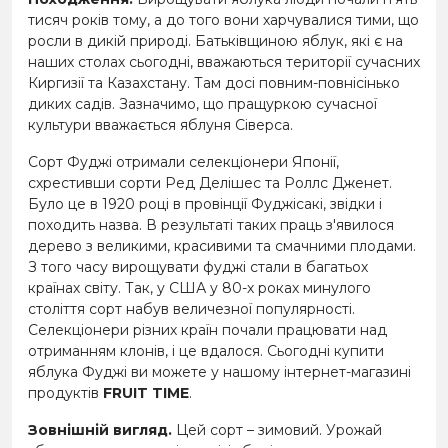
тисяч років тому, а до того вони харчувалися тими, що
росли в дикій природі. Батьківщиною яблук, які є на
наших столах сьогодні, вважаються території сучасних
Киргизії та Казахстану. Там досі повним-повнісінько
диких садів. Зазначимо, що пращуркою сучасної
культури вважається яблуня Сіверса.
Сорт Фуджі отримали селекціонери Японії,
схрестивши сорти Ред Делішес та Роллс Дженет.
Було це в 1920 році в провінції Фуджісакі, звідки і
походить назва. В результаті таких праць з'явилося
дерево з великими, красивими та смачними плодами.
З того часу вирощувати фуджі стали в багатьох
країнах світу. Так, у США у 80-х роках минулого
століття сорт набув величезної популярності.
Селекціонери різних країн почали працювати над
отриманням клонів, і це вдалося. Сьогодні купити
яблука Фуджі ви можете у нашому інтернет-магазині
продуктів
FRUIT TIME
.
Зовнішній вигляд.
Цей сорт – зимовий. Урожай