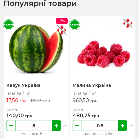
Популярні товари
-7%
СЕЗОН
СЕЗОН
Кавун Україна
Малина Україна
ціна за 1 кг
ціна за 1 кг
17,50
960,50
18,73
грн
грн
грн
сума
сума
140,00
480,25
грн
грн
кг
кг
мін. кільк. 8кг
мін. кільк. 0.5кг