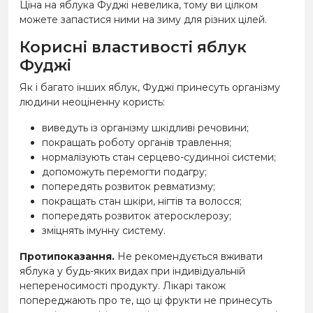
Ціна на яблука Фуджі невелика, тому ви цілком
можете запастися ними на зиму для різних цілей.
Корисні властивості яблук
Фуджі
Як і багато інших яблук, Фуджі принесуть організму
людини неоціненну користь:
виведуть із організму шкідливі речовини;
покращать роботу органів травлення;
нормалізують стан серцево-судинної системи;
допоможуть перемогти подагру;
попередять розвиток ревматизму;
покращать стан шкіри, нігтів та волосся;
попередять розвиток атеросклерозу;
зміцнять імунну систему.
Протипоказання.
Не рекомендується вживати
яблука у будь-яких видах при індивідуальній
непереносимості продукту. Лікарі також
попереджають про те, що ці фрукти не принесуть