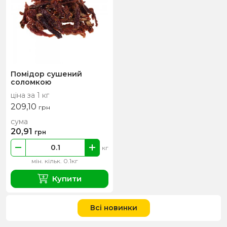
Помідор сушений
соломкою
ціна за 1 кг
209,10
грн
сума
20,91
грн
кг
мін. кільк. 0.1кг
Купити
Всі новинки