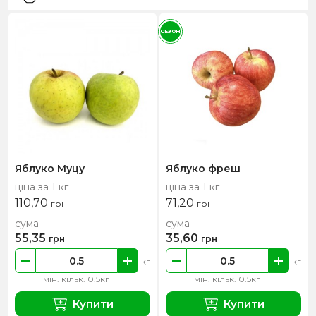
СЕЗОН
Яблуко Муцу
Яблуко фреш
ціна за 1 кг
ціна за 1 кг
110,70
71,20
грн
грн
сума
сума
55,35
35,60
грн
грн
кг
кг
мін. кільк. 0.5кг
мін. кільк. 0.5кг
Купити
Купити