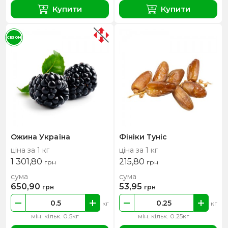
Купити
Купити
СЕЗОН
Ожина Україна
Фініки Туніс
ціна за 1 кг
ціна за 1 кг
1 301,80
215,80
грн
грн
сума
сума
650,90
53,95
грн
грн
кг
кг
мін. кільк. 0.5кг
мін. кільк. 0.25кг