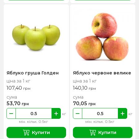
Яблуко груша Голден
Яблуко червоне велике
ціна за 1 кг
ціна за 1 кг
107,40
140,10
грн
грн
сума
сума
53,70
70,05
грн
грн
кг
кг
мін. кільк. 0.5кг
мін. кільк. 0.5кг
Купити
Купити