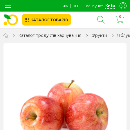
Київ
UK
∣
RU
Нас. пункт
0
КАТАЛОГ ТОВАРІВ
Каталог продуктів харчування
Фрукти
Яблу