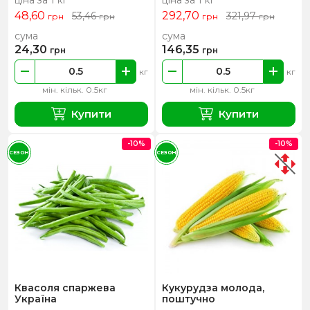
48,60
292,70
53,46
321,97
грн
грн
грн
грн
сума
сума
24,30
146,35
грн
грн
кг
кг
мін. кільк. 0.5кг
мін. кільк. 0.5кг
Купити
Купити
-10%
-10%
СЕЗОН
СЕЗОН
Квасоля спаржева
Кукурудза молода,
Україна
поштучно