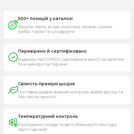
500+ позицій у каталозі
Фрукти, овочі, ягоди, екзотика, зелень, салати,
гриби, горіхи та сухофрукти
Перевірено й сертифіковано
Надаємо HACCP/ISO, сертифікати якості за запитом
та в найкоротші терміни
Свіжість-преміум щодня
Поставка щодня, вхідний контроль, відбір вручну та
чек-листи свіжості
Температурний контроль
Охолоджені склади та авто збережуть текстуру,
хруст і аромат