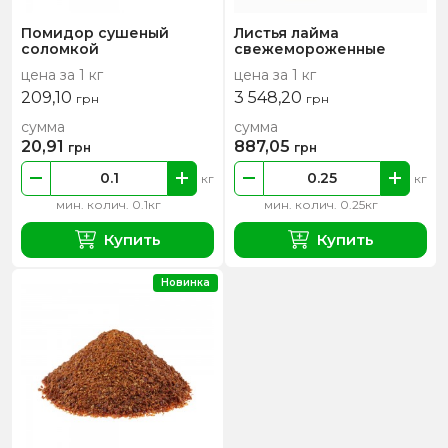
Помидор сушеный
Листья лайма
соломкой
свежемороженные
цена за 1 кг
цена за 1 кг
209,10
3 548,20
грн
грн
сумма
сумма
20,91
887,05
грн
грн
кг
кг
мин. колич. 0.1кг
мин. колич. 0.25кг
Купить
Купить
Новинка