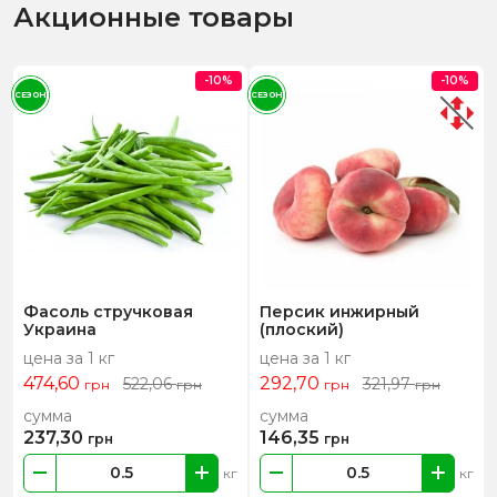
Акционные товары
-10%
-10%
СЕЗОН
СЕЗОН
Фасоль стручковая
Персик инжирный
Украина
(плоский)
цена за 1 кг
цена за 1 кг
474,60
292,70
522,06
321,97
грн
грн
грн
грн
сумма
сумма
237,30
146,35
грн
грн
кг
кг