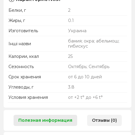
Белки, г
2
Жиры, г
0.1
Изготовитель
Украина
бамия; окра; абельмош;
Інші назви
гибискус
Калории, ккал
25
Сезонность
Октябрь; Сентябрь
Срок хранения
от 6 до 10 дней
Углеводы, г
3.8
Условия хранения
от +2 t° до +6 t°
Полезная информация
Отзывы (0)