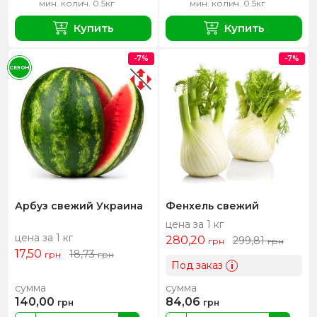
мин. колич. 0.5кг
мин. колич. 0.5кг
Купить
Купить
-7%
-7%
СЕЗОН
Арбуз свежий Украина
Фенхель свежий
цена за 1 кг
цена за 1 кг
280,20
299,81
грн
грн
17,50
18,73
грн
грн
Под заказ
i
сумма
сумма
140,00
84,06
грн
грн