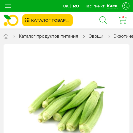
Киев
UK
∣
RU
Нас. пункт
0
КАТАЛОГ ТОВАРОВ
Каталог продуктов питания
Овощи
Экзотич