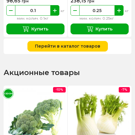
98,65
238,15
грн
грн
кг
кг
мин. колич. 0.1кг
мин. колич. 0.25кг
Купить
Купить
Перейти в каталог товаров
Акционные товары
-10%
-7%
СЕЗОН