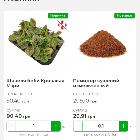
Новинка
Новинка
Щавеля беби Кровавая
Помидор сушеный
Мэри
измельченный
цена за 1 шт
цена за 1 кг
90,40
209,10
грн
грн
сумма
сумма
90,40
20,91
грн
грн
шт
кг
мин. колич. 1шт
мин. колич. 0.1кг