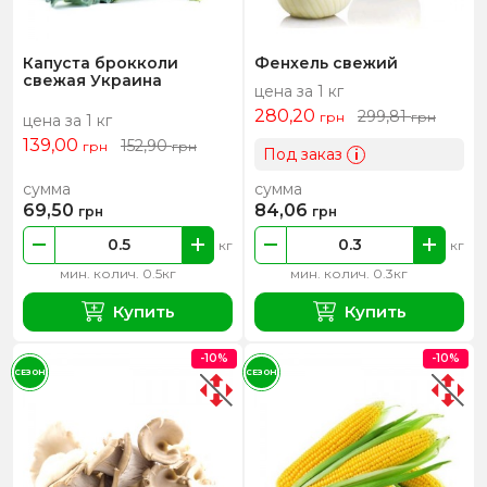
Капуста брокколи
Фенхель свежий
свежая Украина
цена за 1 кг
280,20
299,81
грн
грн
цена за 1 кг
139,00
152,90
грн
грн
Под заказ
i
сумма
сумма
69,50
84,06
грн
грн
кг
кг
мин. колич. 0.5кг
мин. колич. 0.3кг
Купить
Купить
-10%
-10%
СЕЗОН
СЕЗОН