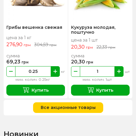
Грибы вешенка свежая
Кукуруза молодая,
поштучно
цена за 1 кг
цена за 1 шт
276,90
304,59
грн
грн
20,30
22,33
грн
грн
сумма
сумма
69,23
20,30
грн
грн
кг
шт
мин. колич. 0.25кг
мин. колич. 1шт
Купить
Купить
Все акционные товары
Новинки