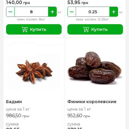
140,00
53,95
грн
грн
кг
кг
мин. колич. 8кг
мин. колич. 0.25кг
Купить
Купить
Бадьян
Финики королевские
цена за 1 кг
цена за 1 кг
986,50
952,60
грн
грн
сумма
сумма