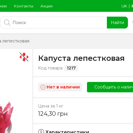
нии
Контакты
Акции
UK
∣
Найти
а лепестковая
Капуста лепестковая
Код товара:
1217
Нет в наличии
Сообщить о нали
Цена за 1 кг
124,30
грн
Характеристики