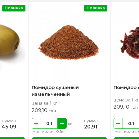
Новинка
Новинка
Помидор сушеный
Помидор 
измельченный
цена за 1 кг
цена за 1 кг
209,10
грн
209,10
грн
сумма
сумма
кг
45,09
20,91
мин. колич. 0.1кг
мин. колич. 