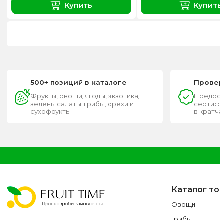
Купить
Купит
500+ позиций в каталоге
Прове
Фрукты, овощи, ягоды, экзотика,
Предос
зелень, салаты, грибы, орехи и
сертифи
сухофрукты
в крат
Каталог т
Овощи
Грибы