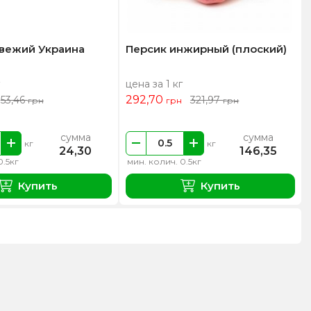
свежий Украина
Персик инжирный (плоский)
цена за 1 кг
292,70
53,46
321,97
грн
грн
грн
сумма
сумма
кг
кг
24,30
146,35
0.5кг
мин. колич. 0.5кг
Купить
Купить