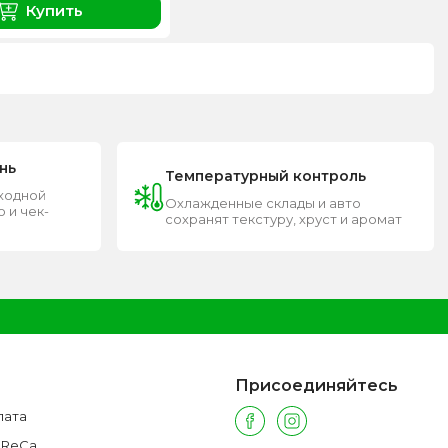
Купить
нь
Температурный контроль
входной
Охлажденные склады и авто
 и чек-
сохранят текстуру, хруст и аромат
Присоединяйтесь
лата
oReCa