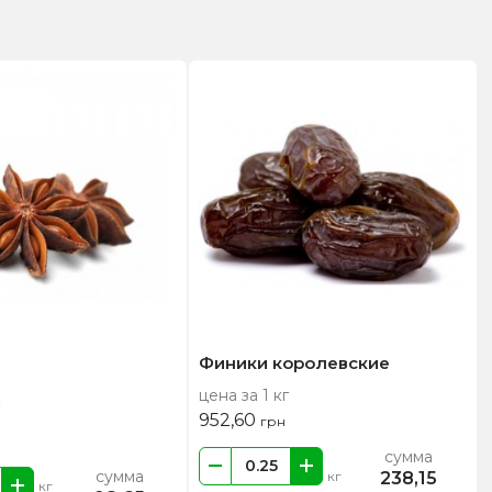
Финики королевские
цена за 1 кг
952,60
грн
сумма
сумма
238,15
кг
кг