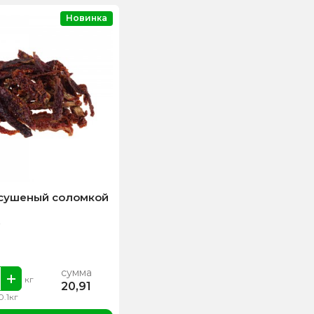
Новинка
сушеный соломкой
сумма
кг
20,91
0.1кг