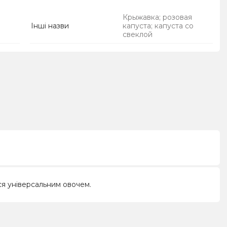
Крыжавка; розовая
Інші назви
капуста; капуста со
свеклой
ься універсальним овочем.