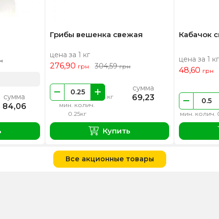
Грибы вешенка свежая
Кабачок 
цена за 1 кг
цена за 1 кг
н
276,90
304,59
грн
грн
48,60
грн
сумма
сумма
69,23
кг
мин. колич.
84,06
0.25кг
мин. колич. 
ь
Купить
Все акционные товары