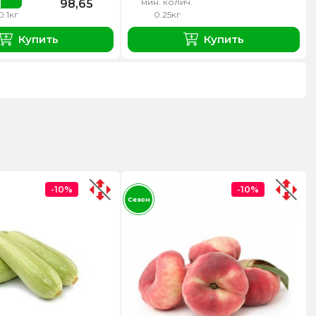
мин. колич.
98,65
0.1кг
0.25кг
Купить
Купить
-10%
-10%
Сезон