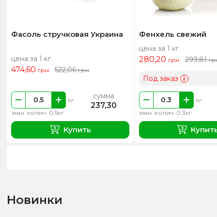
Фасоль стручковая Украина
Фенхель свежий
цена за 1 кг
цена за 1 кг
280,20
299,81
грн
гр
474,60
522,06
грн
грн
Под заказ
i
сумма
кг
кг
237,30
мин. колич. 0.5кг
мин. колич. 0.3кг
Купить
Купит
Новинки