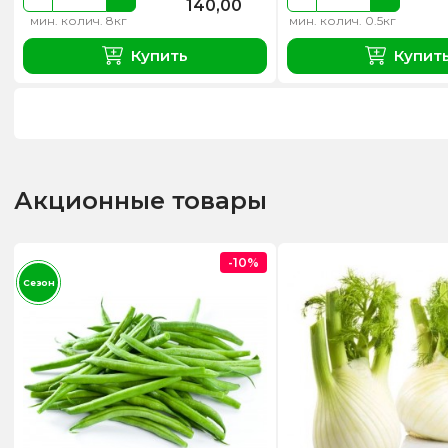
140,00
мин. колич. 8кг
мин. колич. 0.5кг
Купить
Купит
Акционные товары
-10%
Сезон