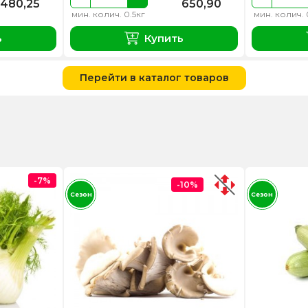
480,25
650,90
мин. колич. 0.5кг
мин. колич. 
ь
Купить
Перейти в каталог товаров
-7%
-10%
Сезон
Сезон