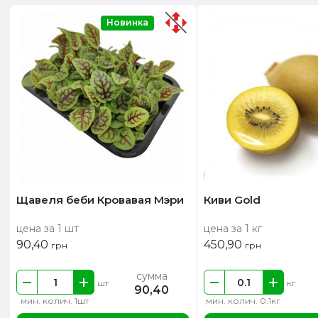
Новинка
Щавеля беби Кровавая Мэри
Киви Gold
цена за 1 шт
цена за 1 кг
90,40
450,90
грн
грн
сумма
шт
кг
90,40
мин. колич. 1шт
мин. колич. 0.1кг