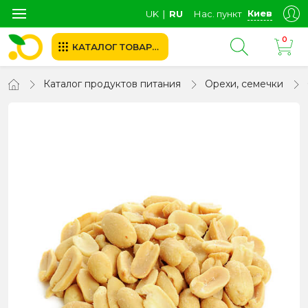
Киев
UK
∣
RU
Нас. пункт
0
КАТАЛОГ ТОВАРОВ
Каталог продуктов питания
Орехи, семечки