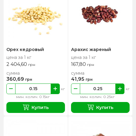
Орех кедровый
Арахис жареный
цена за 1 кг
цена за 1 кг
2 404,60
167,80
грн
грн
сумма
сумма
360,69
41,95
грн
грн
кг
кг
мин. колич. 0.15кг
мин. колич. 0.25кг
Купить
Купить