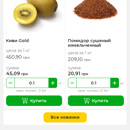
Киви Gold
Помидор сушеный
измельченный
цена за 1 кг
цена за 1 кг
450,90
грн
209,10
грн
сумма
сумма
45,09
20,91
грн
грн
кг
кг
мин. колич. 0.1кг
мин. колич. 0.1кг
Купить
Купить
Все новинки