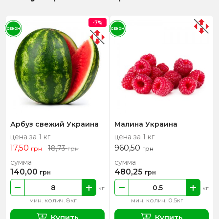
-7%
СЕЗОН
СЕЗОН
Арбуз свежий Украина
Малина Украина
цена за 1 кг
цена за 1 кг
17,50
960,50
18,73
грн
грн
грн
сумма
сумма
140,00
480,25
грн
грн
кг
кг
мин. колич. 8кг
мин. колич. 0.5кг
Купить
Купить