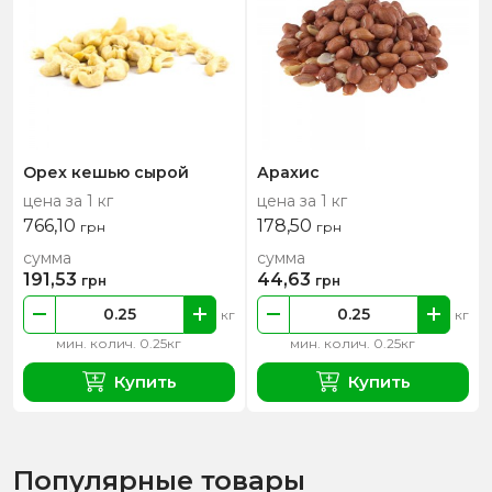
Орех кешью сырой
Арахис
цена за 1 кг
цена за 1 кг
766,10
178,50
грн
грн
сумма
сумма
191,53
44,63
грн
грн
кг
кг
мин. колич. 0.25кг
мин. колич. 0.25кг
Купить
Купить
Популярные товары