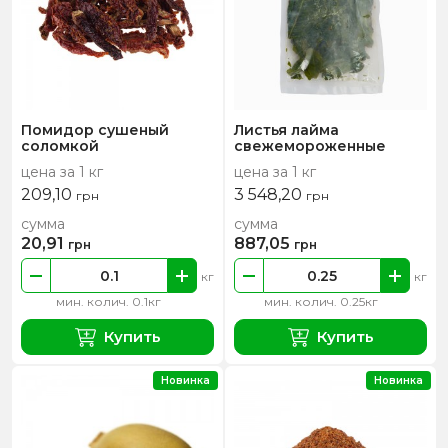
Помидор сушеный
Листья лайма
соломкой
свежемороженные
цена за 1 кг
цена за 1 кг
209,10
3 548,20
грн
грн
сумма
сумма
20,91
887,05
грн
грн
кг
кг
мин. колич. 0.1кг
мин. колич. 0.25кг
Купить
Купить
Новинка
Новинка