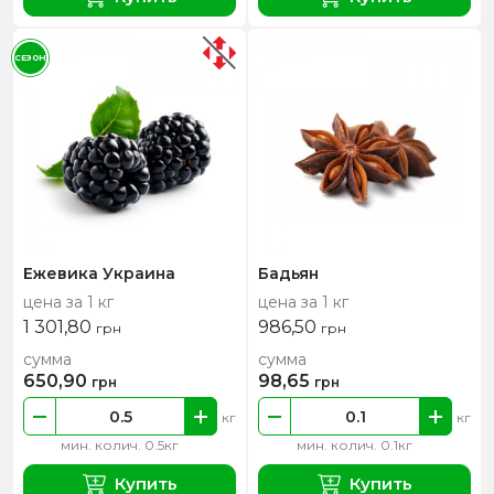
СЕЗОН
Ежевика Украина
Бадьян
цена за 1 кг
цена за 1 кг
1 301,80
986,50
грн
грн
сумма
сумма
650,90
98,65
грн
грн
кг
кг
мин. колич. 0.5кг
мин. колич. 0.1кг
Купить
Купить