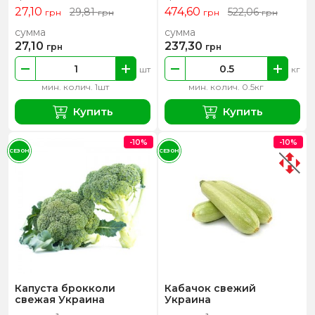
27,10
474,60
29,81
522,06
грн
грн
грн
грн
сумма
сумма
27,10
237,30
грн
грн
шт
кг
мин. колич. 1шт
мин. колич. 0.5кг
Купить
Купить
-10%
-10%
СЕЗОН
СЕЗОН
Капуста брокколи
Кабачок свежий
свежая Украина
Украина