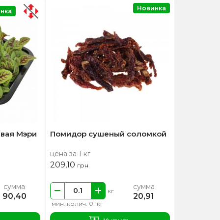
Новинка
нка
вая Мэри
Помидор сушеный соломкой
цена за 1 кг
209,10
грн
сумма
сумма
кг
90,40
20,91
мин. колич. 0.1кг