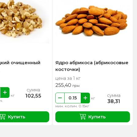
цкий очищенный
Ядро абрикоса (абрикосовые
косточки)
цена за 1 кг
255,40
грн
сумма
сумма
102,55
кг
кг
ч.
38,31
мин. колич. 0.15кг
Купить
Купить