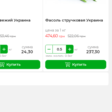
свежий Украина
Фасоль стручковая Украина
цена за 1 кг
474,60
53,46
522,06
грн
грн
грн
сумма
сумма
кг
кг
24,30
237,30
0.5кг
мин. колич. 0.5кг
Купить
Купить