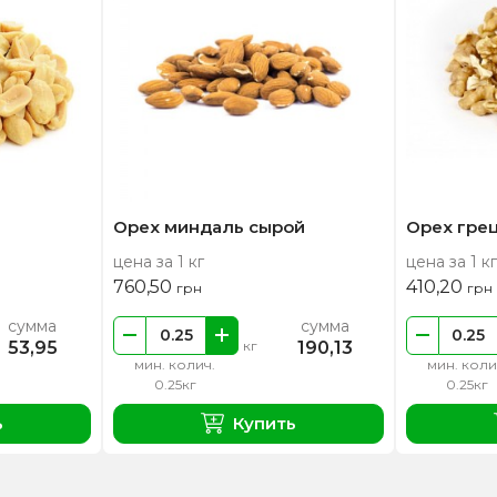
Орех миндаль сырой
Орех гре
цена за 1 кг
цена за 1 кг
760,50
410,20
грн
грн
сумма
сумма
53,95
190,13
кг
мин. колич.
мин. коли
0.25кг
0.25кг
ь
Купить