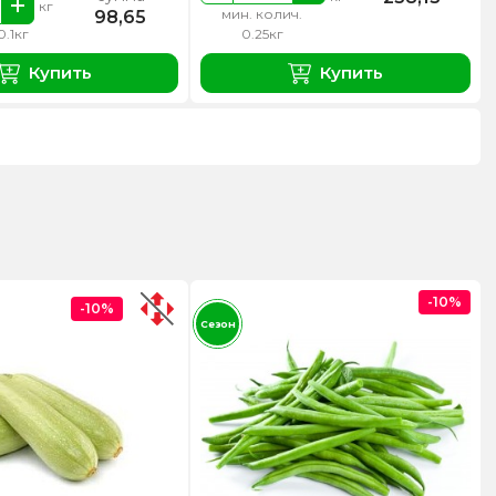
кг
мин. колич.
98,65
0.1кг
0.25кг
Купить
Купить
-10%
-10%
Сезон