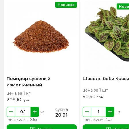
Новинка
Нови
Помидор сушеный
Щавеля беби Крова
измельченный
цена за 1 шт
цена за 1 кг
90,40
грн
209,10
грн
сумма
кг
шт
20,91
мин. колич. 0.1кг
мин. колич. 1шт