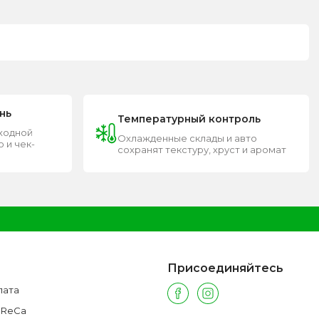
нь
Температурный контроль
входной
Охлажденные склады и авто
 и чек-
сохранят текстуру, хруст и аромат
Присоединяйтесь
лата
oReCa