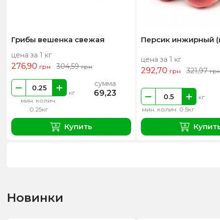
Грибы вешенка свежая
Персик инжирный (
цена за 1 кг
цена за 1 кг
276,90
304,59
грн
грн
292,70
321,97
грн
гр
сумма
69,23
кг
кг
мин. колич.
0.25кг
мин. колич. 0.5кг
Купить
Купит
Новинки