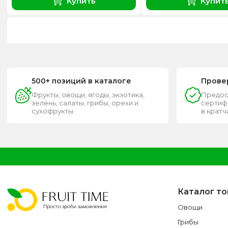
Купить
Купит
500+ позиций в каталоге
Прове
Фрукты, овощи, ягоды, экзотика,
Предос
зелень, салаты, грибы, орехи и
сертифи
сухофрукты
в крат
Каталог т
Овощи
Грибы