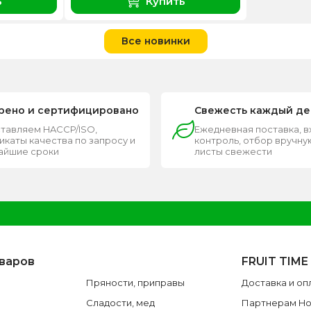
ь
Купить
Все новинки
рено и сертифицировано
Свежесть каждый де
тавляем HACCP/ISO,
Ежедневная поставка, 
каты качества по запросу и
контроль, отбор вручную
чайшие сроки
листы свежести
оваров
FRUIT TIME
Пряности, приправы
Доставка и оп
Сладости, мед
Партнерам H