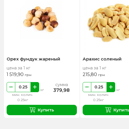
Орех фундук жареный
Арахис соленый
цена за 1 кг
цена за 1 кг
1 519,90
215,80
грн
грн
сумма
379,98
кг
кг
мин. колич.
мин. колич.
0.25кг
0.25кг
Купить
Купит