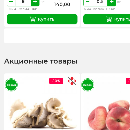
кг
кг
140,00
мин. колич. 8кг
мин. колич. 0.5кг
Купить
Купит
Акционные товары
-10%
Сезон
Сезон