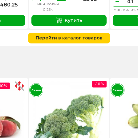
мин. колич.
480,25
0.25кг
мин. колич. 
ь
Купить
Перейти в каталог товаров
-10%
-10%
Сезон
Сезон