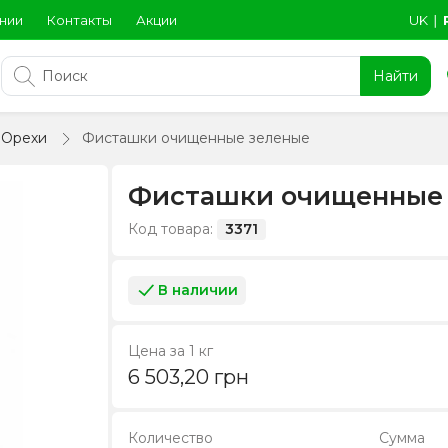
нии
Контакты
Акции
UK
∣
Найти
Орехи
Фисташки очищенные зеленые
Фисташки очищенные
Код товара:
3371
В наличии
Цена за 1 кг
6 503,20
грн
Количество
Сумма