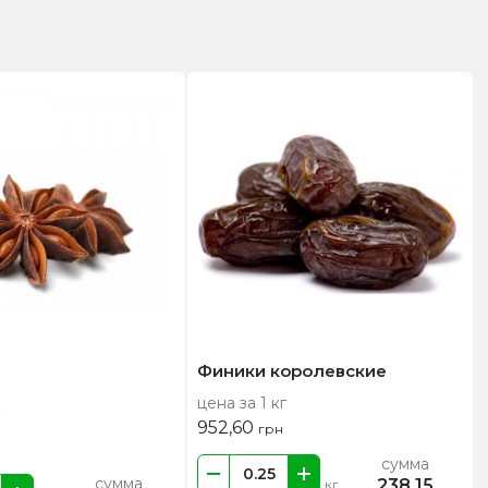
Финики королевские
цена за 1 кг
952,60
грн
сумма
сумма
238,15
кг