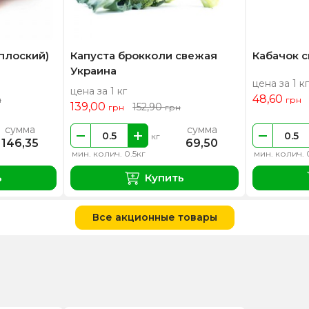
плоский)
Капуста брокколи свежая
Кабачок 
Украина
цена за 1 кг
цена за 1 кг
48,60
н
грн
139,00
152,90
грн
грн
сумма
сумма
кг
146,35
69,50
мин. колич. 0.5кг
мин. колич. 
ь
Купить
Все акционные товары