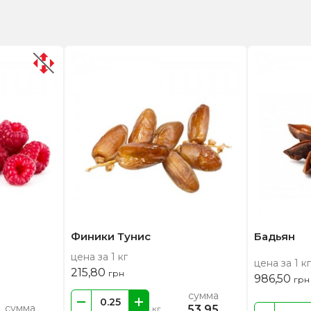
Финики Тунис
Бадьян
цена за 1 кг
цена за 1 кг
215,80
грн
986,50
грн
сумма
сумма
53,95
кг