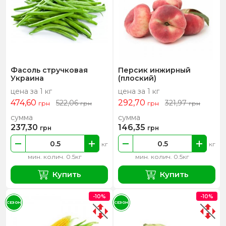
Фасоль стручковая
Персик инжирный
Украина
(плоский)
цена за 1 кг
цена за 1 кг
474,60
292,70
522,06
321,97
грн
грн
грн
грн
сумма
сумма
237,30
146,35
грн
грн
кг
кг
мин. колич. 0.5кг
мин. колич. 0.5кг
Купить
Купить
-10%
-10%
СЕЗОН
СЕЗОН