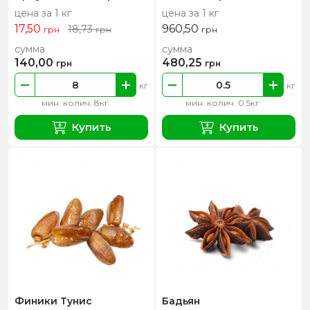
цена за 1 кг
цена за 1 кг
17,50
960,50
18,73
грн
грн
грн
сумма
сумма
140,00
480,25
грн
грн
кг
кг
мин. колич. 8кг
мин. колич. 0.5кг
Купить
Купить
Финики Тунис
Бадьян