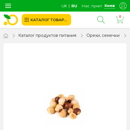
Киев
UK
∣
RU
Нас. пункт
0
КАТАЛОГ ТОВАРОВ
Каталог продуктов питания
Орехи, семечки