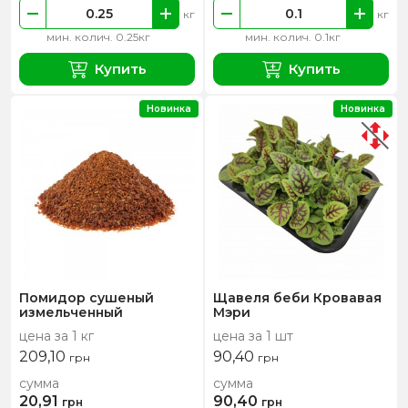
кг
кг
мин. колич. 0.25кг
мин. колич. 0.1кг
Купить
Купить
Новинка
Новинка
Помидор сушеный
Щавеля беби Кровавая
измельченный
Мэри
цена за 1 кг
цена за 1 шт
209,10
90,40
грн
грн
сумма
сумма
20,91
90,40
грн
грн