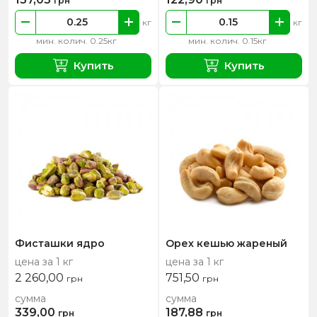
грн
грн
кг
кг
мин. колич. 0.25кг
мин. колич. 0.15кг
Купить
Купить
Фисташки ядро
Орех кешью жареный
цена за 1 кг
цена за 1 кг
2 260,00
751,50
грн
грн
сумма
сумма
339,00
187,88
грн
грн