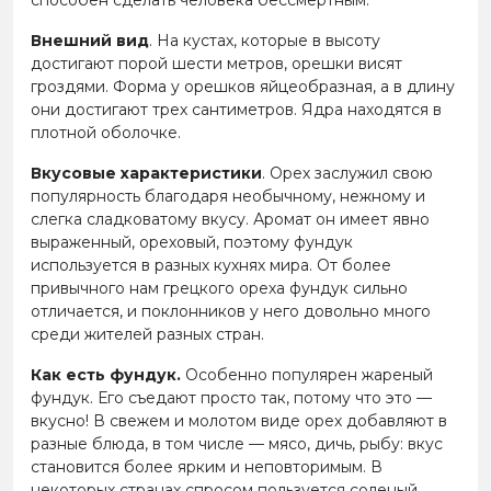
Внешний вид
. На кустах, которые в высоту
достигают порой шести метров, орешки висят
гроздями. Форма у орешков яйцеобразная, а в длину
они достигают трех сантиметров. Ядра находятся в
плотной оболочке.
Вкусовые характеристики
. Орех заслужил свою
популярность благодаря необычному, нежному и
слегка сладковатому вкусу. Аромат он имеет явно
выраженный, ореховый, поэтому фундук
используется в разных кухнях мира. От более
привычного нам грецкого ореха фундук сильно
отличается, и поклонников у него довольно много
среди жителей разных стран.
Как есть фундук.
Особенно популярен жареный
фундук. Его съедают просто так, потому что это —
вкусно! В свежем и молотом виде орех добавляют в
разные блюда, в том числе — мясо, дичь, рыбу: вкус
становится более ярким и неповторимым. В
некоторых странах спросом пользуется соленый,