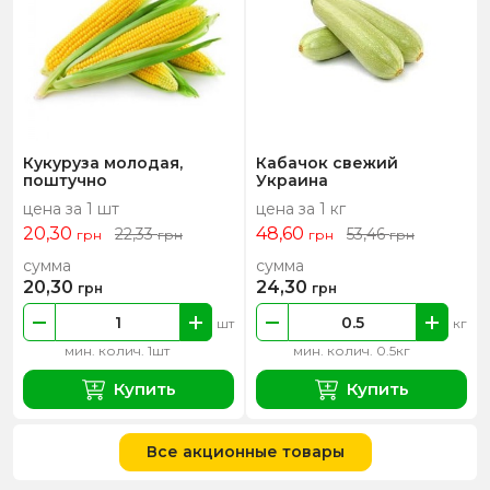
Кукуруза молодая,
Кабачок свежий
поштучно
Украина
цена за 1 шт
цена за 1 кг
20,30
48,60
22,33
53,46
грн
грн
грн
грн
сумма
сумма
20,30
24,30
грн
грн
шт
кг
мин. колич. 1шт
мин. колич. 0.5кг
Купить
Купить
Все акционные товары