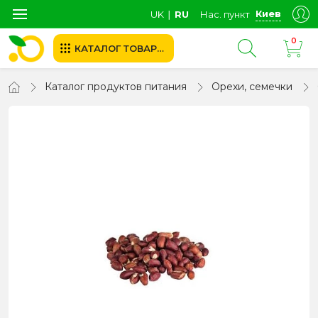
Киев
UK
∣
RU
Нас. пункт
0
КАТАЛОГ ТОВАРОВ
Каталог продуктов питания
Орехи, семечки