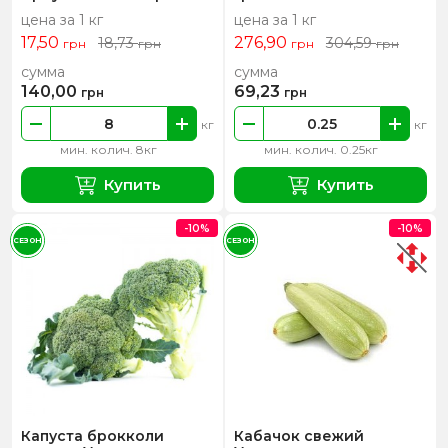
цена за 1 кг
цена за 1 кг
17,50
276,90
18,73
304,59
грн
грн
грн
грн
сумма
сумма
140,00
69,23
грн
грн
кг
кг
мин. колич. 8кг
мин. колич. 0.25кг
Купить
Купить
-10%
-10%
СЕЗОН
СЕЗОН
Капуста брокколи
Кабачок свежий