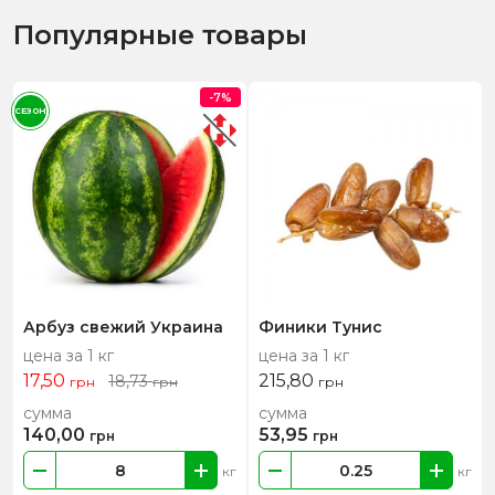
Популярные товары
-7%
СЕЗОН
Арбуз свежий Украина
Финики Тунис
цена за 1 кг
цена за 1 кг
17,50
215,80
18,73
грн
грн
грн
сумма
сумма
140,00
53,95
грн
грн
кг
кг