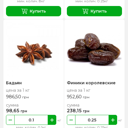
мин. колич. 8кг
мин. колич. 0.25кг
Купить
Купить
Бадьян
Финики королевские
цена за 1 кг
цена за 1 кг
986,50
952,60
грн
грн
сумма
сумма
98,65
238,15
грн
грн
кг
кг
мин. колич. 0.1кг
мин. колич. 0.25кг