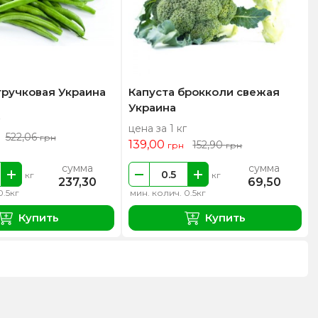
тручковая Украина
Капуста брокколи свежая
Украина
цена за 1 кг
522,06
грн
139,00
152,90
грн
грн
сумма
сумма
кг
кг
237,30
69,50
0.5кг
мин. колич. 0.5кг
Купить
Купить