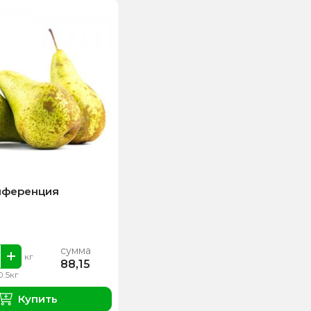
нференция
сумма
кг
88,15
0.5кг
Купить