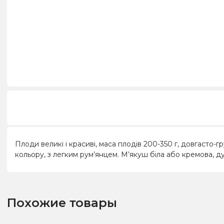
Плоди великі і красиві, маса плодів 200-350 г, довгасто-
кольору, з легким рум’янцем. М’якуш біла або кремова, д
Похожие товары