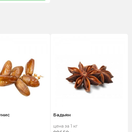
унис
Бадьян
цена за 1 кг