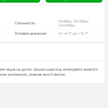
Ноябрь; Октябрь;
Сезонность
Сентябрь
Условия хранения
от +4 t° до +10 t°
 але міцна на дотик, трішки шорстка, зеленувато-жовтого
ною кислинкою, смакові якості високі.