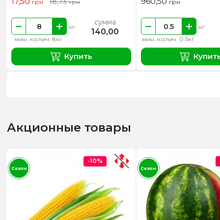
17,50
960,50
18,73
грн
грн
грн
сумма
кг
кг
140,00
мин. колич. 8кг
мин. колич. 0.5кг
Купить
Купит
Акционные товары
-10%
Сезон
Сезон