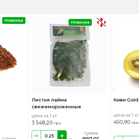
Новинка
Новинка
Листья лайма
Киви Gold
свежемороженные
цена за 1 кг
цена за 1 кг
450,90
3 548,20
грн
грн
сумма
сумма
кг