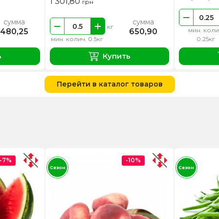
1 301,80
грн
сумма
сумма
кг
мин. коли
480,25
650,90
мин. колич. 0.5кг
0.25кг
ь
Купить
Перейти в каталог товаров
-7%
-10%
Сезон
Сезон