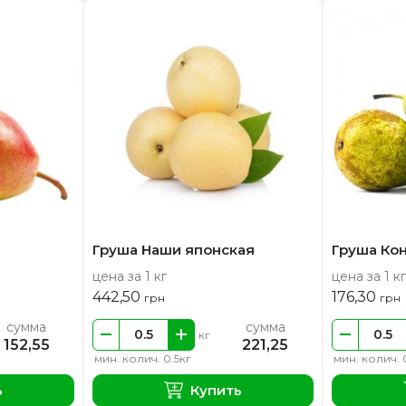
Груша Наши японская
Груша Ко
цена за 1 кг
цена за 1 кг
442,50
176,30
грн
грн
сумма
сумма
кг
152,55
221,25
мин. колич. 0.5кг
мин. колич. 
ь
Купить