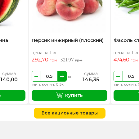
ина
Персик инжирный (плоский)
Фасоль с
цена за 1 кг
цена за 1 кг
292,70
474,60
321,97
грн
грн
грн
сумма
сумма
кг
140,00
146,35
мин. колич. 0.5кг
мин. колич. 
ь
Купить
Все акционные товары