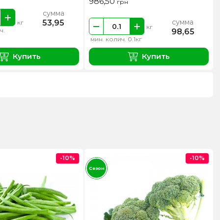
986,50
грн
сумма
сумма
53,95
кг
кг
ч.
98,65
мин. колич. 0.1кг
Купить
Купить
-10%
-10%
Сезон