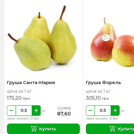
Груша Санта-Мария
Груша Форель
цена за 1 кг
цена за 1 кг
175,20
305,10
грн
грн
сумма
кг
кг
87,60
мин. колич. 0.5кг
мин. колич. 0.5кг
Купить
Купит