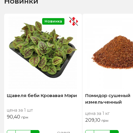
Новинки
Новинка
Щавеля беби Кровавая Мэри
Помидор сушеный
измельченный
цена за 1 шт
цена за 1 кг
90,40
грн
209,10
грн
сумма