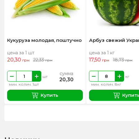
Кукуруза молодая, поштучно
Арбуз свежий Укра
цена за 1 шт
цена за 1 кг
20,30
17,50
22,33
18,73
грн
грн
грн
грн
сумма
шт
кг
20,30
мин. колич. 1шт
мин. колич. 8кг
Купить
Купит