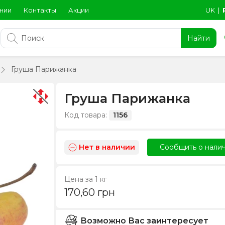
нии
Контакты
Акции
UK
∣
Найти
Груша Парижанка
Груша Парижанка
Код товара:
1156
Нет в наличии
Сообщить о нали
Цена за 1 кг
170,60
грн
Возможно Вас заинтересует