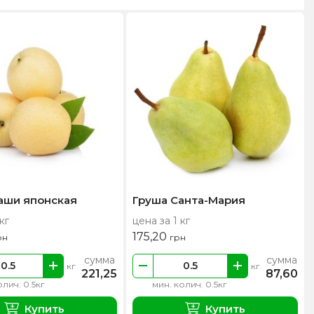
аши японская
Груша Санта-Мария
кг
цена за 1 кг
175,20
рн
грн
сумма
сумма
кг
кг
221,25
87,60
олич. 0.5кг
мин. колич. 0.5кг
Купить
Купить