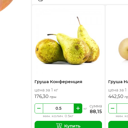
Груша Конференция
Груша Н
цена за 1 кг
цена за 1 
176,30
442,50
грн
г
сумма
кг
88,15
мин. колич. 0.5кг
мин. к
Купить