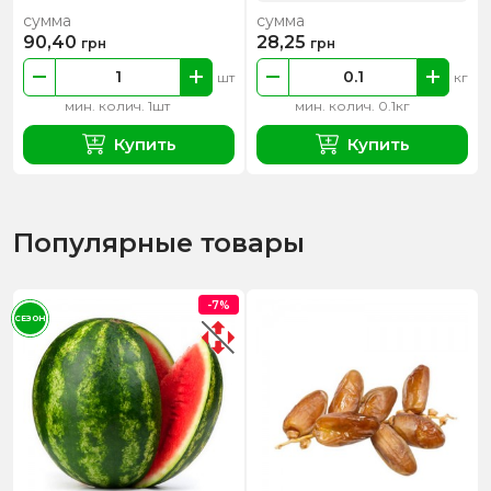
сумма
сумма
90,40
28,25
грн
грн
шт
кг
мин. колич. 1шт
мин. колич. 0.1кг
Купить
Купить
Популярные товары
-7%
СЕЗОН