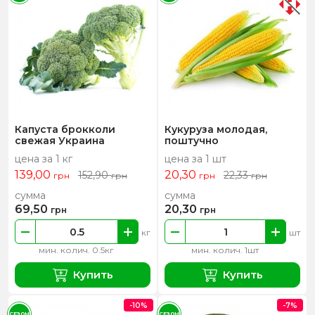
Капуста брокколи
Кукуруза молодая,
свежая Украина
поштучно
цена за 1 кг
цена за 1 шт
139,00
20,30
152,90
22,33
грн
грн
грн
грн
сумма
сумма
69,50
20,30
грн
грн
кг
шт
мин. колич. 0.5кг
мин. колич. 1шт
Купить
Купить
-10%
-7%
СЕЗОН
СЕЗОН