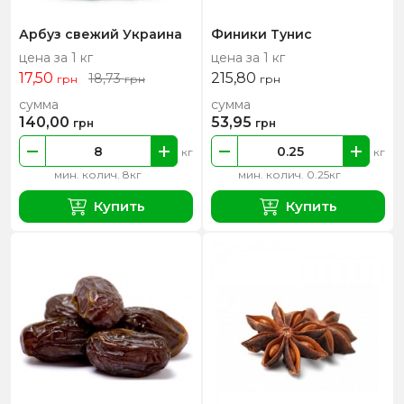
Арбуз свежий Украина
Финики Тунис
цена за 1 кг
цена за 1 кг
17,50
215,80
18,73
грн
грн
грн
сумма
сумма
140,00
53,95
грн
грн
кг
кг
мин. колич. 8кг
мин. колич. 0.25кг
Купить
Купить