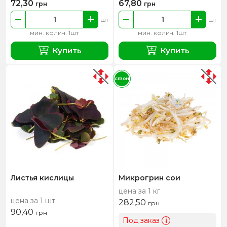
72,30
67,80
грн
грн
шт
шт
мин. колич. 1шт
мин. колич. 1шт
Купить
Купить
СЕЗОН
Листья кислицы
Микрогрин сои
цена за 1 кг
цена за 1 шт
282,50
грн
90,40
грн
Под заказ
i