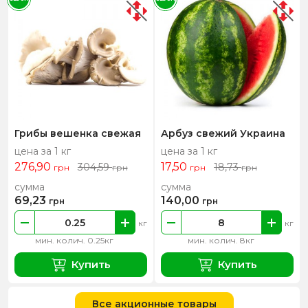
Грибы вешенка свежая
Арбуз свежий Украина
цена за 1 кг
цена за 1 кг
276,90
17,50
304,59
18,73
грн
грн
грн
грн
сумма
сумма
69,23
140,00
грн
грн
кг
кг
мин. колич. 0.25кг
мин. колич. 8кг
Купить
Купить
Все акционные товары