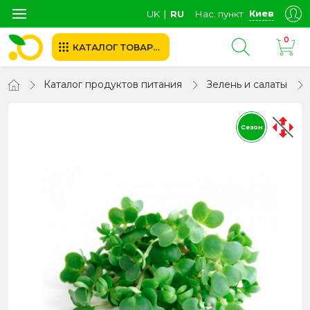
Киев
UK
∣
RU
Нас. пункт
0
КАТАЛОГ ТОВАРОВ
Каталог продуктов питания
Зелень и салаты
Сезон