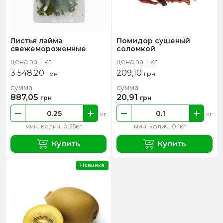
Листья лайма
Помидор сушеный
свежемороженные
соломкой
цена за 1 кг
цена за 1 кг
3 548,20
209,10
грн
грн
сумма
сумма
887,05
20,91
грн
грн
кг
кг
мин. колич. 0.25кг
мин. колич. 0.1кг
Купить
Купить
Новинка