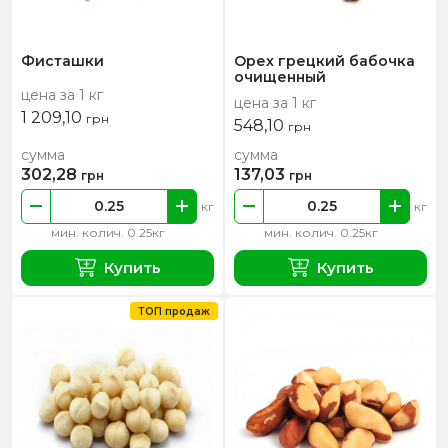
Фисташки
Орех грецкий бабочка
очищенный
цена за 1 кг
цена за 1 кг
1 209,10
грн
548,10
грн
сумма
сумма
302,28
137,03
грн
грн
кг
кг
мин. колич. 0.25кг
мин. колич. 0.25кг
Купить
Купить
ТОП продаж