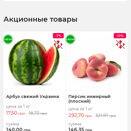
Акционные товары
-7%
-10%
СЕЗОН
СЕЗОН
Арбуз свежий Украина
Персик инжирный
(плоский)
цена за 1 кг
цена за 1 кг
17,50
18,73
грн
грн
292,70
321,97
грн
грн
сумма
сумма
140,00
146,35
грн
грн