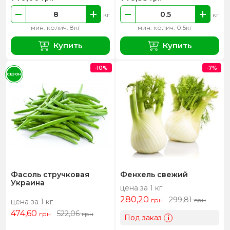
кг
кг
мин. колич. 8кг
мин. колич. 0.5кг
Купить
Купить
-10%
-7%
СЕЗОН
Фасоль стручковая
Фенхель свежий
Украина
цена за 1 кг
280,20
299,81
грн
грн
цена за 1 кг
474,60
522,06
грн
грн
Под заказ
i