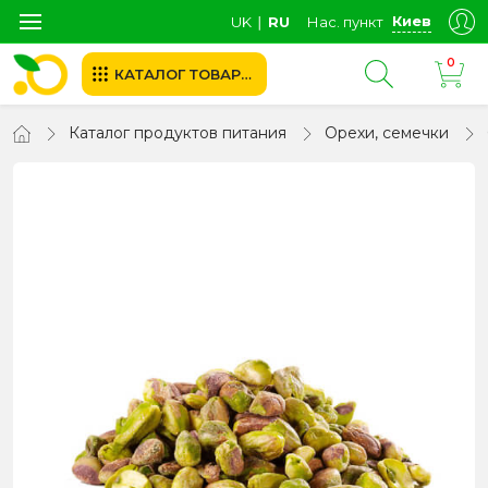
Киев
UK
∣
RU
Нас. пункт
0
КАТАЛОГ ТОВАРОВ
Каталог продуктов питания
Орехи, семечки