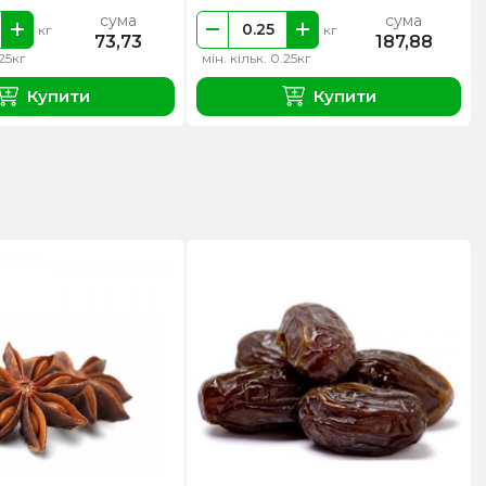
сума
сума
кг
кг
73,73
187,88
.25кг
мін. кільк. 0.25кг
Купити
Купити