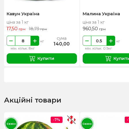
Кавун Україна
Малина Україна
ціна за 1 кг
ціна за 1 кг
17,50
960,50
18,73
грн
грн
грн
сума
кг
кг
140,00
мін. кільк. 8кг
мін. кільк. 0.5кг
Купити
Купит
Акційні товари
-7%
Сезон
Сезон