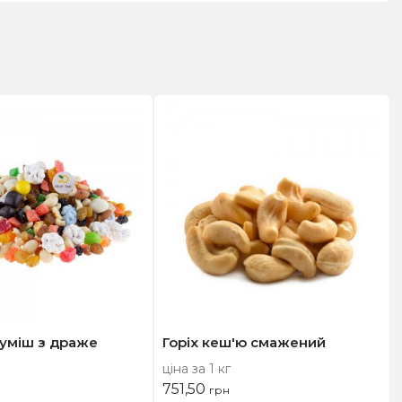
суміш з драже
Горіх кеш'ю смажений
ціна за 1 кг
751,50
грн