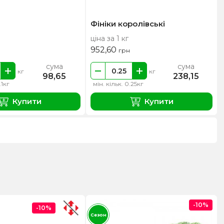
Фініки королівські
ціна за 1 кг
952,60
грн
сума
сума
кг
кг
98,65
238,15
.1кг
мін. кільк. 0.25кг
Купити
Купити
-10%
-10%
Сезон