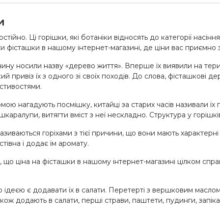
и
ійно. Ці горішки, які ботаніки відносять до категорії насіння,
и фісташки в нашому інтернет-магазині, де ціни вас приємно 
нину носили назву «дерево життя». Вперше їх виявили на терито
 привіз їх з одного зі своїх походів. До слова, фісташкові д
стивостями.
рмою нагадують посмішку, китайці за старих часів називали їх 
шкаралупи, витягти вміст з неї нескладно. Структура у горішкі
иваються горіхами з тієї причини, що вони мають характерні с
стівна і додає їм аромату.
 що ціна на фісташки в нашому інтернет-магазині цілком спра
ідеєю є додавати їх в салати. Перетерті з вершковим маслом
кож додають в салати, перші страви, паштети, пудинги, запікан