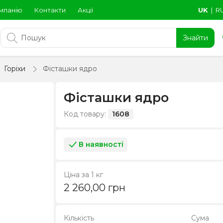
мпанію
Контакти
Акції
UK
∣
R
Знайти
Горіхи
Фісташки ядро
Фісташки ядро
Код товару:
1608
В наявності
Ціна за 1 кг
2 260,00
грн
Кількість
Сума