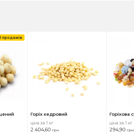
П продажів
ищений
Горіх кедровий
Горіхова 
ціна за 1 кг
ціна за 1 кг
2 404,60
294,90
грн
грн