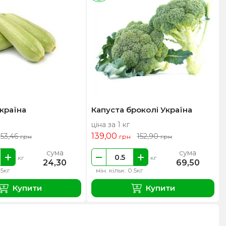
країна
Капуста броколі Україна
ціна за 1 кг
139,00
53,46
152,90
грн
грн
грн
сума
сума
кг
кг
24,30
69,50
.5кг
мін. кільк. 0.5кг
Купити
Купити