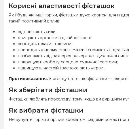
Корисні властивості фісташок
Як і будь-які інші горіхи, фісташки дуже корисні для під
такий позитивний вплив:
відновлюють сили;
очищають організм від зайвої жовчі;
виводять шлаки і токсини;
приводять у норму стан печінки і сприяють її ідеальні
позбавляють від захворювань органів дихальної систем
покращують роботу серцево-судинної системи;
підвищують настрій і заспокоюють нерви.
Протипоказання.
З огляду на те, що фісташки — алерге
Як зберігати фісташки
Фісташки люблять прохолоду, тому, якщо ви вирішили куп
Як вибрати фісташки
Не купуйте горіхи з прілим ароматом, слідами комах і по