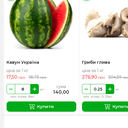
Кавун Україна
Гриби глива
ціна за 1 кг
ціна за 1 кг
17,50
276,90
18,73
304,59
грн
грн
грн
гр
сума
кг
кг
140,00
мін. кільк. 8кг
мін. кільк. 0.25кг
Купити
Купит