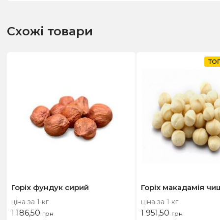
Схожі товари
ТО
Горіх фундук сирий
Горіх макадамія ч
ціна за 1 кг
ціна за 1 кг
1 186,50
1 951,50
грн
грн