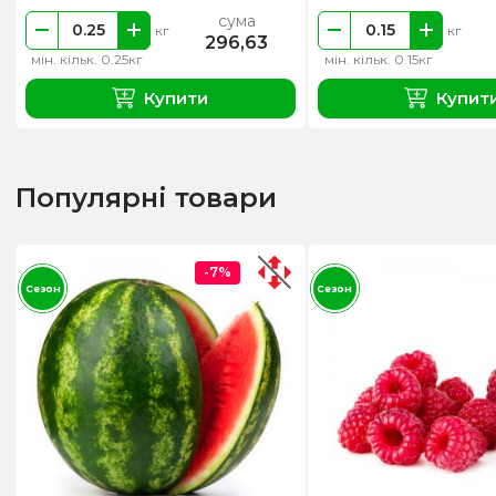
сума
кг
кг
296,63
мін. кільк. 0.25кг
мін. кільк. 0.15кг
Купити
Купит
Популярні товари
-7%
Сезон
Сезон