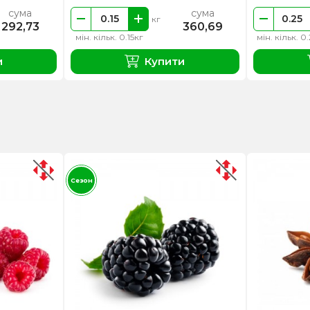
сума
сума
кг
292,73
360,69
мін. кільк. 0.15кг
мін. кільк. 0
и
Купити
Сезон