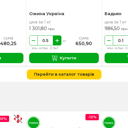
Ожина Україна
Бадьян
ціна за 1 кг
ціна за 1 кг
1 301,80
986,50
грн
грн
сума
сума
кг
480,25
650,90
мін. кільк. 0.5кг
мін. кільк. 0
и
Купити
Перейти в каталог товарів
-10%
-10%
Сезон
Сезон