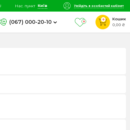
Київ
U
Нас. пункт
Увійдіть в особистий кабінет
Кошик
0
(067) 000-20-10
0
0,00 ₴