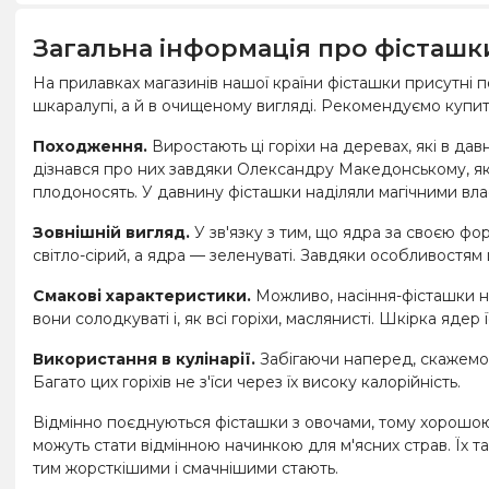
Загальна інформація про фісташк
На прилавках магазинів нашої країни фісташки присутні пост
шкаралупі, а й в очищеному вигляді. Рекомендуємо купит
Походження.
Виростають ці горіхи на деревах, які в дав
дізнався про них завдяки Олександру Македонському, який
плодоносять. У давнину фісташки наділяли магічними вла
Зовнішній вигляд.
У зв'язку з тим, що ядра за своєю фо
світло-сірий, а ядра — зеленуваті. Завдяки особливостям 
Смакові характеристики.
Можливо, насіння-фісташки наз
вони солодкуваті і, як всі горіхи, маслянисті. Шкірка ядер ї
Використання в кулінарії.
Забігаючи наперед, скажемо,
Багато цих горіхів не з'їси через їх високу калорійність.
Відмінно поєднуються фісташки з овочами, тому хорошою 
можуть стати відмінною начинкою для м'ясних страв. Їх та
тим жорсткішими і смачнішими стають.