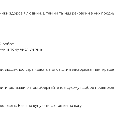
тримки здоров'я людини. Вітаміни та інші речовини в них поєд
й роботі;
и, в тому числі легень;
ни, людям, що страждають відповідним захворюванням, краще в
ити фісташки оптом, зберігайте їх в сухому і добре провітрю
шкоджень. Бажано купувати фісташки на вагу.