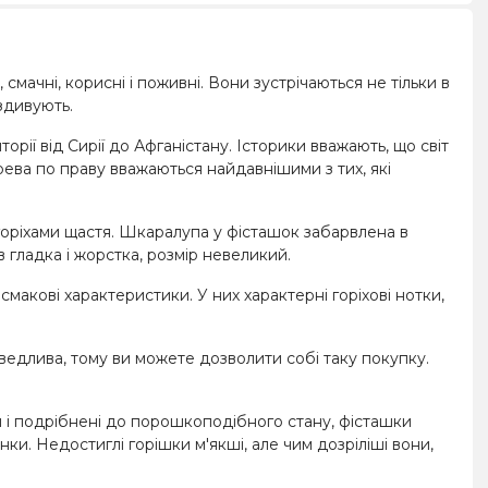
 смачні, корисні і поживні. Вони зустрічаються не тільки в
здивують.
рії від Сирії до Афганістану. Історики вважають, що світ
ерева по праву вважаються найдавнішими з тих, які
горіхами щастя. Шкаралупа у фісташок забарвлена ​​в
в гладка і жорстка, розмір невеликий.
макові характеристики. У них характерні горіхові нотки,
ведлива, тому ви можете дозволити собі таку покупку.
 і подрібнені до порошкоподібного стану, фісташки
ки. Недостиглі горішки м'якші, але чим дозріліші вони,