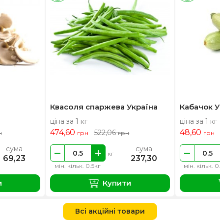
Квасоля спаржева Україна
Кабачок У
ціна за 1 кг
ціна за 1 кг
474,60
48,60
522,06
н
грн
грн
грн
сума
сума
кг
69,23
237,30
мін. кільк. 0.5кг
мін. кільк. 0
и
Купити
Всі акційні товари