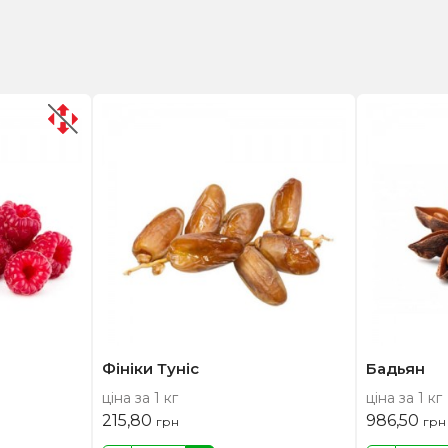
Фініки Туніс
Бадьян
ціна за 1 кг
ціна за 1 кг
215,80
986,50
грн
грн