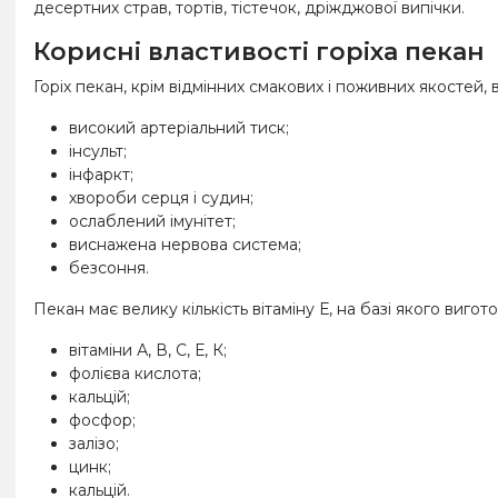
десертних страв, тортів, тістечок, дріжджової випічки.
Корисні властивості горіха пекан
Горіх пекан, крім відмінних смакових і поживних якостей,
високий артеріальний тиск;
інсульт;
інфаркт;
хвороби серця і судин;
ослаблений імунітет;
виснажена нервова система;
безсоння.
Пекан має велику кількість вітаміну Е, на базі якого виг
вітаміни А, В, С, Е, К;
фолієва кислота;
кальцій;
фосфор;
залізо;
цинк;
кальцій.