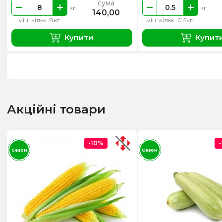
сума
кг
кг
140,00
мін. кільк. 8кг
мін. кільк. 0.5кг
Купити
Купит
Акційні товари
-10%
Сезон
Сезон