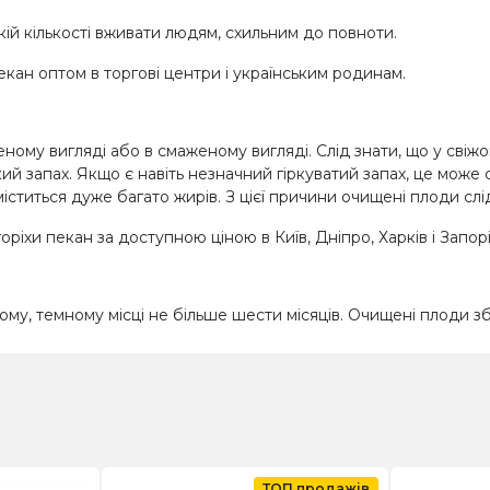
ій кількості вживати людям, схильним до повноти.
екан оптом в торгові центри і українським родинам.
еному вигляді або в смаженому вигляді. Слід знати, що у свіж
й запах. Якщо є навіть незначний гіркуватий запах, це може с
ститься дуже багато жирів. З цієї причини очищені плоди слід
горіхи пекан за доступною ціною в Київ, Дніпро, Харків і Запор
у, темному місці не більше шести місяців. Очищені плоди зб
ТОП продажів