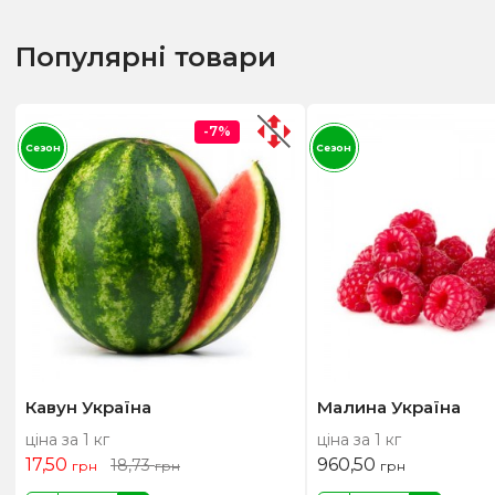
Популярні товари
-7%
Сезон
Сезон
Кавун Україна
Малина Україна
ціна за 1 кг
ціна за 1 кг
17,50
960,50
18,73
грн
грн
грн