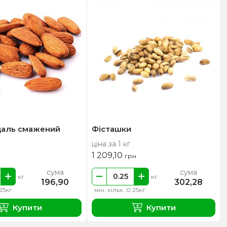
гдаль смажений
Фісташки
ціна за 1 кг
1 209,10
грн
сума
сума
кг
кг
196,90
302,28
.25кг
мін. кільк. 0.25кг
Купити
Купити