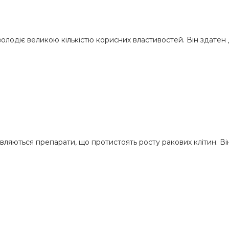
 володіє великою кількістю корисних властивостей. Він здатен
отовляються препарати, що протистоять росту ракових клітин. В