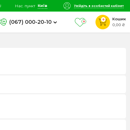
Київ
U
Нас. пункт
Увійдіть в особистий кабінет
Кошик
0
(067) 000-20-10
0
0,00 ₴