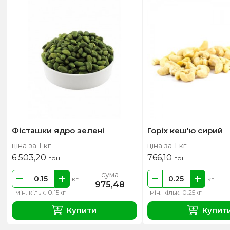
Фісташки ядро зелені
Горіх кеш'ю сирий
ціна за 1 кг
ціна за 1 кг
6 503,20
766,10
грн
грн
сума
кг
кг
975,48
мін. кільк. 0.15кг
мін. кільк. 0.25кг
Купити
Купит