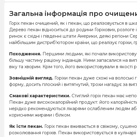
Загальна інформація про очищени
Горіх пекан очищений, як і пекан, що реалізовується в шк
Дерево пекан відноситься до родини Горіхових, розлоге і
ринок є східні і південні штати Америки, деякі регіони Сер
найбільшим дистриб'ютором країни, що реалізує горіхи, гри
Походження.
Першими людьми, які почали використовувати
більшу частину раціону індіанців. Ними запасалися на ви
віку та хворим. Крім того, його використовували в якості р
Зовнішній вигляд.
Горіхи пекан дуже схожі на волоські г
форму, досить плоский і витягнутий, трохи нагадує за вигл
Смакові характеристики.
Стиглий горіх пекан має непо
Пекан дуже висококалорійний продукт: його калорійніс
нерідко рекомендуються лікарями ослабленим людям або
корисними жирами і білком.
Як їсти пекан.
Горіх пекан вживається в свіжому, сушен
розколювання горіхів. Пекан використовується в кулінарії в