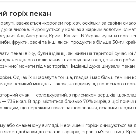
й горіх пекан
аралупі, вважається «королем горіхів», оскільки за своїми сма
 дуже високе. Вирощується у країнах з жарким вологим клімат
едньої Азії, Австралія, Крим і Кавказ. В Україні купити горіх 
би, фрукти, овочі та інші якісні продукти з більше 30-ти країн
 пекан в їжу, були індіанці, які жили на території сучасної 
падок невдалого полювання, втамовували голод, з нього робил
озмінної монети під час торгівлі. Індіанці дуже цінували пекан 
оріхи. Однак їх шкаралупа тонша, гладка і має більш темний ко
ядом великий мигдаль. Також, на відміну від волоського горіха
вторний смак — солодкуватий, з присмаком вершків, шоколаду т
ть —
736 ккал. В ядрі міститься близько 70% жирів, з цієї причин
 людям, що пережили важке захворювання, оскільки плоди п
ому або смаженому вигляді. Неочищені горіхи очищуються за 
 якості добавки до салатів, гарнірів, страв з м'яса і птиці. К