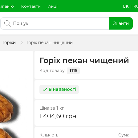
мпанію
Контакти
Акції
UK
∣
R
Знайти
Горіхи
Горіх пекан чищений
Горіх пекан чищений
Код товару:
1115
В наявності
Ціна за 1 кг
1 404,60
грн
Кількість
Сума