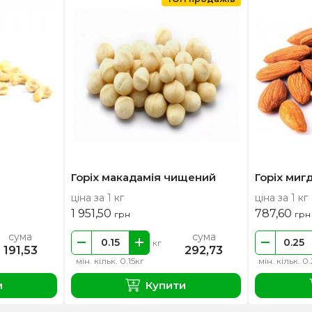
Горіх макадамія чищений
Горіх ми
ціна за 1 кг
ціна за 1 кг
1 951,50
787,60
грн
грн
сума
сума
кг
191,53
292,73
мін. кільк. 0.15кг
мін. кільк. 0
и
Купити