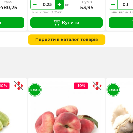
сума
сума
кг
480,25
53,95
мін. кільк. 0.25кг
мін. кільк. 0
и
Купити
Перейти в каталог товарів
-10%
-10%
Сезон
Сезон