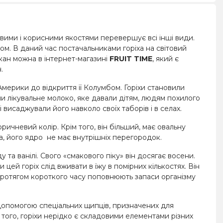
ковими і корисними якостями перевершує всі інші види.
ом. В даний час постачальниками горіха на світовий
пекан можна в інтернет-магазині
FRUIT TIME
, який є
.
Америки до відкриття її Колумбом. Горіхи становили
и лікувальне молоко, яке давали дітям, людям похилого
і висаджували його навколо своїх таборів і в селах.
ричневий колір. Крім того, він більший, має овальну
, його ядро ​​ не має внутрішніх перегородок.
а ванілі. Свого «смакового піку» він досягає восени.
и цей горіх слід вживати в їжу в помірних кількостях. Він
ротягом короткого часу поповнюють запаси організму
допомогою спеціальних щипців, призначених для
рім того, горіхи нерідко є складовими елементами різних