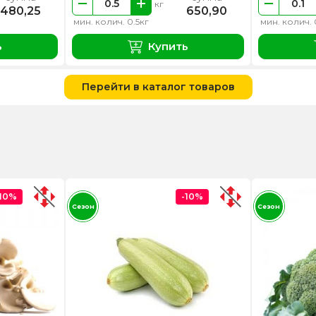
кг
480,25
650,90
мин. колич. 0.5кг
мин. колич. 
ь
Купить
Перейти в каталог товаров
-10%
-10%
Сезон
Сезон