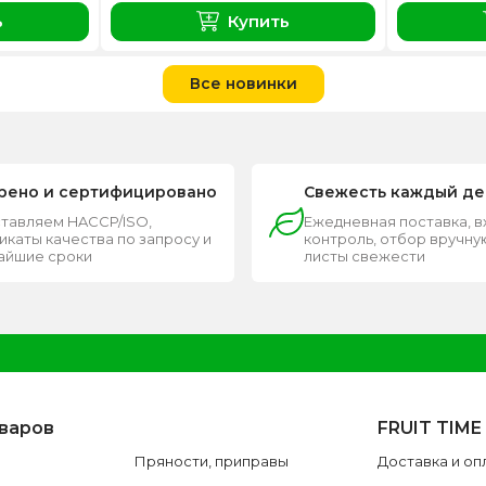
ь
Купить
Все новинки
рено и сертифицировано
Свежесть каждый де
тавляем HACCP/ISO,
Ежедневная поставка, 
каты качества по запросу и
контроль, отбор вручную
чайшие сроки
листы свежести
оваров
FRUIT TIME
Пряности, приправы
Доставка и оп