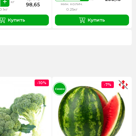
кг
мин. колич.
98,65
0.1кг
0.25кг
Купить
Купить
-10%
-7%
Сезон