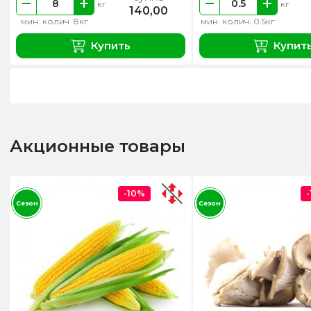
кг
кг
140,00
мин. колич. 8кг
мин. колич. 0.5кг
Купить
Купит
Акционные товары
-10%
Сезон
Сезон