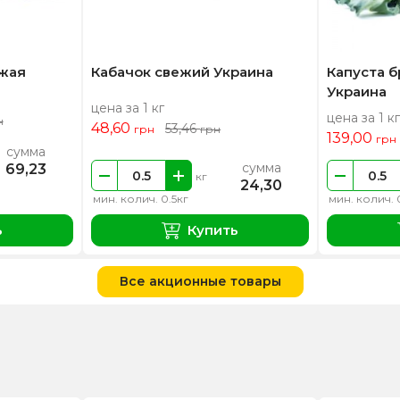
ежая
Кабачок свежий Украина
Капуста 
Украина
цена за 1 кг
цена за 1 кг
н
48,60
53,46
грн
грн
139,00
грн
сумма
сумма
69,23
кг
24,30
мин. колич. 0.5кг
мин. колич. 
ь
Купить
Все акционные товары