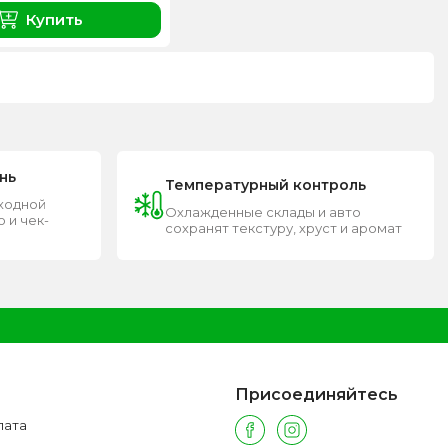
Купить
нь
Температурный контроль
входной
Охлажденные склады и авто
 и чек-
сохранят текстуру, хруст и аромат
Присоединяйтесь
лата