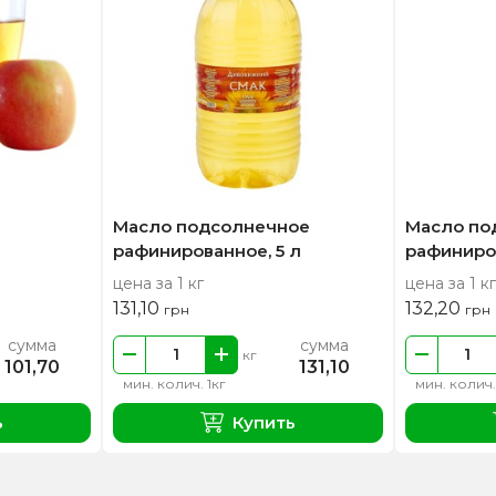
Масло подсолнечное
Масло по
рафинированное, 5 л
рафиниров
цена за 1 кг
цена за 1 кг
131,10
132,20
грн
грн
сумма
сумма
кг
101,70
131,10
мин. колич. 1кг
мин. колич.
ь
Купить