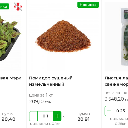
Новинка
нка
вая Мэри
Помидор сушеный
Листья л
измельченный
свежемо
цена за 1 кг
цена за 1 кг
3 548,20
г
209,10
грн
сумма
сумма
кг
мин. коли
90,40
20,91
мин. колич. 0.1кг
0.25кг