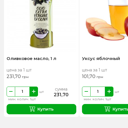
Оливковое масло, 1 л
Уксус яблочный
цена за 1 шт
цена за 1 шт
231,70
101,70
грн
грн
сумма
шт
шт
231,70
мин. колич. 1шт
мин. колич. 1шт
Купить
Купит