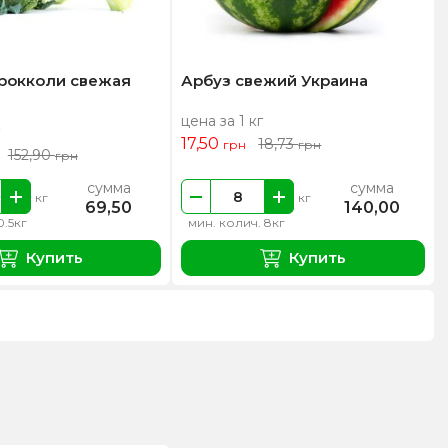
брокколи свежая
Арбуз свежий Украина
цена за 1 кг
17,50
18,73
грн
грн
152,90
грн
сумма
сумма
кг
кг
69,50
140,00
0.5кг
мин. колич. 8кг
Купить
Купить