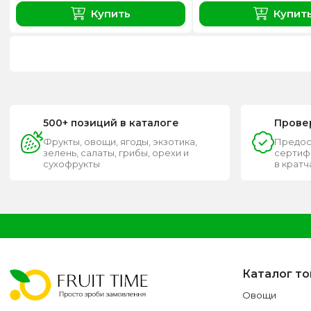
Купить
Купит
500+ позиций в каталоге
Прове
Фрукты, овощи, ягоды, экзотика,
Предос
зелень, салаты, грибы, орехи и
сертифи
сухофрукты
в крат
Каталог т
Овощи