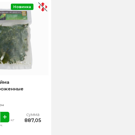
Новинка
айма
роженные
рн
сумма
887,05
кг
ч.