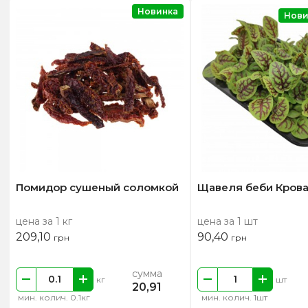
Новинка
Нови
Помидор сушеный соломкой
Щавеля беби Крова
цена за 1 кг
цена за 1 шт
209,10
90,40
грн
грн
сумма
кг
шт
20,91
мин. колич. 0.1кг
мин. колич. 1шт