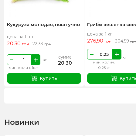
Кукуруза молодая, поштучно
Грибы вешенка св
цена за 1 кг
цена за 1 шт
276,90
304,59
грн
гр
20,30
22,33
грн
грн
сумма
кг
шт
мин. колич.
20,30
мин. колич. 1шт
0.25кг
Купить
Купит
Новинки