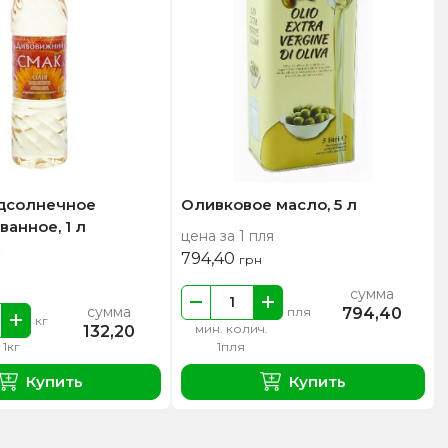
дсолнечное
Оливковое масло, 5 л
анное, 1 л
цена за 1 пля
794,40
грн
сумма
сумма
794,40
пля
кг
мин. колич.
132,20
 1кг
1пля
Купить
Купить