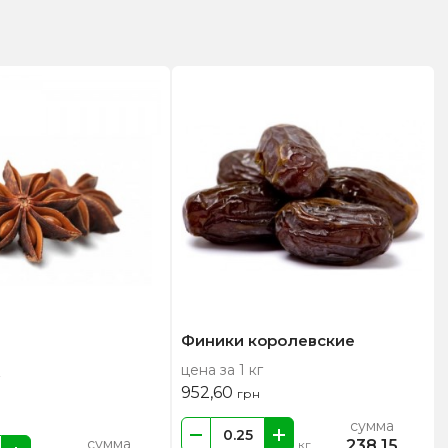
Финики королевские
цена за 1 кг
952,60
грн
сумма
сумма
238,15
кг