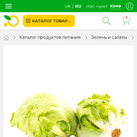
Киев
UK
∣
RU
Нас. пункт
0
КАТАЛОГ ТОВАРОВ
Каталог продуктов питания
Зелень и салаты