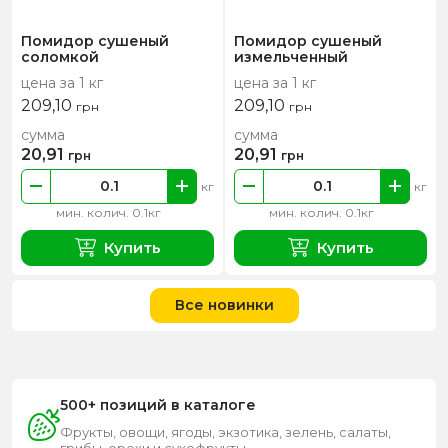
Помидор сушеный
Помидор сушеный
соломкой
измельченный
цена за 1 кг
цена за 1 кг
209,10
209,10
грн
грн
сумма
сумма
20,91
20,91
грн
грн
кг
кг
мин. колич. 0.1кг
мин. колич. 0.1кг
Купить
Купить
Все новинки
500+ позиций в каталоге
Фрукты, овощи, ягоды, экзотика, зелень, салаты,
грибы, орехи и сухофрукты