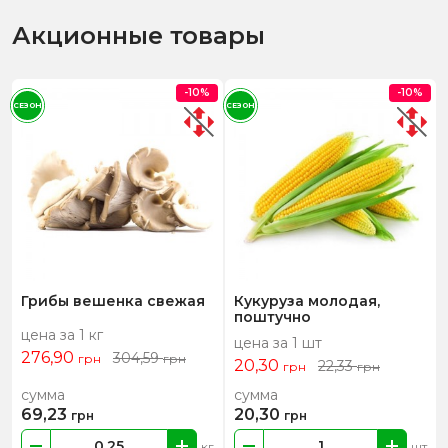
Акционные товары
-10%
-10%
СЕЗОН
СЕЗОН
Грибы вешенка свежая
Кукуруза молодая,
поштучно
цена за 1 кг
цена за 1 шт
276,90
304,59
грн
грн
20,30
22,33
грн
грн
сумма
сумма
69,23
20,30
грн
грн
кг
шт