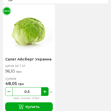
СЕЗОН
Салат Айсберг Украина
цена за 1 кг
96,10
грн
сумма
48,05
грн
кг
мин. колич. 0.5кг
Купить