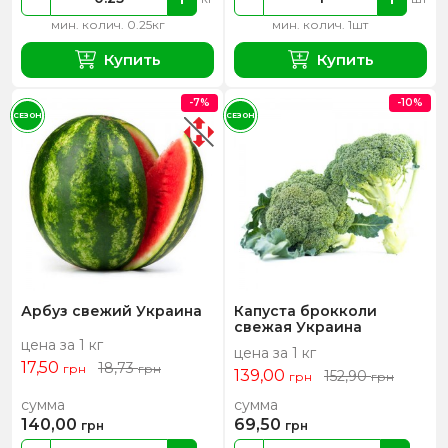
мин. колич. 0.25кг
мин. колич. 1шт
Купить
Купить
-7%
-10%
СЕЗОН
СЕЗОН
Арбуз свежий Украина
Капуста брокколи
свежая Украина
цена за 1 кг
цена за 1 кг
17,50
18,73
грн
грн
139,00
152,90
грн
грн
сумма
сумма
140,00
69,50
грн
грн