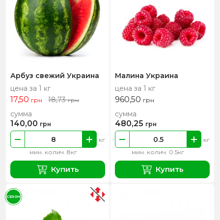
Арбуз свежий Украина
Малина Украина
цена за 1 кг
цена за 1 кг
17,50
960,50
18,73
грн
грн
грн
сумма
сумма
140,00
480,25
грн
грн
кг
кг
мин. колич. 8кг
мин. колич. 0.5кг
Купить
Купить
СЕЗОН