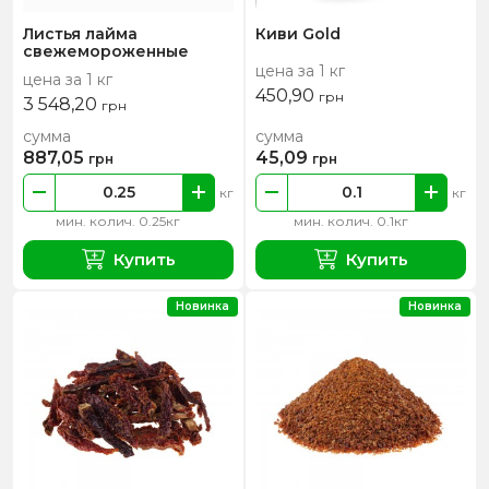
Листья лайма
Киви Gold
свежемороженные
цена за 1 кг
цена за 1 кг
450,90
грн
3 548,20
грн
сумма
сумма
887,05
45,09
грн
грн
кг
кг
мин. колич. 0.25кг
мин. колич. 0.1кг
Купить
Купить
Новинка
Новинка