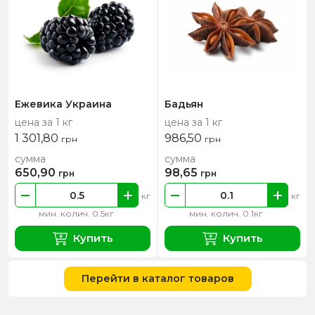
Ежевика Украина
Бадьян
цена за 1 кг
цена за 1 кг
1 301,80
986,50
грн
грн
сумма
сумма
650,90
98,65
грн
грн
кг
кг
мин. колич. 0.5кг
мин. колич. 0.1кг
Купить
Купить
Перейти в каталог товаров