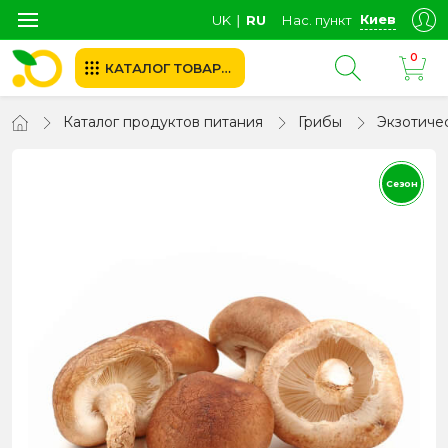
Киев
UK
∣
RU
Нас. пункт
0
КАТАЛОГ ТОВАРОВ
Каталог продуктов питания
Грибы
Экзотиче
Сезон