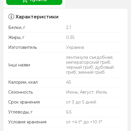
Характеристики
Белки, г
2.1
Жиры, г
0.35
Изготовитель
Украина
лентинула съедобная;
императорский гриб;
Інші назви
черный гриб; дубовый
гриб; зимний гриб
Калории, ккал
45
Сезонность
Июнь; Август; Июль
Срок хранения
от 3 до 5 дней
Углеводы, г
6.5
Условия хранения
от +4 t° до +10 t°