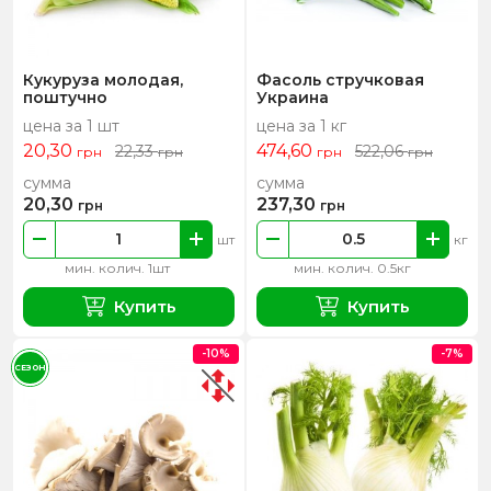
Кукуруза молодая,
Фасоль стручковая
поштучно
Украина
цена за 1 шт
цена за 1 кг
20,30
474,60
22,33
522,06
грн
грн
грн
грн
сумма
сумма
20,30
237,30
грн
грн
шт
кг
мин. колич. 1шт
мин. колич. 0.5кг
Купить
Купить
-10%
-7%
СЕЗОН