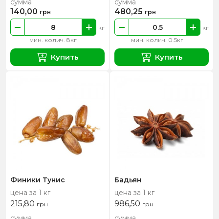
сумма
сумма
140,00
480,25
грн
грн
кг
кг
мин. колич. 8кг
мин. колич. 0.5кг
Купить
Купить
Финики Тунис
Бадьян
цена за 1 кг
цена за 1 кг
215,80
986,50
грн
грн
сумма
сумма