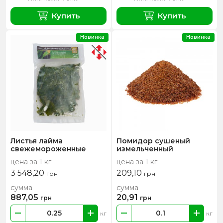
Купить
Купить
Новинка
Новинка
Листья лайма
Помидор сушеный
свежемороженные
измельченный
цена за 1 кг
цена за 1 кг
3 548,20
209,10
грн
грн
сумма
сумма
887,05
20,91
грн
грн
кг
кг