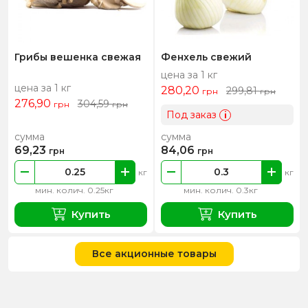
Грибы вешенка свежая
Фенхель свежий
цена за 1 кг
цена за 1 кг
280,20
299,81
грн
грн
276,90
304,59
грн
грн
Под заказ
i
сумма
сумма
69,23
84,06
грн
грн
кг
кг
мин. колич. 0.25кг
мин. колич. 0.3кг
Купить
Купить
Все акционные товары