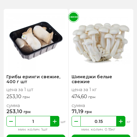
СЕЗОН
Грибы еринги свежие,
Шимеджи белые
400 г шт
свежие
цена за 1 шт
цена за 1 кг
253,10
474,60
грн
грн
сумма
сумма
253,10
71,19
грн
грн
шт
кг
мин. колич. 1шт
мин. колич. 0.15кг