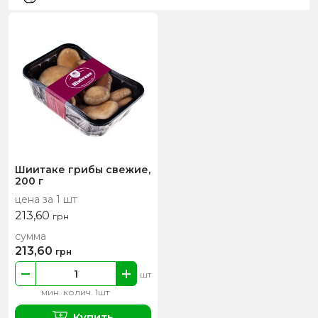
Шиитаке грибы свежие,
200 г
цена за 1 шт
213,60
грн
сумма
213,60
грн
шт
мин. колич. 1шт
Купить