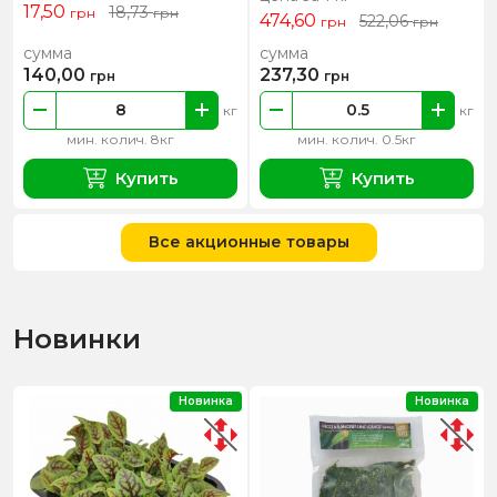
17,50
18,73
грн
грн
474,60
522,06
грн
грн
сумма
сумма
140,00
237,30
грн
грн
кг
кг
мин. колич. 8кг
мин. колич. 0.5кг
Купить
Купить
Все акционные товары
Новинки
Новинка
Новинка