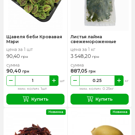
Щавеля беби Кровавая
Листья лайма
Мэри
свежемороженные
цена за 1 шт
цена за 1 кг
90,40
3 548,20
грн
грн
сумма
сумма
90,40
887,05
грн
грн
шт
кг
мин. колич. 1шт
мин. колич. 0.25кг
Купить
Купить
Новинка
Новинка