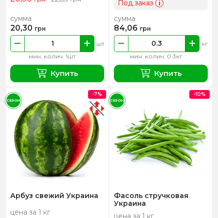
Под заказ
i
сумма
сумма
20,30
84,06
грн
грн
шт
кг
мин. колич. 1шт
мин. колич. 0.3кг
Купить
Купить
-7%
-10%
СЕЗОН
СЕЗОН
Арбуз свежий Украина
Фасоль стручковая
Украина
цена за 1 кг
цена за 1 кг