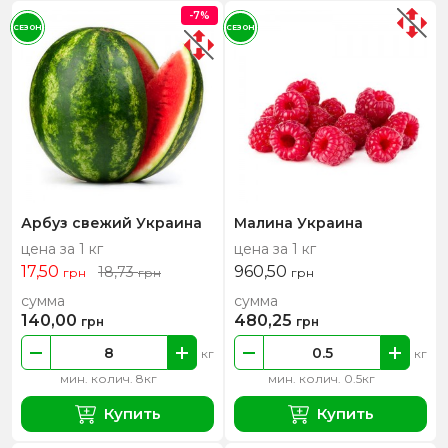
-7%
СЕЗОН
СЕЗОН
Арбуз свежий Украина
Малина Украина
цена за 1 кг
цена за 1 кг
17,50
960,50
18,73
грн
грн
грн
сумма
сумма
140,00
480,25
грн
грн
кг
кг
мин. колич. 8кг
мин. колич. 0.5кг
Купить
Купить