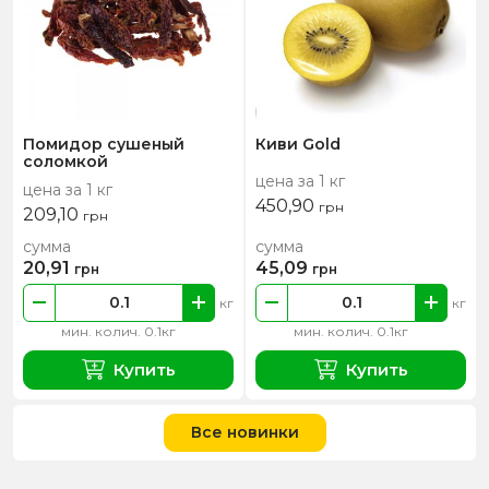
Помидор сушеный
Киви Gold
соломкой
цена за 1 кг
цена за 1 кг
450,90
грн
209,10
грн
сумма
сумма
20,91
45,09
грн
грн
кг
кг
мин. колич. 0.1кг
мин. колич. 0.1кг
Купить
Купить
Все новинки