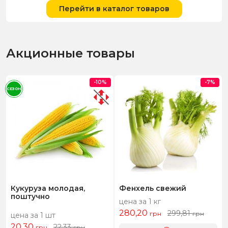
Перейти в каталог товаров
Акционные товары
-10%
-7%
СЕЗОН
Кукуруза молодая,
Фенхель свежий
поштучно
цена за 1 кг
280,20
299,81
грн
грн
цена за 1 шт
20,30
22,33
грн
грн