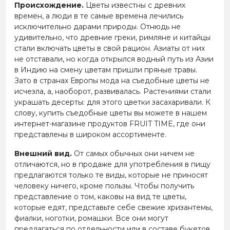
Происхождение.
Цветы известны с древних
времен, а люди в те самые времена лечились
исключительно дарами природы. Отнюдь не
удивительно, что древние греки, римляне и китайцы
стали включать цветы в свой рацион. Азиаты от них
не отставали, но когда открылся водный путь из Азии
в Индию на смену цветам пришли пряные травы.
Зато в странах Европы мода на съедобные цветы не
исчезла, а, наоборот, развивалась. Растениями стали
украшать десерты: для этого цветки засахаривали. К
слову, купить съедобные цветы вы можете в нашем
интернет-магазине продуктов FRUIT TIME, где они
представлены в широком ассортименте.
Внешний вид.
От самых обычных они ничем не
отличаются, но в продаже для употребления в пищу
предлагаются только те виды, которые не приносят
человеку ничего, кроме пользы. Чтобы получить
представление о том, каковы на вид те цветы,
которые едят, представьте себе свежие хризантемы,
фиалки, ноготки, ромашки. Все они могут
предлагаться по отдельности или в составе букетов.