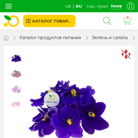
Киев
UK
∣
RU
Нас. пункт
0
КАТАЛОГ ТОВАРОВ
Каталог продуктов питания
Зелень и салаты