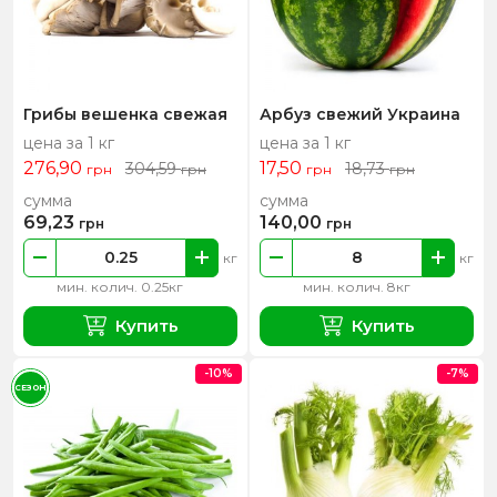
Грибы вешенка свежая
Арбуз свежий Украина
цена за 1 кг
цена за 1 кг
276,90
17,50
304,59
18,73
грн
грн
грн
грн
сумма
сумма
69,23
140,00
грн
грн
кг
кг
мин. колич. 0.25кг
мин. колич. 8кг
Купить
Купить
-10%
-7%
СЕЗОН