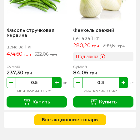
Фасоль стручковая
Фенхель свежий
Украина
цена за 1 кг
280,20
299,81
грн
грн
цена за 1 кг
474,60
522,06
грн
грн
Под заказ
i
сумма
сумма
237,30
84,06
грн
грн
кг
кг
мин. колич. 0.5кг
мин. колич. 0.3кг
Купить
Купить
Все акционные товары