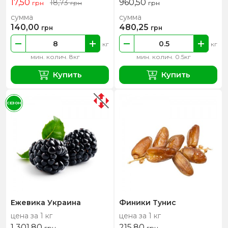
17,50
960,50
18,73
грн
грн
грн
сумма
сумма
140,00
480,25
грн
грн
кг
кг
мин. колич. 8кг
мин. колич. 0.5кг
Купить
Купить
СЕЗОН
Ежевика Украина
Финики Тунис
цена за 1 кг
цена за 1 кг
1 301,80
215,80
грн
грн