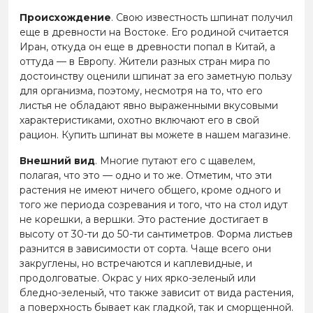
Происхождение
. Свою известность шпинат получил
еще в древности на Востоке. Его родиной считается
Иран, откуда он еще в древности попал в Китай, а
оттуда — в Европу. Жители разных стран мира по
достоинству оценили шпинат за его заметную пользу
для организма, поэтому, несмотря на то, что его
листья не обладают явно выраженными вкусовыми
характеристиками, охотно включают его в свой
рацион. Купить шпинат вы можете в нашем магазине.
Внешний вид
. Многие путают его с щавелем,
полагая, что это — одно и то же. Отметим, что эти
растения не имеют ничего общего, кроме одного и
того же периода созревания и того, что на стол идут
не корешки, а вершки. Это растение достигает в
высоту от 30-ти до 50-ти сантиметров. Форма листьев
разнится в зависимости от сорта. Чаще всего они
закруглены, но встречаются и каплевидные, и
продолговатые. Окрас у них ярко-зеленый или
бледно-зеленый, что также зависит от вида растения,
а поверхность бывает как гладкой, так и сморщенной.