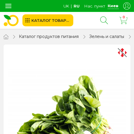
Киев
UK
∣
RU
Нас. пункт
0
КАТАЛОГ ТОВАРОВ
Каталог продуктов питания
Зелень и салаты