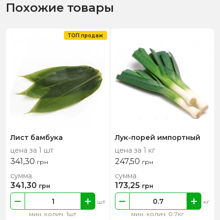
Похожие товары
ТОП продаж
Лист бамбука
Лук-порей импортный
цена за 1 шт
цена за 1 кг
341,30
247,50
грн
грн
сумма
сумма
341,30
173,25
грн
грн
шт
кг
мин. колич. 1шт
мин. колич. 0.7кг