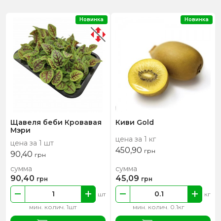
Новинка
Новинка
Щавеля беби Кровавая
Киви Gold
Мэри
цена за 1 кг
цена за 1 шт
450,90
грн
90,40
грн
сумма
сумма
90,40
45,09
грн
грн
шт
кг
мин. колич. 1шт
мин. колич. 0.1кг