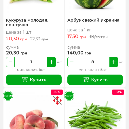
Кукуруза молодая,
Арбуз свежий Украина
поштучно
цена за 1 кг
цена за 1 шт
17,50
18,73
грн
грн
20,30
22,33
грн
грн
сумма
сумма
20,30
140,00
грн
грн
шт
кг
мин. колич. 1шт
мин. колич. 8кг
Купить
Купить
-10%
-10%
СЕЗОН
СЕЗОН