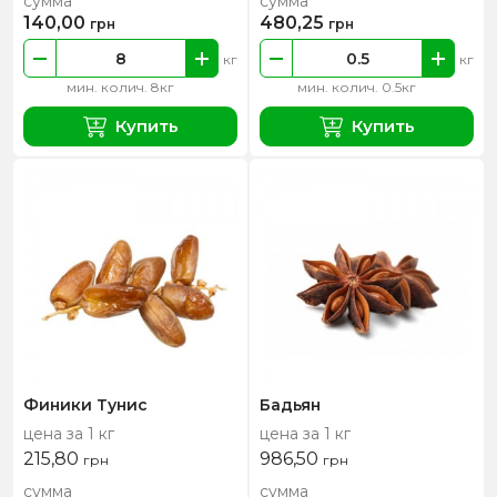
сумма
сумма
140,00
480,25
грн
грн
кг
кг
мин. колич. 8кг
мин. колич. 0.5кг
Купить
Купить
Финики Тунис
Бадьян
цена за 1 кг
цена за 1 кг
215,80
986,50
грн
грн
сумма
сумма