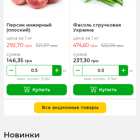
Персик инжирный
Фасоль стручковая
(плоский)
Украина
цена за 1 кг
цена за 1 кг
292,70
474,60
321,97
522,06
грн
грн
грн
грн
сумма
сумма
146,35
237,30
грн
грн
кг
кг
мин. колич. 0.5кг
мин. колич. 0.5кг
Купить
Купить
Все акционные товары
Новинки