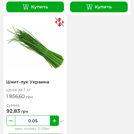
Купить
Купить
Шнит-лук Украина
цена за 1 кг
1 856,60
грн
сумма
92,83
грн
кг
мин. колич. 0.05кг