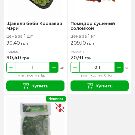
Щавеля беби Кровавая
Помидор сушеный
Мэри
соломкой
цена за 1 шт
цена за 1 кг
90,40
209,10
грн
грн
сумма
сумма
90,40
20,91
грн
грн
шт
кг
мин. колич. 1шт
мин. колич. 0.1кг
Купить
Купить
Новинка