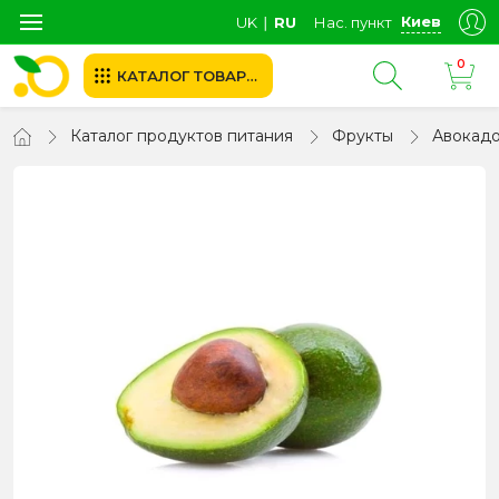
Киев
UK
∣
RU
Нас. пункт
0
КАТАЛОГ ТОВАРОВ
Каталог продуктов питания
Фрукты
Авокад