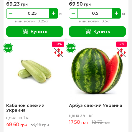
69,23
69,50
грн
грн
кг
кг
мин. колич. 0.25кг
мин. колич. 0.5кг
Купить
Купить
-10%
-7%
СЕЗОН
СЕЗОН
Кабачок свежий
Арбуз свежий Украина
Украина
цена за 1 кг
цена за 1 кг
17,50
18,73
грн
грн
48,60
53,46
грн
грн