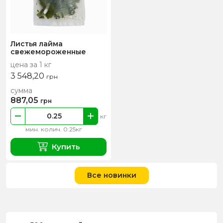
Листья лайма
свежемороженные
цена за 1 кг
3 548,20
грн
сумма
887,05
грн
кг
мин. колич. 0.25кг
Купить
Все новинки