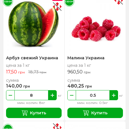
СЕЗОН
СЕЗОН
Арбуз свежий Украина
Малина Украина
цена за 1 кг
цена за 1 кг
17,50
960,50
18,73
грн
грн
грн
сумма
сумма
140,00
480,25
грн
грн
кг
кг
мин. колич. 8кг
мин. колич. 0.5кг
Купить
Купить
СЕЗОН