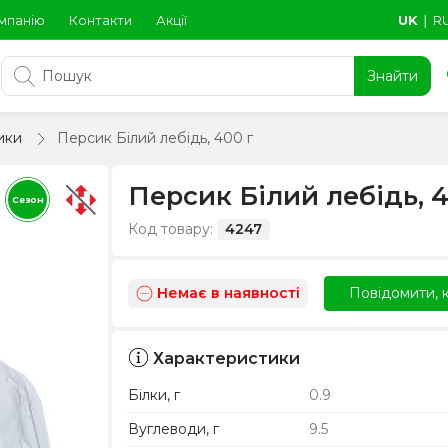
мпанію
Контакти
Акції
UK
∣
R
Знайти
ики
Персик Білий лебідь, 400 г
Персик Білий лебідь, 4
Сезон
Код товару:
4247
Немає в наявності
Повідомити, к
Характеристики
Білки, г
0.9
Вуглеводи, г
9.5