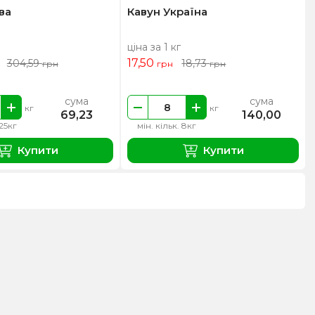
ва
Кавун Україна
ціна за 1 кг
17,50
304,59
18,73
грн
грн
грн
сума
сума
кг
кг
69,23
140,00
.25кг
мін. кільк. 8кг
Купити
Купити