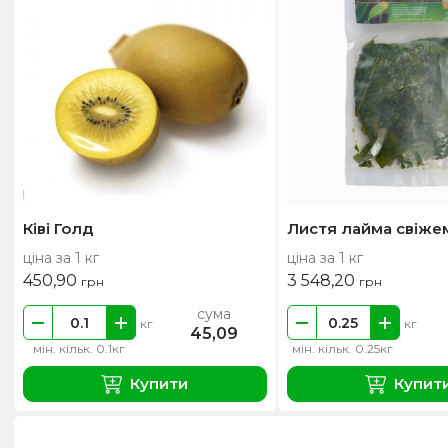
Ківі Голд
Листя лайма свіже
ціна за 1 кг
ціна за 1 кг
450,90
3 548,20
грн
грн
сума
кг
кг
45,09
мін. кільк. 0.1кг
мін. кільк. 0.25кг
Купити
Купит