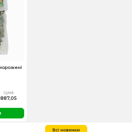
морожені
сума
887,05
и
Всі новинки