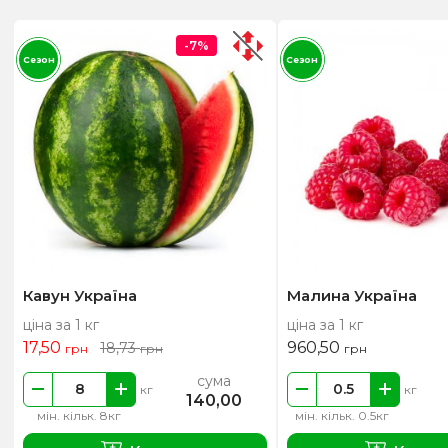
-7%
Сезон
Сезон
Кавун Україна
Малина Україна
ціна за 1 кг
ціна за 1 кг
17,50
960,50
18,73
грн
грн
грн
сума
кг
кг
140,00
мін. кільк. 8кг
мін. кільк. 0.5кг