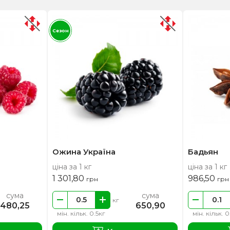
Сезон
Ожина Україна
Бадьян
ціна за 1 кг
ціна за 1 кг
1 301,80
986,50
грн
грн
сума
сума
кг
480,25
650,90
мін. кільк. 0.5кг
мін. кільк. 0