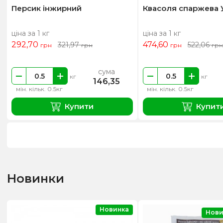
Персик інжирний
Квасоля спаржева 
ціна за 1 кг
ціна за 1 кг
292,70
474,60
321,97
522,06
грн
грн
грн
грн
сума
кг
кг
146,35
мін. кільк. 0.5кг
мін. кільк. 0.5кг
Купити
Купит
Новинки
Новинка
Нови