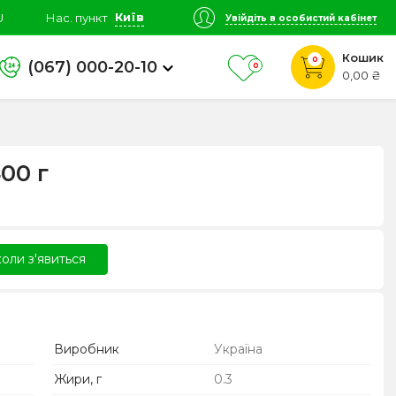
Київ
U
Нас. пункт
Увійдіть в особистий кабінет
Кошик
0
(067) 000-20-10
0
0,00 ₴
00 г
оли з'явиться
Виробник
Україна
Жири, г
0.3