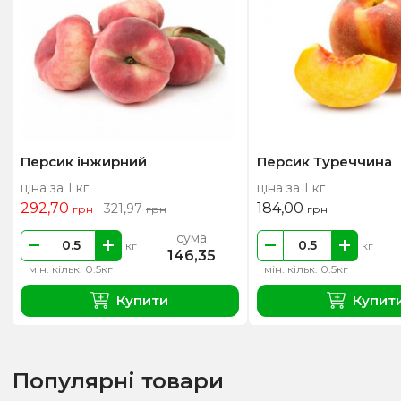
Персик інжирний
Персик Туреччина
ціна за 1 кг
ціна за 1 кг
292,70
184,00
321,97
грн
грн
грн
сума
кг
кг
146,35
мін. кільк. 0.5кг
мін. кільк. 0.5кг
Купити
Купит
Популярні товари