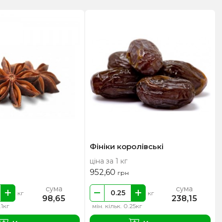
Фініки королівські
ціна за 1 кг
952,60
грн
сума
сума
кг
кг
98,65
238,15
.1кг
мін. кільк. 0.25кг