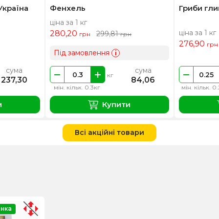
Україна
Фенхель
Гриби гли
ціна за 1 кг
ціна за 1 кг
280,20
299,81
грн
грн
276,90
грн
Під замовлення
i
сума
сума
кг
237,30
84,06
мін. кільк. 0.3кг
мін. кільк. 0
и
Купити
Всі акційні товари
нка