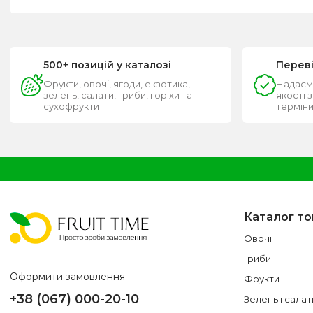
500+ позицій у каталозі
Перев
Фрукти, овочі, ягоди, екзотика,
Надаєм
зелень, салати, гриби, горіхи та
якості 
сухофрукти
термін
Каталог то
Овочі
Гриби
Оформити замовлення
Фрукти
+38 (067) 000-20-10
Зелень і салат