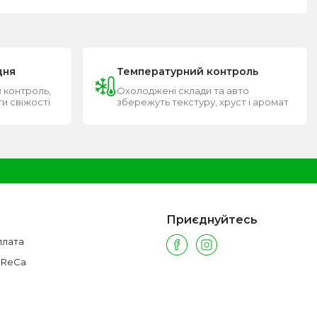
дня
Температурний контроль
 контроль,
Охолоджені склади та авто
ти свіжості
збережуть текстуру, хруст і аромат
Приєднуйтесь
плата
oReCa