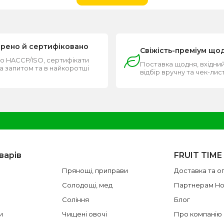
ірено й сертифіковано
Свіжість-преміум що
о HACCP/ISO, сертифікати
Поставка щодня, вхідний
за запитом та в найкоротші
відбір вручну та чек-лис
и
варів
FRUIT TIME
Прянощі, приправи
Доставка та о
Солодощі, мед
Партнерам H
Соління
Блог
и
Чищені овочі
Про компанію