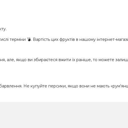
ту.
тислі терміни
💣
. Вартість цих фруктів в нашому інтернет-магаз
я, але, якщо ви збираєтеся вжити їх раніше, то можете зали
абарвлення. Не купуйте персики, якщо вони не мають «рум'ян