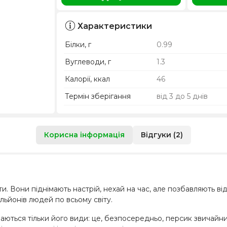
Характеристики
Білки, г
0.99
Вуглеводи, г
1.3
Калорії, ккал
46
Термін зберігання
від 3 до 5 днів
Корисна інформація
Відгуки (2)
ти. Вони піднімають настрій, нехай на час, але позбавляють ві
ільйонів людей по всьому світу.
аються тільки його види: це, безпосередньо, персик звичайний