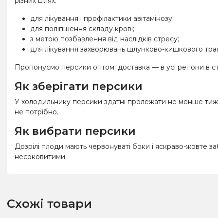
різних цілях:
для лікування і профілактики авітамінозу;
для поліпшення складу крові;
з метою позбавлення від наслідків стресу;
для лікування захворювань шлунково-кишкового трак
Пропонуємо персики оптом: доставка — в усі регіони в с
Як зберігати персики
У холодильнику персики здатні пролежати не менше тижн
не потрібно.
Як вибрати персики
Дозрілі плоди мають червонуваті боки і яскраво-жовте з
несоковитими.
Схожі товари