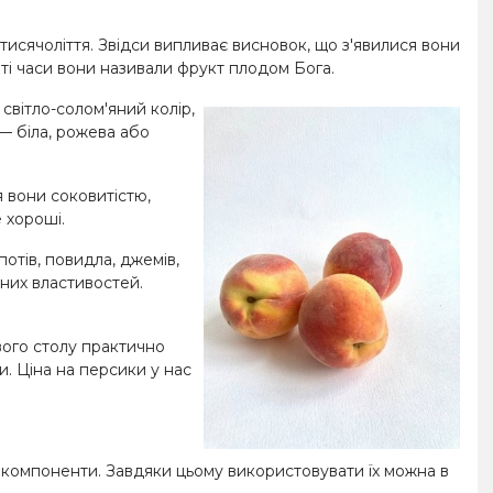
тисячоліття. Звідси випливає висновок, що з'явилися вони
У ті часи вони називали фрукт плодом Бога.
світло-солом'яний колір,
— біла, рожева або
я вони соковитістю,
 хороші.
отів, повидла, джемів,
сних властивостей.
свого столу практично
ки. Ціна на персики у нас
исні компоненти. Завдяки цьому використовувати їх можна в