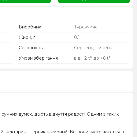
Виробник
Туреччина
Жири, г
0.1
Сезонність
Серпень; Липень
Умови зберігання
від +2 t° до +6 t°
д сумних думок, дають відчуття радості. Одним з таких
, нектарин і персик інжирний. Всі вони зустрічаються в