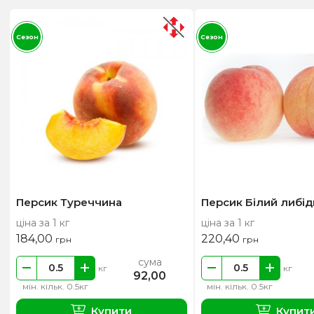
Сезон
Сезон
Персик Туреччина
Персик Білий либід
ціна за 1 кг
ціна за 1 кг
184,00
220,40
грн
грн
сума
кг
кг
92,00
мін. кільк. 0.5кг
мін. кільк. 0.5кг
Купити
Купит