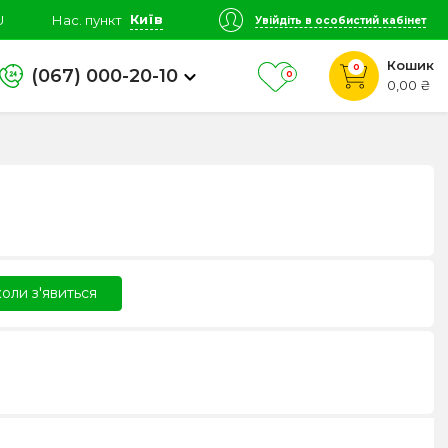
Київ
U
Нас. пункт
Увійдіть в особистий кабінет
Кошик
0
(067) 000-20-10
0
0,00 ₴
оли з'явиться