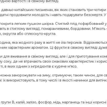
дною вартості і в свіжому вигляді.
давньо-китайських письменах, вік яких становить три-чотири 
и здатні продовжити молодість і навіть подарувати безсмертя. 
покрита легким пушком шкірка. Стиглий плід пофарбований у 
іть в стиглому вигляді), помаранчевими, бордовими. М'якоть 
ло, округла або сплюснуто-кругла.
ина, яка жодного разу в житті не їла персиків. Відрізняютьс
ним характерним ароматом. Ці фрукти в свіжому вигляді дуже
и для вживання в свіжому вигляді, але і для приготування комп
му соку, де не втрачають своїх смакових характеристик і кори
, в яких одним з інгредієнтів є куряче м'ясо.
 Їх можна заморожувати на зиму, отримуючи, таким чином, для 
: їх використовують, в тому числі і в якості начинки для випіч
и групи В, калій, залізо, фосфор, мідь, марганець та інші кор