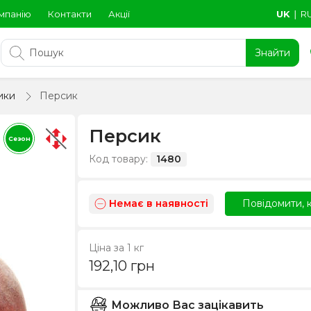
мпанію
Контакти
Акції
UK
∣
R
Знайти
ики
Персик
Персик
Сезон
Код товару:
1480
Немає в наявності
Повідомити, к
Ціна за 1 кг
192,10
грн
Можливо Вас зацікавить