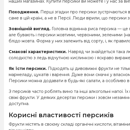
наших магазинах. Купити персики ви можете і у нас за вигі
Походження.
Перші згадки про персики зустрічаються в 
саме в цій країні, а не в Персії. Люди вірили, що персик
Зовнішній вигляд.
Головна відмінна риса персика — це 
але бувають і персики жовтими, червоними, зеленими (нав
блідо-жовта. Форма у них залежить від сорту, і, як прави
Смакові характеристики.
Навряд чи знайдеться така люд
солодкістю з ледь відчутною кислинкою і яскраво вираже
Як їсти персики.
Підходять ці дивовижні фрукти не тільк
мармеладу, цукатів і варення. Дуже вони смачні у власно
Персики можна додавати в будь-які салати, а особливо в ті
З персиків часто роблять вино та інші алкогольні напої.
свіжі фрукти. У деяких десертах персики і зовсім незамінні
доступна.
Корисні властивості персиків
Фрукти містять в своєму складі органічні кислоти, вітамін