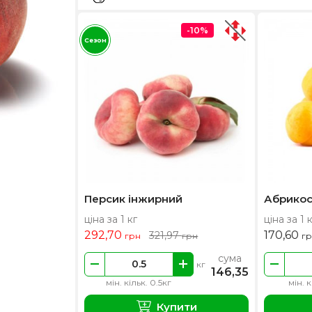
-10%
Сезон
Персик інжирний
Абрико
ціна за 1 кг
ціна за 1 
292,70
170,60
321,97
грн
грн
г
сума
кг
146,35
мін. кільк. 0.5кг
мін. к
Купити