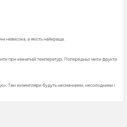
ині невисока, а якість найкраща.
шити при кімнатній температурі. Попередньо мити фрукти
цю». Такі екземпляри будуть несмачними, несолодкими і