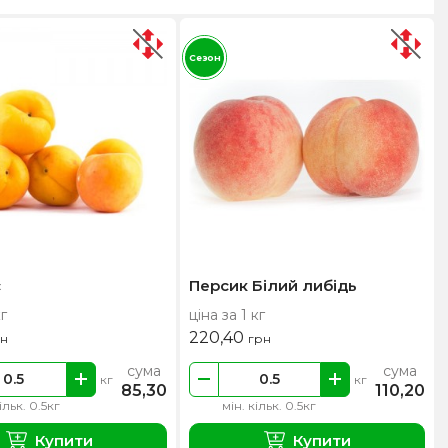
Сезон
с
Персик Білий либідь
кг
ціна за 1 кг
220,40
рн
грн
сума
сума
кг
кг
85,30
110,20
ільк. 0.5кг
мін. кільк. 0.5кг
Купити
Купити