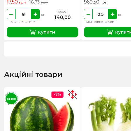
17,50
960,50
18,73
грн
грн
грн
сума
кг
кг
140,00
мін. кільк. 8кг
мін. кільк. 0.5кг
Купити
Купит
Акційні товари
-7%
Сезон