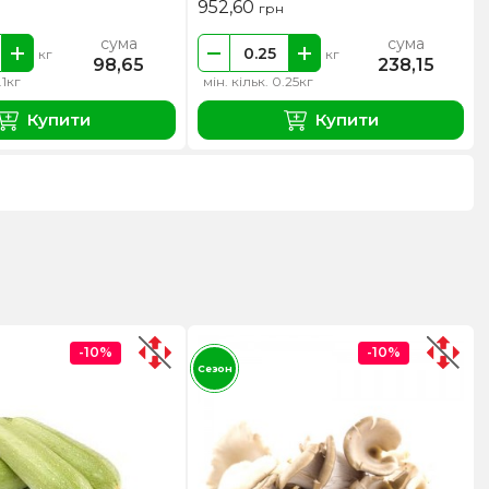
952,60
грн
сума
сума
кг
кг
98,65
238,15
.1кг
мін. кільк. 0.25кг
Купити
Купити
-10%
-10%
Сезон