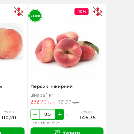
-10%
Сезон
ь
Персик інжирний
ціна за 1 кг
292,70
321,97
грн
грн
сума
сума
кг
110,20
146,35
мін. кільк. 0.5кг
и
Купити