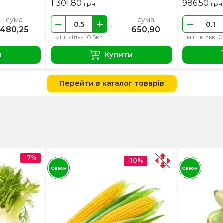
1 301,80
986,50
грн
грн
сума
сума
кг
480,25
650,90
мін. кільк. 0.5кг
мін. кільк. 0
и
Купити
Перейти в каталог товарів
-7%
-10%
Сезон
Сезон