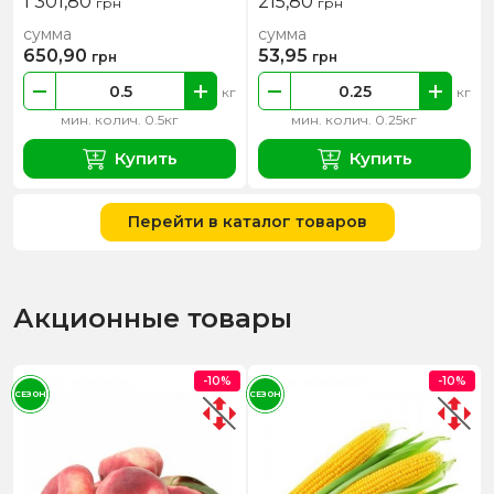
1 301,80
215,80
грн
грн
сумма
сумма
650,90
53,95
грн
грн
кг
кг
мин. колич. 0.5кг
мин. колич. 0.25кг
Купить
Купить
Перейти в каталог товаров
Акционные товары
-10%
-10%
СЕЗОН
СЕЗОН