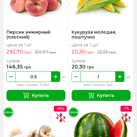
Персик инжирный
Кукуруза молодая,
(плоский)
поштучно
цена за 1 кг
цена за 1 шт
292,70
20,30
321,97
22,33
грн
грн
грн
грн
сумма
сумма
146,35
20,30
грн
грн
кг
шт
мин. колич. 0.5кг
мин. колич. 1шт
Купить
Купить
-10%
-7%
СЕЗОН
СЕЗОН