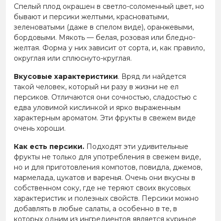
Спелый плод окрашен в светло-соломенный цвет, но
бывают и персики желтыми, красноватыми,
зеленоватыми (даже в спелом виде), оранжевыми,
бордовыми. Мякоть — белая, розовая или бледно-
желтая. Форма у них зависит от сорта, и, как правило,
округлая или сплюснуто-круглая.
Вкусовые характеристики
. Вряд ли найдется
такой человек, который ни разу в жизни не ел
персиков. Отличаются они сочностью, сладостью с
едва уловимой кислинкой и ярко выраженным
характерным ароматом. Эти фрукты в свежем виде
очень хороши.
Как есть персики.
Подходят эти удивительные
фрукты не только для употребления в свежем виде,
но и для приготовления компотов, повидла, джемов,
мармелада, цукатов и варенья. Очень они вкусны в
собственном соку, где не теряют своих вкусовых
характеристик и полезных свойств. Персики можно
добавлять в любые салаты, а особенно в те, в
которых одним из ингредиентов является куриное