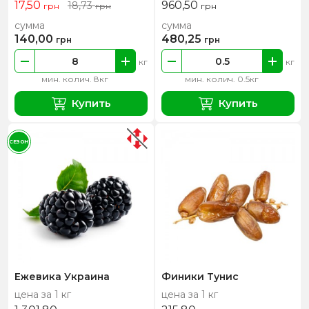
17,50
960,50
18,73
грн
грн
грн
сумма
сумма
140,00
480,25
грн
грн
кг
кг
мин. колич. 8кг
мин. колич. 0.5кг
Купить
Купить
СЕЗОН
Ежевика Украина
Финики Тунис
цена за 1 кг
цена за 1 кг