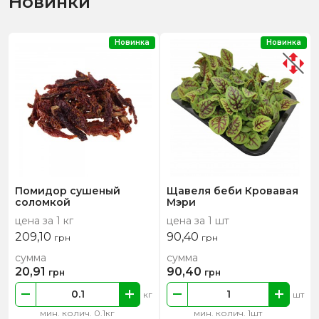
Новинки
Новинка
Новинка
Помидор сушеный
Щавеля беби Кровавая
соломкой
Мэри
цена за 1 кг
цена за 1 шт
209,10
90,40
грн
грн
сумма
сумма
20,91
90,40
грн
грн
кг
шт
мин. колич. 0.1кг
мин. колич. 1шт