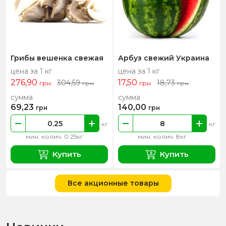
Грибы вешенка свежая
Арбуз свежий Украина
цена за 1 кг
цена за 1 кг
276,90
17,50
304,59
18,73
грн
грн
грн
грн
сумма
сумма
69,23
140,00
грн
грн
кг
кг
мин. колич. 0.25кг
мин. колич. 8кг
Купить
Купить
Все акционные товары