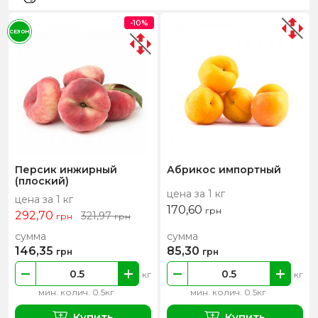
-10%
СЕЗОН
Персик инжирный
Абрикос импортный
(плоский)
цена за 1 кг
цена за 1 кг
170,60
грн
292,70
321,97
грн
грн
сумма
сумма
146,35
85,30
грн
грн
кг
кг
мин. колич. 0.5кг
мин. колич. 0.5кг
Купить
Купить