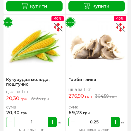
Купити
Купити
-10%
-10%
СЕЗОН
СЕЗОН
Кукурудза молода,
Гриби глива
поштучно
ціна за 1 кг
ціна за 1 шт
276,90
304,59
грн
грн
20,30
22,33
грн
грн
сума
сума
20,30
69,23
грн
грн
шт
кг
мін. кільк. 1шт
мін. кільк. 0.25кг