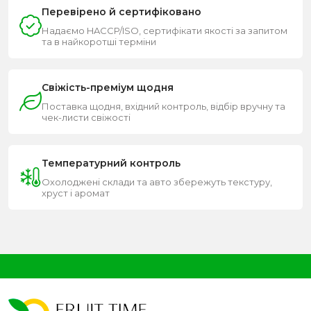
Перевірено й сертифіковано
Надаємо HACCP/ISO, сертифікати якості за запитом
та в найкоротші терміни
Свіжість-преміум щодня
Поставка щодня, вхідний контроль, відбір вручну та
чек-листи свіжості
Температурний контроль
Охолоджені склади та авто збережуть текстуру,
хруст і аромат