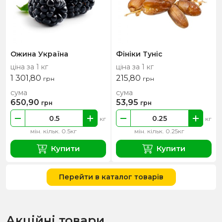
Ожина Україна
Фініки Туніс
ціна за 1 кг
ціна за 1 кг
1 301,80
215,80
грн
грн
сума
сума
650,90
53,95
грн
грн
кг
кг
мін. кільк. 0.5кг
мін. кільк. 0.25кг
Купити
Купити
Перейти в каталог товарів
Акційні товари