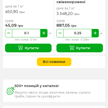
свіжеморожені
ціна за 1 кг
ціна за 1 кг
450,90
грн
3 548,20
грн
сума
сума
45,09
887,05
грн
грн
кг
кг
мін. кільк. 0.1кг
мін. кільк. 0.25кг
Купити
Купити
Всі новинки
500+ позицій у каталозі
Фрукти, овочі, ягоди, екзотика, зелень, салати,
гриби, горіхи та сухофрукти