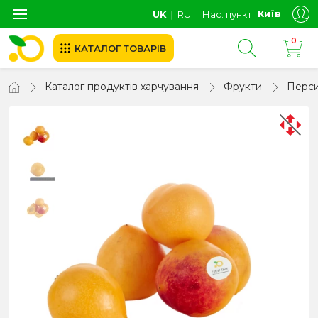
Київ
UK
∣
RU
Нас. пункт
0
КАТАЛОГ ТОВАРІВ
Каталог продуктів харчування
Фрукти
Перс