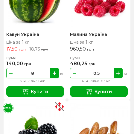
Кавун Україна
Малина Україна
ціна за 1 кг
ціна за 1 кг
17,50
960,50
18,73
грн
грн
грн
сума
сума
140,00
480,25
грн
грн
кг
кг
мін. кільк. 8кг
мін. кільк. 0.5кг
Купити
Купити
СЕЗОН