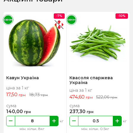
-7%
-10%
СЕЗОН
СЕЗОН
Кавун Україна
Квасоля спаржева
Україна
ціна за 1 кг
ціна за 1 кг
17,50
18,73
грн
грн
474,60
522,06
грн
грн
сума
сума
140,00
237,30
грн
грн
кг
кг
мін. кільк. 8кг
мін. кільк. 0.5кг