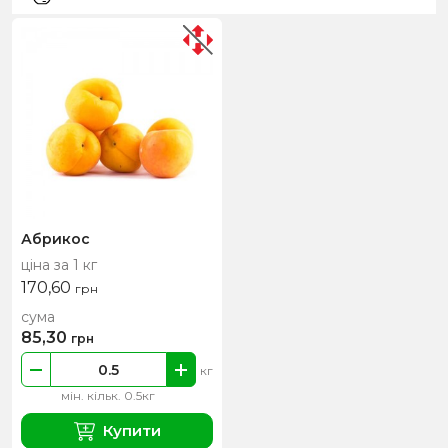
Абрикос
ціна за 1 кг
170,60
грн
сума
85,30
грн
кг
мін. кільк. 0.5кг
Купити