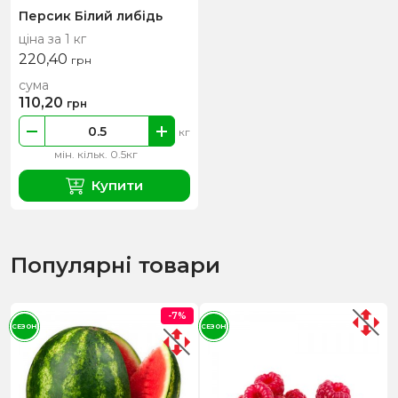
Персик Білий либідь
ціна за 1 кг
220,40
грн
сума
110,20
грн
кг
мін. кільк. 0.5кг
Купити
Популярні товари
-7%
СЕЗОН
СЕЗОН