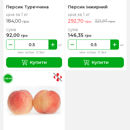
Персик Туреччина
Персик інжирний
ціна за 1 кг
ціна за 1 кг
184,00
292,70
321,97
грн
грн
грн
сума
сума
92,00
146,35
грн
грн
кг
кг
мін. кільк. 0.5кг
мін. кільк. 0.5кг
Купити
Купити
СЕЗОН