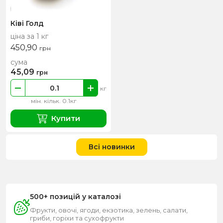
Ківі Голд
ціна за 1 кг
450,90
грн
сума
45,09
грн
кг
мін. кільк. 0.1кг
Купити
Всі новинки
500+ позицій у каталозі
Фрукти, овочі, ягоди, екзотика, зелень, салати,
гриби, горіхи та сухофрукти