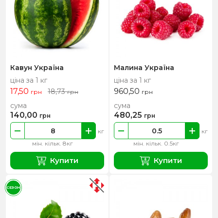
Кавун Україна
Малина Україна
ціна за 1 кг
ціна за 1 кг
17,50
960,50
18,73
грн
грн
грн
сума
сума
140,00
480,25
грн
грн
кг
кг
мін. кільк. 8кг
мін. кільк. 0.5кг
Купити
Купити
СЕЗОН