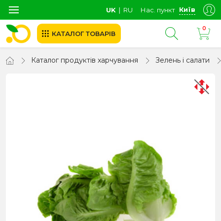
Київ
UK
∣
RU
Нас. пункт
0
КАТАЛОГ ТОВАРІВ
Каталог продуктів харчування
Зелень і салати