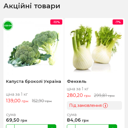
Акційні товари
-10%
-7%
СЕЗОН
Капуста броколі Україна
Фенхель
ціна за 1 кг
ціна за 1 кг
280,20
299,81
грн
грн
139,00
152,90
грн
грн
Під замовлення
i
сума
сума
69,50
84,06
грн
грн