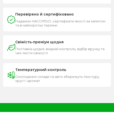
Перевірено й сертифіковано
Надаємо HACCP/ISO, сертифікати якості за запитом
та в найкоротші терміни
Свіжість-преміум щодня
Поставка щодня, вхідний контроль, відбір вручну та
чек-листи свіжості
Температурний контроль
Охолоджені склади та авто збережуть текстуру,
хруст і аромат