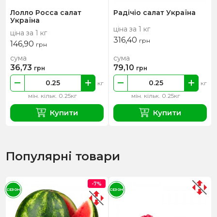
Лолло Росса салат
Радічіо салат Україна
Україна
ціна за 1 кг
ціна за 1 кг
316,40
грн
146,90
грн
сума
сума
36,73
79,10
грн
грн
кг
кг
мін. кільк. 0.25кг
мін. кільк. 0.25кг
Купити
Купити
Популярні товари
-7%
СЕЗОН
СЕЗОН