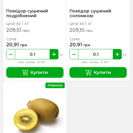
Помідор сушений
Помідор сушений
подрібнений
соломкою
ціна за 1 кг
ціна за 1 кг
209,10
209,10
грн
грн
сума
сума
20,91
20,91
грн
грн
кг
кг
мін. кільк. 0.1кг
мін. кільк. 0.1кг
Купити
Купити
Новинка