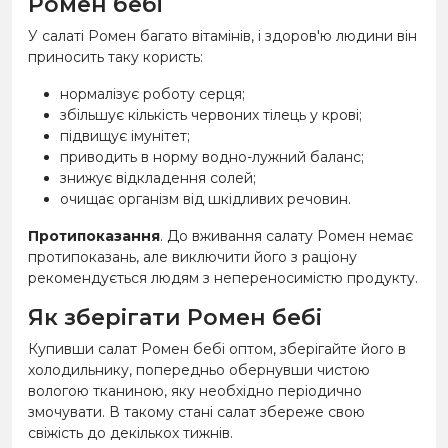
Ромен бебі
У салаті Ромен багато вітамінів, і здоров'ю людини він
приносить таку користь:
нормалізує роботу серця;
збільшує кількість червоних тілець у крові;
підвищує імунітет;
приводить в норму водно-лужний баланс;
знижує відкладення солей;
очищає організм від шкідливих речовин.
Протипоказання
. До вживання салату Ромен немає
протипоказань, але виключити його з раціону
рекомендується людям з непереносимістю продукту.
Як зберігати Ромен бебі
Купивши салат Ромен бебі оптом, зберігайте його в
холодильнику, попередньо обернувши чистою
вологою тканиною, яку необхідно періодично
змочувати. В такому стані салат збереже свою
свіжість до декількох тижнів.