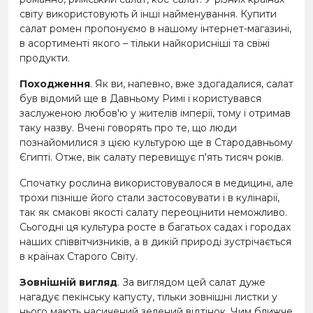
світу використовують й інші найменування. Купити
салат ромен пропонуємо в нашому інтернет-магазині,
в асортименті якого – тільки найкорисніші та свіжі
продукти.
Походження
. Як ви, напевно, вже здогадалися, салат
був відомий ще в Давньому Римі і користувався
заслуженою любов'ю у жителів імперії, тому і отримав
таку назву. Вчені говорять про те, що люди
познайомилися з цією культурою ще в Стародавньому
Єгипті. Отже, вік салату перевищує п'ять тисяч років.
Спочатку рослина використовувалося в медицині, але
трохи пізніше його стали застосовувати і в кулінарії,
так як смакові якості салату переоцінити неможливо.
Сьогодні ця культура росте в багатьох садах і городах
наших співвітчизників, а в дикій природі зустрічається
в країнах Старого Світу.
Зовнішній вигляд
. За виглядом цей салат дуже
нагадує пекінську капусту, тільки зовнішні листки у
нього мають насичений зелений відтінок. Чим ближче