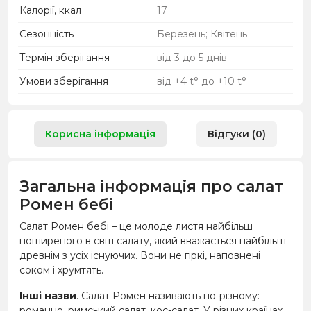
Калорії, ккал
17
Сезонність
Березень; Квітень
Термін зберігання
від 3 до 5 днів
Умови зберігання
від +4 t° до +10 t°
Корисна інформація
Відгуки (0)
Загальна інформація про салат
Ромен бебі
Салат Ромен бебі – це молоде листя найбільш
поширеного в світі салату, який вважається найбільш
древнім з усіх існуючих. Вони не гіркі, наповнені
соком і хрумтять.
Інші назви
. Салат Ромен називають по-різному:
романно, римський салат, кос-салат. У різних країнах