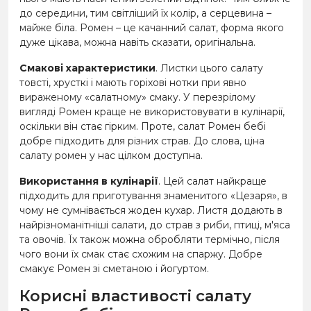
до середини, тим світліший їх колір, а серцевина –
майже біла. Ромен – це качанний салат, форма якого
дуже цікава, можна навіть сказати, оригінальна.
Смакові характеристики
. Листки цього салату
товсті, хрусткі і мають горіхові нотки при явно
вираженому «салатному» смаку. У перезрілому
вигляді Ромен краще не використовувати в кулінарії,
оскільки він стає гірким. Проте, салат Ромен бебі
добре підходить для різних страв. До слова, ціна
салату ромен у нас цілком доступна.
Використання в кулінарії
. Цей салат найкраще
підходить для приготування знаменитого «Цезаря», в
чому не сумнівається жоден кухар. Листя додають в
найрізноманітніші салати, до страв з риби, птиці, м'яса
та овочів. Їх також можна обробляти термічно, після
чого вони їх смак стає схожим на спаржу. Добре
смакує Ромен зі сметаною і йогуртом.
Корисні властивості салату