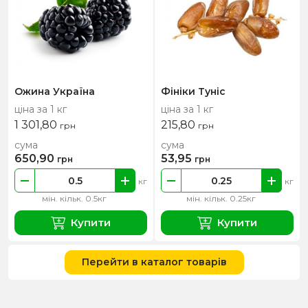
Ожина Україна
Фініки Туніс
ціна за 1 кг
ціна за 1 кг
1 301,80
215,80
грн
грн
сума
сума
650,90
53,95
грн
грн
кг
кг
мін. кільк. 0.5кг
мін. кільк. 0.25кг
Купити
Купити
Перейти в каталог товарів