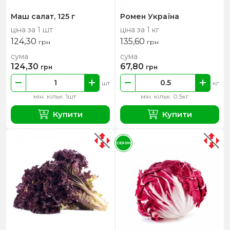
Маш салат, 125 г
Ромен Україна
ціна за 1 шт
ціна за 1 кг
124,30
135,60
грн
грн
сума
сума
124,30
67,80
грн
грн
шт
кг
мін. кільк. 1шт
мін. кільк. 0.5кг
Купити
Купити
СЕЗОН