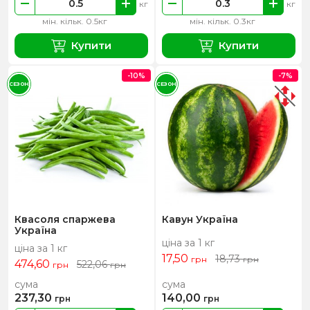
кг
кг
мін. кільк. 0.5кг
мін. кільк. 0.3кг
Купити
Купити
-10%
-7%
СЕЗОН
СЕЗОН
Квасоля спаржева
Кавун Україна
Україна
ціна за 1 кг
ціна за 1 кг
17,50
18,73
грн
грн
474,60
522,06
грн
грн
сума
сума
237,30
140,00
грн
грн